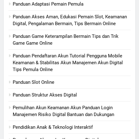
Panduan Adaptasi Pemain Pemula
Panduan Akses Aman, Edukasi Pemain Slot, Keamanan
Digital, Pengalaman Bermain, Tips Bermain Online
Panduan Game Keterampilan Bermain Tips dan Trik
Game Game Online
Panduan Pendaftaran Akun Tutorial Pengguna Mobile
Keamanan & Stabilitas Akun Manajemen Akun Digital
Tips Pemula Online
Panduan Slot Online
Panduan Struktur Akses Digital
Pemulihan Akun Keamanan Akun Panduan Login
Manajemen Risiko Digital Bantuan dan Dukungan
Pendidikan Anak & Teknologi Interaktif