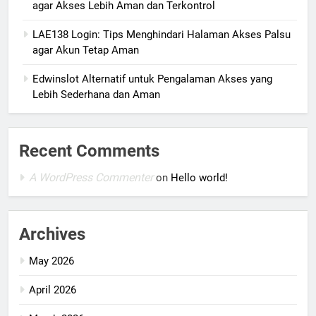
agar Akses Lebih Aman dan Terkontrol
LAE138 Login: Tips Menghindari Halaman Akses Palsu
agar Akun Tetap Aman
Edwinslot Alternatif untuk Pengalaman Akses yang
Lebih Sederhana dan Aman
Recent Comments
A WordPress Commenter
on
Hello world!
Archives
May 2026
April 2026