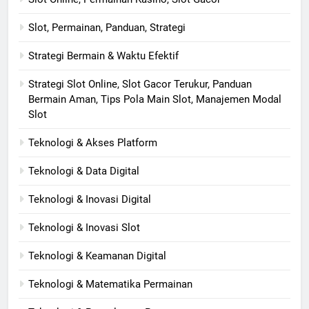
Slot, Permainan, Panduan, Strategi
Strategi Bermain & Waktu Efektif
Strategi Slot Online, Slot Gacor Terukur, Panduan
Bermain Aman, Tips Pola Main Slot, Manajemen Modal
Slot
Teknologi & Akses Platform
Teknologi & Data Digital
Teknologi & Inovasi Digital
Teknologi & Inovasi Slot
Teknologi & Keamanan Digital
Teknologi & Matematika Permainan