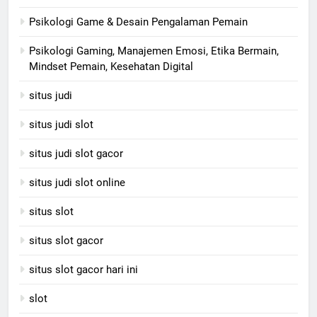
Psikologi Game & Desain Pengalaman Pemain
Psikologi Gaming, Manajemen Emosi, Etika Bermain,
Mindset Pemain, Kesehatan Digital
situs judi
situs judi slot
situs judi slot gacor
situs judi slot online
situs slot
situs slot gacor
situs slot gacor hari ini
slot