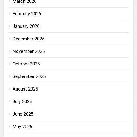
March 2026
February 2026
January 2026
December 2025
November 2025
October 2025
September 2025
August 2025
July 2025
June 2025
May 2025