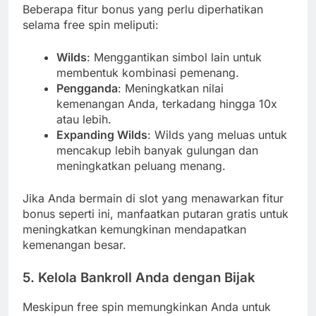
Beberapa fitur bonus yang perlu diperhatikan
selama free spin meliputi:
Wilds
: Menggantikan simbol lain untuk
membentuk kombinasi pemenang.
Pengganda
: Meningkatkan nilai
kemenangan Anda, terkadang hingga 10x
atau lebih.
Expanding Wilds
: Wilds yang meluas untuk
mencakup lebih banyak gulungan dan
meningkatkan peluang menang.
Jika Anda bermain di slot yang menawarkan fitur
bonus seperti ini, manfaatkan putaran gratis untuk
meningkatkan kemungkinan mendapatkan
kemenangan besar.
5.
Kelola Bankroll Anda dengan Bijak
Meskipun free spin memungkinkan Anda untuk