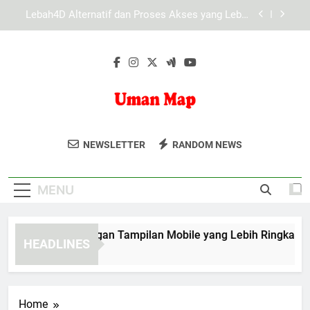
Skip
Cara Menghindari Link Palsu Saat Mencari Slot
to
Lebah4D agar Akses Lebih Aman dan Terkontrol
content
LAE138 Login: Tips Menghindari Halaman Akses
Palsu agar Akun Tetap Aman
Slot Lebah4D dengan Tampilan Mobile yang Lebih
Ringkas dan Responsif
Lebah4D Alternatif dan Proses Akses yang Lebih
Terstruktur
Uman Map
Dapatkan Informasi Lokasi Dan
Cara Menghindari Link Palsu Saat Mencari Slot
NEWSLETTER
RANDOM NEWS
Lebah4D agar Akses Lebih Aman dan Terkontrol
Navigasi Lengkap Dengan Uman Map.
LAE138 Login: Tips Menghindari Halaman Akses
Alat Bantu Yang Praktis Untuk
Palsu agar Akun Tetap Aman
MENU
Perjalanan Anda.
ot Lebah4D dengan Tampilan Mobile yang Lebih Ringkas dan 
HEADLINES
Months Ago
Home