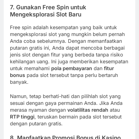
7.
Gunakan Free Spin untuk
Mengeksplorasi Slot Baru
Free spin adalah kesempatan yang baik untuk
mengeksplorasi slot yang mungkin belum pernah
Anda coba sebelumnya. Dengan memanfaatkan
putaran gratis ini, Anda dapat mencoba berbagai
jenis slot dengan fitur yang berbeda tanpa risiko
kehilangan uang. Ini juga memberikan kesempatan
untuk memahami
pola pembayaran
dan
fitur
bonus
pada slot tersebut tanpa perlu bertaruh
banyak.
Namun, tetap berhati-hati dan pilihlah slot yang
sesuai dengan gaya permainan Anda. Jika Anda
merasa nyaman dengan
volatilitas rendah
atau
RTP tinggi
, teruskan bermain pada slot tersebut
dengan putaran gratis.
8.
Manfaatkan Promosi Bonus di Kasino