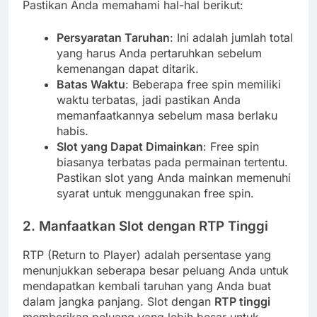
Pastikan Anda memahami hal-hal berikut:
Persyaratan Taruhan
: Ini adalah jumlah total
yang harus Anda pertaruhkan sebelum
kemenangan dapat ditarik.
Batas Waktu
: Beberapa free spin memiliki
waktu terbatas, jadi pastikan Anda
memanfaatkannya sebelum masa berlaku
habis.
Slot yang Dapat Dimainkan
: Free spin
biasanya terbatas pada permainan tertentu.
Pastikan slot yang Anda mainkan memenuhi
syarat untuk menggunakan free spin.
2.
Manfaatkan Slot dengan RTP Tinggi
RTP (Return to Player) adalah persentase yang
menunjukkan seberapa besar peluang Anda untuk
mendapatkan kembali taruhan yang Anda buat
dalam jangka panjang. Slot dengan
RTP tinggi