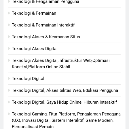
Teknologi & Pengalaman Pengguna
Teknologi & Permainan
Teknologi & Permainan Interaktif
Teknologi Akses & Keamanan Situs
Teknologi Akses Digital
Teknologi Akses Digital,Infrastruktur Web,Optimasi
Koneksi,Platform Online Stabil
Teknologi Digital
Teknologi Digital, Aksesibilitas Web, Edukasi Pengguna
Teknologi Digital, Gaya Hidup Online, Hiburan Interaktif
Teknologi Gaming, Fitur Platform, Pengalaman Pengguna
(UX), Inovasi Digital, Sistem Interaktif, Game Modern,
Personalisasi Pemain