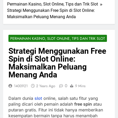
Permainan Kasino, Slot Online, Tips dan Trik Slot
Strategi Menggunakan Free Spin di Slot Online:
Maksimalkan Peluang Menang Anda
PERMAINAN KASINO, SLOT ONLINE, TIPS DAN TRIK SLOT
Strategi Menggunakan Free
Spin di Slot Online:
Maksimalkan Peluang
Menang Anda
0
1400921
2 Years Ago
9 Mins
Dalam dunia
slot
online, salah satu fitur yang
paling dicari oleh pemain adalah
free spin
atau
putaran gratis. Fitur ini tidak hanya memberikan
kesempatan bermain tanpa harus menambah