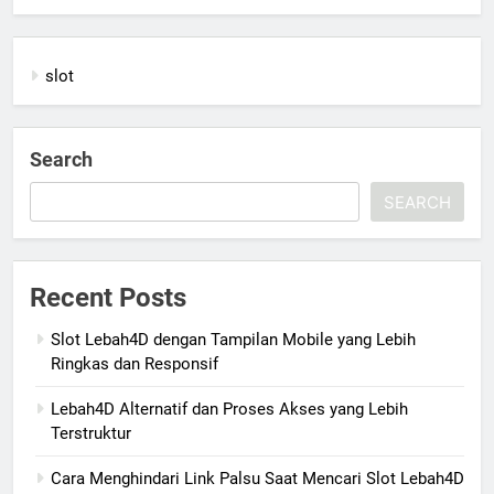
slot
Search
SEARCH
Recent Posts
Slot Lebah4D dengan Tampilan Mobile yang Lebih
Ringkas dan Responsif
Lebah4D Alternatif dan Proses Akses yang Lebih
Terstruktur
Cara Menghindari Link Palsu Saat Mencari Slot Lebah4D