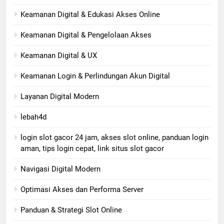
Keamanan Digital & Edukasi Akses Online
Keamanan Digital & Pengelolaan Akses
Keamanan Digital & UX
Keamanan Login & Perlindungan Akun Digital
Layanan Digital Modern
lebah4d
login slot gacor 24 jam, akses slot online, panduan login
aman, tips login cepat, link situs slot gacor
Navigasi Digital Modern
Optimasi Akses dan Performa Server
Panduan & Strategi Slot Online