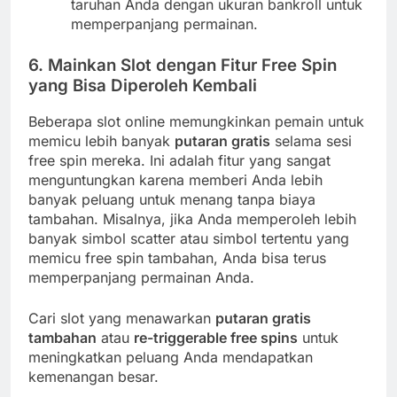
taruhan Anda dengan ukuran bankroll untuk
memperpanjang permainan.
6.
Mainkan Slot dengan Fitur Free Spin
yang Bisa Diperoleh Kembali
Beberapa slot online memungkinkan pemain untuk
memicu lebih banyak
putaran gratis
selama sesi
free spin mereka. Ini adalah fitur yang sangat
menguntungkan karena memberi Anda lebih
banyak peluang untuk menang tanpa biaya
tambahan. Misalnya, jika Anda memperoleh lebih
banyak simbol scatter atau simbol tertentu yang
memicu free spin tambahan, Anda bisa terus
memperpanjang permainan Anda.
Cari slot yang menawarkan
putaran gratis
tambahan
atau
re-triggerable free spins
untuk
meningkatkan peluang Anda mendapatkan
kemenangan besar.