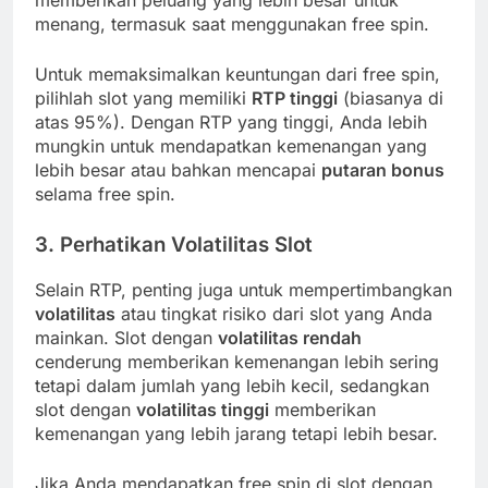
memberikan peluang yang lebih besar untuk
menang, termasuk saat menggunakan free spin.
Untuk memaksimalkan keuntungan dari free spin,
pilihlah slot yang memiliki
RTP tinggi
(biasanya di
atas 95%). Dengan RTP yang tinggi, Anda lebih
mungkin untuk mendapatkan kemenangan yang
lebih besar atau bahkan mencapai
putaran bonus
selama free spin.
3.
Perhatikan Volatilitas Slot
Selain RTP, penting juga untuk mempertimbangkan
volatilitas
atau tingkat risiko dari slot yang Anda
mainkan. Slot dengan
volatilitas rendah
cenderung memberikan kemenangan lebih sering
tetapi dalam jumlah yang lebih kecil, sedangkan
slot dengan
volatilitas tinggi
memberikan
kemenangan yang lebih jarang tetapi lebih besar.
Jika Anda mendapatkan free spin di slot dengan