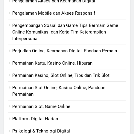
Pengalaman Akses dan Keamanan Digital
Pengalaman Mobile dan Akses Responsif
Pengembangan Sosial dan Game Tips Bermain Game
Online Komunikasi dan Kerja Tim Keterampilan
Interpersonal
Perjudian Online, Keamanan Digital, Panduan Pemain
Permainan Kartu, Kasino Online, Hiburan
Permainan Kasino, Slot Online, Tips dan Trik Slot
Permainan Slot Online, Kasino Online, Panduan
Permainan
Permainan Slot, Game Online
Platform Digital Harian
Psikologi & Teknologi Digital