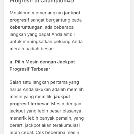
Progresif di Champion4D
Meskipun memenangkan
jackpot
progresif
sangat bergantung pada
keberuntungan
, ada beberapa
langkah yang dapat Anda ambil
untuk meningkatkan peluang Anda
meraih hadiah besar:
a.
Pilih Mesin dengan Jackpot
Progresif Terbesar
Salah satu langkah pertama yang
harus Anda lakukan adalah memilih
mesin yang memiliki
jackpot
progresif terbesar
. Mesin dengan
jackpot yang lebih besar biasanya
menarik lebih banyak pemain, yang
berarti jackpot akan terakumulasi
lebih cepat. Cek beberapa mesin