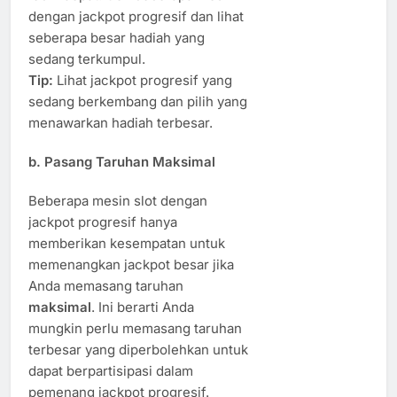
dengan jackpot progresif dan lihat
seberapa besar hadiah yang
sedang terkumpul.
Tip:
Lihat jackpot progresif yang
sedang berkembang dan pilih yang
menawarkan hadiah terbesar.
b.
Pasang Taruhan Maksimal
Beberapa mesin slot dengan
jackpot progresif hanya
memberikan kesempatan untuk
memenangkan jackpot besar jika
Anda memasang taruhan
maksimal
. Ini berarti Anda
mungkin perlu memasang taruhan
terbesar yang diperbolehkan untuk
dapat berpartisipasi dalam
pemenang jackpot progresif.