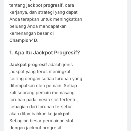
tentang
jackpot progresif
, cara
kerjanya, dan strategi yang dapat
Anda terapkan untuk meningkatkan
peluang Anda mendapatkan
kemenangan besar di
Champion4D
.
1.
Apa Itu Jackpot Progresif?
Jackpot progresif
adalah jenis
jackpot yang terus meningkat
seiring dengan setiap taruhan yang
ditempatkan oleh pemain. Setiap
kali seorang pemain memasang
taruhan pada mesin slot tertentu,
sebagian dari taruhan tersebut
akan ditambahkan ke
jackpot
.
Sebagian besar permainan slot
dengan jackpot progresif