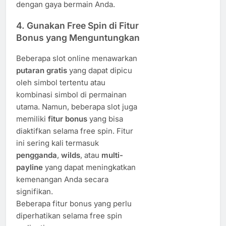
dengan gaya bermain Anda.
4.
Gunakan Free Spin di Fitur
Bonus yang Menguntungkan
Beberapa slot online menawarkan
putaran gratis
yang dapat dipicu
oleh simbol tertentu atau
kombinasi simbol di permainan
utama. Namun, beberapa slot juga
memiliki
fitur bonus
yang bisa
diaktifkan selama free spin. Fitur
ini sering kali termasuk
pengganda
,
wilds
, atau
multi-
payline
yang dapat meningkatkan
kemenangan Anda secara
signifikan.
Beberapa fitur bonus yang perlu
diperhatikan selama free spin