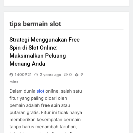
tips bermain slot
Strategi Menggunakan Free
Spin di Slot Online:
Maksimalkan Peluang
Menang Anda
1400921
2 years ago
0
9
mins
Dalam dunia
slot
online, salah satu
fitur yang paling dicari oleh
pemain adalah
free spin
atau
putaran gratis. Fitur ini tidak hanya
memberikan kesempatan bermain
tanpa harus menambah taruhan,