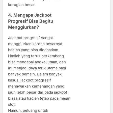
kerugian besar.
4.
Mengapa Jackpot
Progresif Bisa Begitu
Menggiurkan?
Jackpot progresif sangat
menggiurkan karena besarnya
hadiah yang bisa didapatkan.
Hadiah yang terus berkembang
bisa mencapai angka jutaan, dan
ini menjadi daya tarik utama bagi
banyak pemain. Dalam banyak
kasus, jackpot progresif
menawarkan kemenangan yang
jauh lebih besar daripada jackpot
biasa atau hadiah tetap pada mesin
slot.
Namun, peluang untuk