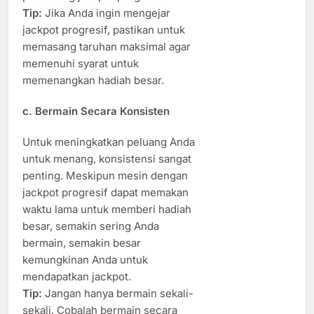
Tip:
Jika Anda ingin mengejar
jackpot progresif, pastikan untuk
memasang taruhan maksimal agar
memenuhi syarat untuk
memenangkan hadiah besar.
c.
Bermain Secara Konsisten
Untuk meningkatkan peluang Anda
untuk menang, konsistensi sangat
penting. Meskipun mesin dengan
jackpot progresif dapat memakan
waktu lama untuk memberi hadiah
besar, semakin sering Anda
bermain, semakin besar
kemungkinan Anda untuk
mendapatkan jackpot.
Tip:
Jangan hanya bermain sekali-
sekali. Cobalah bermain secara