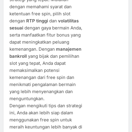
dengan memahami syarat dan
ketentuan free spin, pilih slot
dengan
RTP tinggi
dan
volatilitas
sesuai
dengan gaya bermain Anda,
serta manfaatkan fitur bonus yang
dapat meningkatkan peluang
kemenangan. Dengan
manajemen
bankroll
yang bijak dan pemilihan
slot yang tepat, Anda dapat
memaksimalkan potensi
kemenangan dari free spin dan
menikmati pengalaman bermain
yang lebih menyenangkan dan
menguntungkan.
Dengan mengikuti tips dan strategi
ini, Anda akan lebih siap dalam
menggunakan free spin untuk
meraih keuntungan lebih banyak di