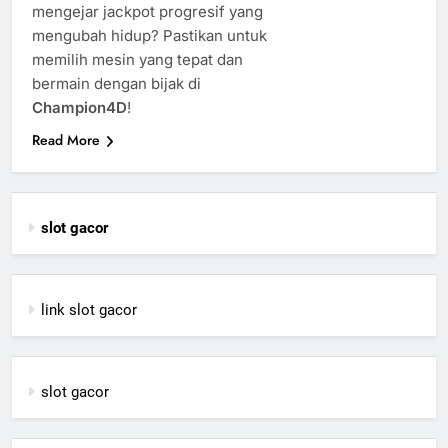
mengejar jackpot progresif yang
mengubah hidup? Pastikan untuk
memilih mesin yang tepat dan
bermain dengan bijak di
Champion4D
!
Read More
slot gacor
link slot gacor
slot gacor