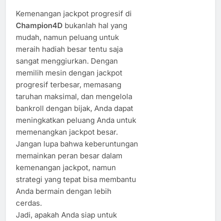
Kemenangan jackpot progresif di
Champion4D
bukanlah hal yang
mudah, namun peluang untuk
meraih hadiah besar tentu saja
sangat menggiurkan. Dengan
memilih mesin dengan jackpot
progresif terbesar, memasang
taruhan maksimal, dan mengelola
bankroll dengan bijak, Anda dapat
meningkatkan peluang Anda untuk
memenangkan jackpot besar.
Jangan lupa bahwa keberuntungan
memainkan peran besar dalam
kemenangan jackpot, namun
strategi yang tepat bisa membantu
Anda bermain dengan lebih
cerdas.
Jadi, apakah Anda siap untuk