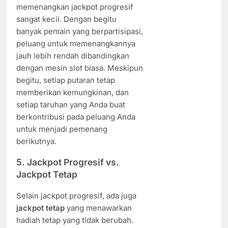
memenangkan jackpot progresif
sangat kecil. Dengan begitu
banyak pemain yang berpartisipasi,
peluang untuk memenangkannya
jauh lebih rendah dibandingkan
dengan mesin slot biasa. Meskipun
begitu, setiap putaran tetap
memberikan kemungkinan, dan
setiap taruhan yang Anda buat
berkontribusi pada peluang Anda
untuk menjadi pemenang
berikutnya.
5.
Jackpot Progresif vs.
Jackpot Tetap
Selain jackpot progresif, ada juga
jackpot tetap
yang menawarkan
hadiah tetap yang tidak berubah.