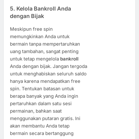
5.
Kelola Bankroll Anda
dengan Bijak
Meskipun free spin
memungkinkan Anda untuk
bermain tanpa mempertaruhkan
uang tambahan, sangat penting
untuk tetap mengelola
bankroll
Anda dengan bijak. Jangan tergoda
untuk menghabiskan seluruh saldo
hanya karena mendapatkan free
spin. Tentukan batasan untuk
berapa banyak yang Anda ingin
pertaruhkan dalam satu sesi
permainan, bahkan saat
menggunakan putaran gratis. Ini
akan membantu Anda tetap
bermain secara bertanggung