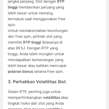
jangka panjang. Slot dengan
RTP
tinggi
memberikan peluang yang
lebih besar untuk menang,
termasuk saat menggunakan free
spin.
Untuk memaksimalkan keuntungan
dari free spin, pilihlah slot yang
memiliki
RTP tinggi
(biasanya di
atas 95%). Dengan RTP yang
tinggi, Anda lebih mungkin untuk
mendapatkan kemenangan yang
lebih besar atau bahkan mencapai
putaran bonus
selama free spin.
3.
Perhatikan Volatilitas Slot
Selain RTP, penting juga untuk
mempertimbangkan
volatilitas
atau
tingkat risiko dari slot yang Anda