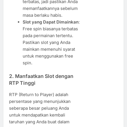
terbatas, jadi pastikan Anda
memanfaatkannya sebelum
masa berlaku habis.
Slot yang Dapat Dimainkan
:
Free spin biasanya terbatas
pada permainan tertentu.
Pastikan slot yang Anda
mainkan memenuhi syarat
untuk menggunakan free
spin.
2.
Manfaatkan Slot dengan
RTP Tinggi
RTP (Return to Player) adalah
persentase yang menunjukkan
seberapa besar peluang Anda
untuk mendapatkan kembali
taruhan yang Anda buat dalam