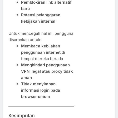
Pemblokiran link alternatif
baru
Potensi pelanggaran
kebijakan internal
Untuk mencegah hal ini, pengguna
disarankan untuk:
Membaca kebijakan
penggunaan internet
di
tempat mereka berada
Menghindari penggunaan
VPN ilegal atau proxy tidak
aman
Tidak menyimpan
informasi login pada
browser umum
Kesimpulan