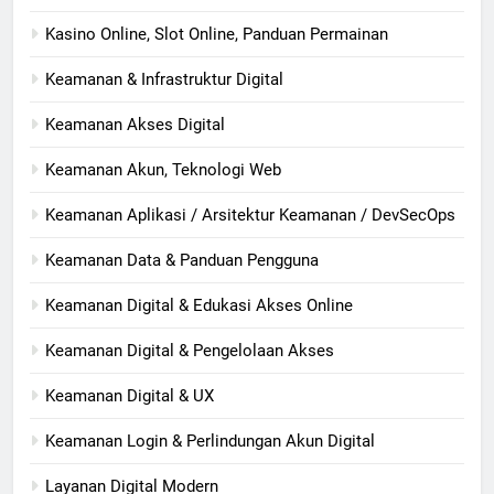
Kasino Online, Slot Online, Panduan Permainan
Keamanan & Infrastruktur Digital
Keamanan Akses Digital
Keamanan Akun, Teknologi Web
Keamanan Aplikasi / Arsitektur Keamanan / DevSecOps
Keamanan Data & Panduan Pengguna
Keamanan Digital & Edukasi Akses Online
Keamanan Digital & Pengelolaan Akses
Keamanan Digital & UX
Keamanan Login & Perlindungan Akun Digital
Layanan Digital Modern