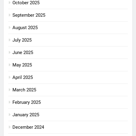
October 2025
September 2025
August 2025
July 2025
June 2025
May 2025
April 2025
March 2025
February 2025
January 2025
December 2024