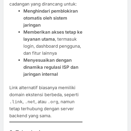
cadangan yang dirancang untuk:
Menghindari pemblokiran
otomatis oleh sistem
jaringan
Memberikan akses tetap ke
layanan utama
, termasuk
login, dashboard pengguna,
dan fitur lainnya
Menyesuaikan dengan
dinamika regulasi ISP dan
jaringan internal
Link alternatif biasanya memiliki
domain ekstensi berbeda, seperti
,
, atau
, namun
.link
.net
.org
tetap terhubung dengan server
backend yang sama.