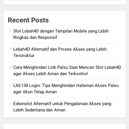
Recent Posts
Slot Lebah4D dengan Tampilan Mobile yang Lebih
Ringkas dan Responsif
Lebah4D Alternatif dan Proses Akses yang Lebih
Terstruktur
Cara Menghindari Link Palsu Saat Mencari Slot Lebah4D
agar Akses Lebih Aman dan Terkontrol
LAE138 Login: Tips Menghindari Halaman Akses Palsu
agar Akun Tetap Aman
Edwinslot Alternatif untuk Pengalaman Akses yang
Lebih Sederhana dan Aman