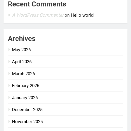
Recent Comments
A WordPress Commenter
on
Hello world!
Archives
May 2026
April 2026
March 2026
February 2026
January 2026
December 2025
November 2025