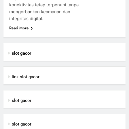
konektivitas tetap terpenuhi tanpa
mengorbankan keamanan dan
integritas digital.
Read More
slot gacor
link slot gacor
slot gacor
slot gacor