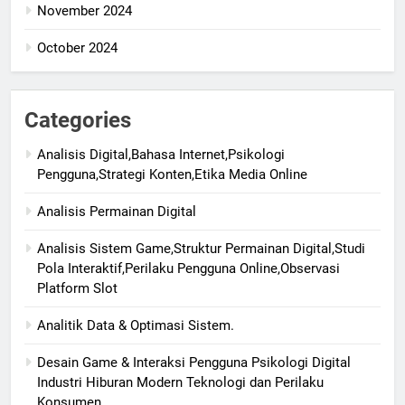
November 2024
October 2024
Categories
Analisis Digital,Bahasa Internet,Psikologi
Pengguna,Strategi Konten,Etika Media Online
Analisis Permainan Digital
Analisis Sistem Game,Struktur Permainan Digital,Studi
Pola Interaktif,Perilaku Pengguna Online,Observasi
Platform Slot
Analitik Data & Optimasi Sistem.
Desain Game & Interaksi Pengguna Psikologi Digital
Industri Hiburan Modern Teknologi dan Perilaku
Konsumen