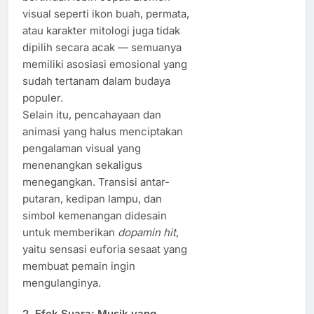
visual seperti ikon buah, permata,
atau karakter mitologi juga tidak
dipilih secara acak — semuanya
memiliki asosiasi emosional yang
sudah tertanam dalam budaya
populer.
Selain itu, pencahayaan dan
animasi yang halus menciptakan
pengalaman visual yang
menenangkan sekaligus
menegangkan. Transisi antar-
putaran, kedipan lampu, dan
simbol kemenangan didesain
untuk memberikan
dopamin hit
,
yaitu sensasi euforia sesaat yang
membuat pemain ingin
mengulanginya.
2. Efek Suara: Musik yang