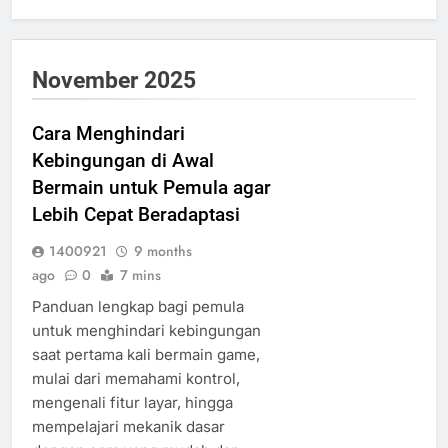
November 2025
Cara Menghindari
Kebingungan di Awal
Bermain untuk Pemula agar
Lebih Cepat Beradaptasi
1400921
9 months
ago
0
7 mins
Panduan lengkap bagi pemula
untuk menghindari kebingungan
saat pertama kali bermain game,
mulai dari memahami kontrol,
mengenali fitur layar, hingga
mempelajari mekanik dasar