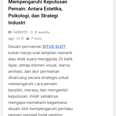
Mempengaruhi Keputusan
Pemain: Antara Estetika,
Psikologi, dan Strategi
Industri
1400921
9 months
ago
0
7 mins
Desain permainan
SITUS SLOT
bukan hanya soal tampilan menarik
atau efek suara menggoda. Di balik
layar, setiap elemen visual, warna,
animasi, dan alur permainan
dirancang secara strategis untuk
memengaruhi cara pemain
berpikir, merasa, dan mengambil
keputusan. Inilah sebabnya
mengapa memahami bagaimana
desain slot mempengaruhi perilaku
pemain menjadi topik penting