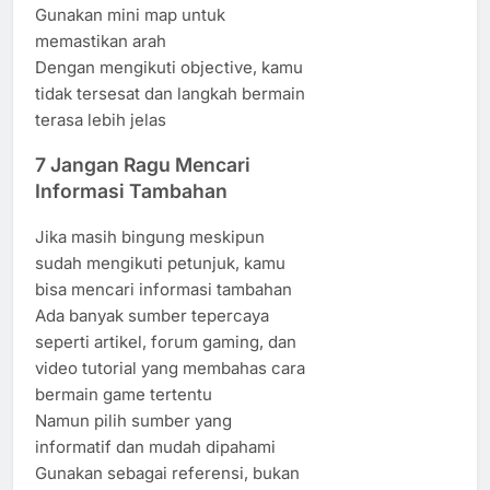
Gunakan mini map untuk
memastikan arah
Dengan mengikuti objective, kamu
tidak tersesat dan langkah bermain
terasa lebih jelas
7 Jangan Ragu Mencari
Informasi Tambahan
Jika masih bingung meskipun
sudah mengikuti petunjuk, kamu
bisa mencari informasi tambahan
Ada banyak sumber tepercaya
seperti artikel, forum gaming, dan
video tutorial yang membahas cara
bermain game tertentu
Namun pilih sumber yang
informatif dan mudah dipahami
Gunakan sebagai referensi, bukan