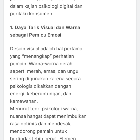
dalam kajian psikologi digital dan
perilaku konsumen.
1. Daya Tarik Visual dan Warna
sebagai Pemicu Emosi
Desain visual adalah hal pertama
yang “menangkap” perhatian
pemain. Warna-warna cerah
seperti merah, emas, dan ungu
sering digunakan karena secara
psikologis dikaitkan dengan
energi, keberuntungan, dan
kemewahan.
Menurut teori psikologi warna,
nuansa hangat dapat menimbulkan
rasa optimis dan mendesak,
mendorong pemain untuk
bertindak lebih cepat. Elemen