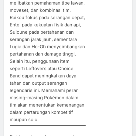
melibatkan pemahaman tipe lawan,
moveset, dan kombinasi tim.
Raikou fokus pada serangan cepat,
Entei pada kekuatan fisik dan api,
Suicune pada pertahanan dan
serangan jarak jauh, sementara
Lugia dan Ho-Oh menyeimbangkan
pertahanan dan damage tinggi.
Selain itu, penggunaan item
seperti Leftovers atau Choice
Band dapat meningkatkan daya
tahan dan output serangan
legendaris ini. Memahami peran
masing-masing Pokémon dalam
tim akan menentukan kemenangan
dalam pertarungan kompetitif
maupun solo.