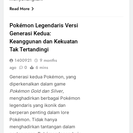
Read More
Pokémon Legendaris Versi
Generasi Kedua:
Keanggunan dan Kekuatan
Tak Tertandingi
1400921
9 months
ago
0
6 mins
Generasi kedua Pokémon, yang
diperkenalkan dalam game
Pokémon Gold dan Silver
,
menghadirkan berbagai Pokémon
legendaris yang ikonik dan
berperan penting dalam lore
Pokémon. Tidak hanya
menghadirkan tantangan dalam