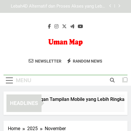
Skip
Cara Menghindari Link Palsu Saat Mencari Slot
to
Lebah4D agar Akses Lebih Aman dan Terkontrol
content
LAE138 Login: Tips Menghindari Halaman Akses
Palsu agar Akun Tetap Aman
Slot Lebah4D dengan Tampilan Mobile yang Lebih
Ringkas dan Responsif
Lebah4D Alternatif dan Proses Akses yang Lebih
Terstruktur
Uman Map
Dapatkan Informasi Lokasi Dan
Cara Menghindari Link Palsu Saat Mencari Slot
NEWSLETTER
RANDOM NEWS
Lebah4D agar Akses Lebih Aman dan Terkontrol
Navigasi Lengkap Dengan Uman Map.
LAE138 Login: Tips Menghindari Halaman Akses
Alat Bantu Yang Praktis Untuk
Palsu agar Akun Tetap Aman
MENU
Perjalanan Anda.
ot Lebah4D dengan Tampilan Mobile yang Lebih Ringkas dan 
HEADLINES
Months Ago
Home
2025
November