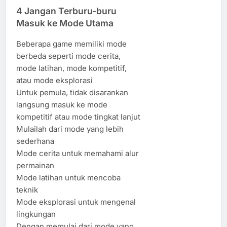
4 Jangan Terburu-buru
Masuk ke Mode Utama
Beberapa game memiliki mode
berbeda seperti mode cerita,
mode latihan, mode kompetitif,
atau mode eksplorasi
Untuk pemula, tidak disarankan
langsung masuk ke mode
kompetitif atau mode tingkat lanjut
Mulailah dari mode yang lebih
sederhana
Mode cerita untuk memahami alur
permainan
Mode latihan untuk mencoba
teknik
Mode eksplorasi untuk mengenal
lingkungan
Dengan memulai dari mode yang