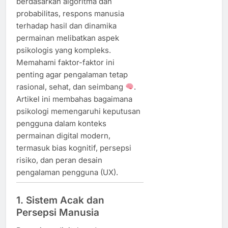
berdasarkan algoritma dan
probabilitas, respons manusia
terhadap hasil dan dinamika
permainan melibatkan aspek
psikologis yang kompleks.
Memahami faktor-faktor ini
penting agar pengalaman tetap
rasional, sehat, dan seimbang
.
Artikel ini membahas bagaimana
psikologi memengaruhi keputusan
pengguna dalam konteks
permainan digital modern,
termasuk bias kognitif, persepsi
risiko, dan peran desain
pengalaman pengguna (UX).
1. Sistem Acak dan
Persepsi Manusia