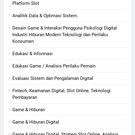
Platform Slot
Analitik Data & Optimasi Sistem.
Desain Game & Interaksi Pengguna Psikologi Digital
Industri Hiburan Modern Teknologi dan Perilaku
Konsumen
Edukasi & Informasi
Edukasi Game / Analisis Perilaku Pemain
Evaluasi Sistem dan Pengalaman Digital
Fintech, Keamanan Digital, Slot Online, Teknologi
Pembayaran
Game & Hiburan
Game & Hiburan Digital
Game & Hiburan Digital, Strategi Slot Online, Analisis