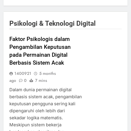
Psikologi & Teknologi Digital
Faktor Psikologis dalam
Pengambilan Keputusan
pada Permainan Digital
Berbasis Sistem Acak
1400921
5 months
ago
0
7 mins
Dalam dunia permainan digital
berbasis sistem acak, pengambilan
keputusan pengguna sering kali
dipengaruhi oleh lebih dari
sekadar logika matematis.
Meskipun sistem bekerja