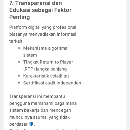
7. Transparansi dan
Edukasi sebagai Faktor
Penting
Platform digital yang profesional
biasanya menyediakan informasi
terkait:
Mekanisme algoritma
sistem
Tingkat Return to Player
(RTP) jangka panjang
Karakteristik volatilitas
Sertifikasi audit independen
Transparansi ini membantu
pengguna memahami bagaimana
sistem bekerja dan mencegah
munculnya asumsi yang tidak
berdasar
.