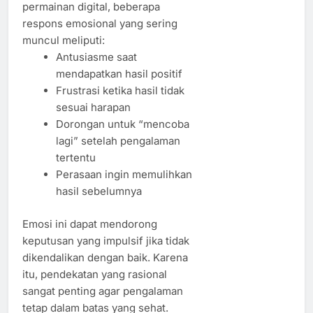
permainan digital, beberapa
respons emosional yang sering
muncul meliputi:
Antusiasme saat
mendapatkan hasil positif
Frustrasi ketika hasil tidak
sesuai harapan
Dorongan untuk “mencoba
lagi” setelah pengalaman
tertentu
Perasaan ingin memulihkan
hasil sebelumnya
Emosi ini dapat mendorong
keputusan yang impulsif jika tidak
dikendalikan dengan baik. Karena
itu, pendekatan yang rasional
sangat penting agar pengalaman
tetap dalam batas yang sehat.