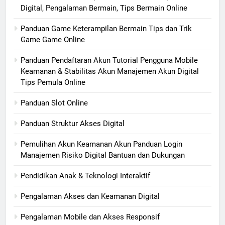
Digital, Pengalaman Bermain, Tips Bermain Online
Panduan Game Keterampilan Bermain Tips dan Trik
Game Game Online
Panduan Pendaftaran Akun Tutorial Pengguna Mobile
Keamanan & Stabilitas Akun Manajemen Akun Digital
Tips Pemula Online
Panduan Slot Online
Panduan Struktur Akses Digital
Pemulihan Akun Keamanan Akun Panduan Login
Manajemen Risiko Digital Bantuan dan Dukungan
Pendidikan Anak & Teknologi Interaktif
Pengalaman Akses dan Keamanan Digital
Pengalaman Mobile dan Akses Responsif