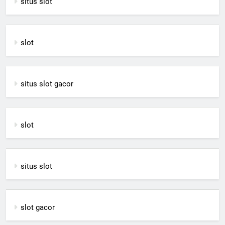
situs slot
slot
situs slot gacor
slot
situs slot
slot gacor