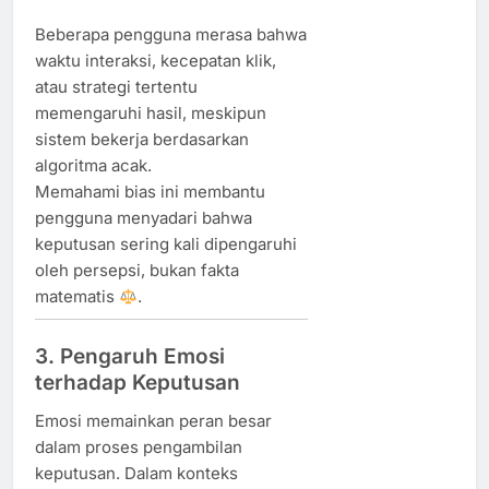
Beberapa pengguna merasa bahwa
waktu interaksi, kecepatan klik,
atau strategi tertentu
memengaruhi hasil, meskipun
sistem bekerja berdasarkan
algoritma acak.
Memahami bias ini membantu
pengguna menyadari bahwa
keputusan sering kali dipengaruhi
oleh persepsi, bukan fakta
matematis
.
3. Pengaruh Emosi
terhadap Keputusan
Emosi memainkan peran besar
dalam proses pengambilan
keputusan. Dalam konteks