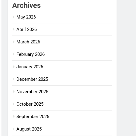
Archives
May 2026
April 2026
March 2026
February 2026
January 2026
December 2025
November 2025
October 2025
September 2025
August 2025