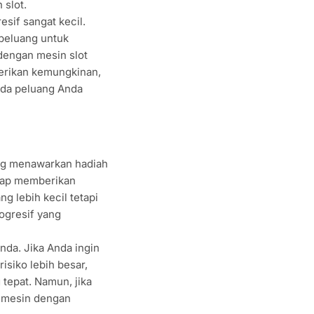
 slot.
sif sangat kecil.
 peluang untuk
dengan mesin slot
berikan kemungkinan,
ada peluang Anda
g menawarkan hadiah
etap memberikan
 lebih kecil tetapi
ogresif yang
nda. Jika Anda ingin
isiko lebih besar,
 tepat. Namun, jika
, mesin dengan