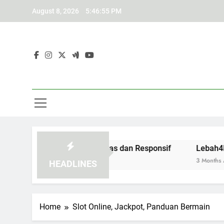
Skip
August 8, 2026
5:46:56 PM
to
content
Um
Dapatkan 
 yang Lebih Ringkas dan Responsif
Lebah4D Alternatif 
3 Months Ago
HEADLINES
Home
Slot Online, Jackpot, Panduan Bermain