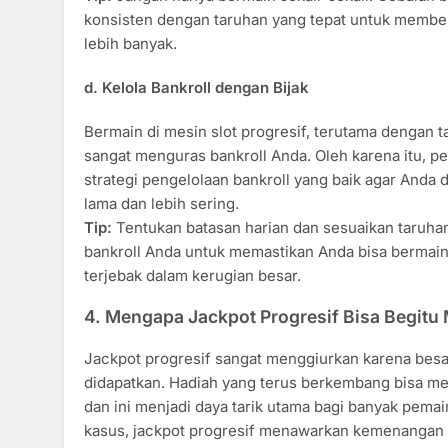
konsisten dengan taruhan yang tepat untuk member
lebih banyak.
d.
Kelola Bankroll dengan Bijak
Bermain di mesin slot progresif, terutama dengan t
sangat menguras bankroll Anda. Oleh karena itu, pe
strategi pengelolaan bankroll yang baik agar Anda 
lama dan lebih sering.
Tip:
Tentukan batasan harian dan sesuaikan taruha
bankroll Anda untuk memastikan Anda bisa bermain
terjebak dalam kerugian besar.
4.
Mengapa Jackpot Progresif Bisa Begitu
Jackpot progresif sangat menggiurkan karena besa
didapatkan. Hadiah yang terus berkembang bisa me
dan ini menjadi daya tarik utama bagi banyak pema
kasus, jackpot progresif menawarkan kemenangan y