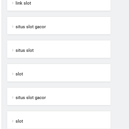
link slot
situs slot gacor
situs slot
slot
situs slot gacor
slot