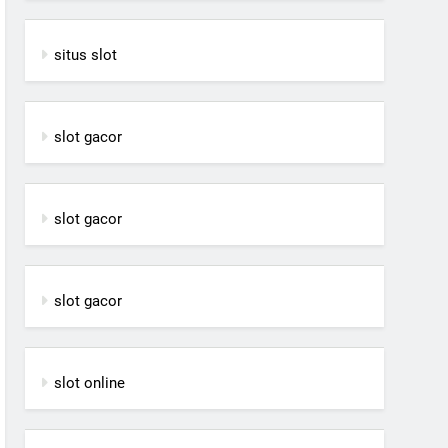
situs slot
slot gacor
slot gacor
slot gacor
slot online