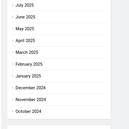
July 2025
June 2025
May 2025
April 2025
March 2025
February 2025
January 2025
December 2024
November 2024
October 2024