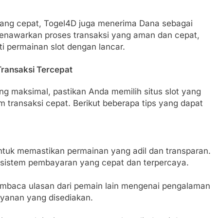
ang cepat, Togel4D juga menerima Dana sebagai
nawarkan proses transaksi yang aman dan cepat,
 permainan slot dengan lancar.
Transaksi Tercepat
 maksimal, pastikan Anda memilih situs slot yang
m transaksi cepat. Berikut beberapa tips yang dapat
i untuk memastikan permainan yang adil dan transparan.
 sistem pembayaran yang cepat dan terpercaya.
embaca ulasan dari pemain lain mengenai pengalaman
ayanan yang disediakan.