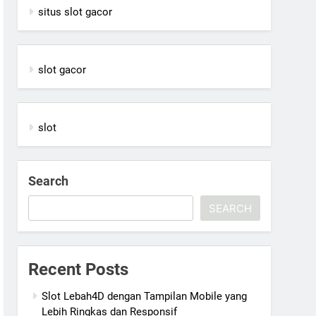
situs slot gacor
slot gacor
slot
Search
SEARCH
Recent Posts
Slot Lebah4D dengan Tampilan Mobile yang
Lebih Ringkas dan Responsif