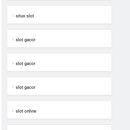
situs slot
slot gacor
slot gacor
slot gacor
slot online