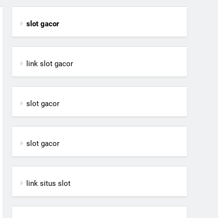
slot gacor
link slot gacor
slot gacor
slot gacor
link situs slot