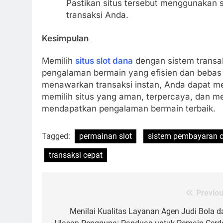
Pastikan situs tersebut menggunakan s
transaksi Anda.
Kesimpulan
Memilih
situs slot dana
dengan sistem transa
pengalaman bermain yang efisien dan bebas 
menawarkan transaksi instan, Anda dapat m
memilih situs yang aman, terpercaya, dan m
mendapatkan pengalaman bermain terbaik.
Tagged:
permainan slot
sistem pembayaran 
transaksi cepat
Previou
Post
navigation
Menilai Kualitas Layanan Agen Judi Bola da