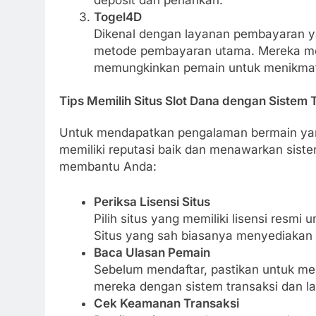
Togel4D
Dikenal dengan layanan pembayaran y
metode pembayaran utama. Mereka me
memungkinkan pemain untuk menikmati
Tips Memilih Situs Slot Dana dengan Sistem 
Untuk mendapatkan pengalaman bermain yang
memiliki reputasi baik dan menawarkan siste
membantu Anda:
Periksa Lisensi Situs
Pilih situs yang memiliki lisensi resm
Situs yang sah biasanya menyediakan
Baca Ulasan Pemain
Sebelum mendaftar, pastikan untuk m
mereka dengan sistem transaksi dan l
Cek Keamanan Transaksi