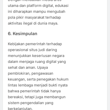
utama dan platform digital, edukasi
ini diharapkan mampu mengubah
pola pikir masyarakat terhadap
aktivitas ilegal di dunia maya.
6. Kesimpulan
Kebijakan pemerintah terhadap
operasional situs judi daring
menunjukkan keseriusan negara
dalam menjaga ruang digital yang
sehat dan aman. Upaya
pemblokiran, pengawasan
keuangan, serta penegakan hukum
lintas lembaga menjadi bukti nyata
bahwa pemerintah tidak hanya
bereaksi, tetapi juga membangun
sistem pengendalian yang
berkelanjutan.