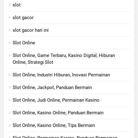
slot
slot gacor
slot gacor hari ini
Slot Online
Slot Online, Game Terbaru, Kasino Digital, Hiburan
Online, Strategi Slot
Slot Online, Industri Hiburan, Inovasi Permainan
Slot Online, Jackpot, Panduan Bermain
Slot Online, Judi Online, Permainan Kasino
Slot Online, Kasino Online, Panduan Bermain
Slot Online, Kasino Online, Tips Bermain
Slot Online, Permainan Kasino, Panduan Permainan