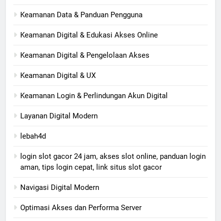
Keamanan Data & Panduan Pengguna
Keamanan Digital & Edukasi Akses Online
Keamanan Digital & Pengelolaan Akses
Keamanan Digital & UX
Keamanan Login & Perlindungan Akun Digital
Layanan Digital Modern
lebah4d
login slot gacor 24 jam, akses slot online, panduan login
aman, tips login cepat, link situs slot gacor
Navigasi Digital Modern
Optimasi Akses dan Performa Server