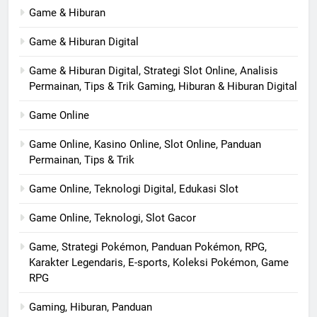
Game & Hiburan
Game & Hiburan Digital
Game & Hiburan Digital, Strategi Slot Online, Analisis
Permainan, Tips & Trik Gaming, Hiburan & Hiburan Digital
Game Online
Game Online, Kasino Online, Slot Online, Panduan
Permainan, Tips & Trik
Game Online, Teknologi Digital, Edukasi Slot
Game Online, Teknologi, Slot Gacor
Game, Strategi Pokémon, Panduan Pokémon, RPG,
Karakter Legendaris, E-sports, Koleksi Pokémon, Game
RPG
Gaming, Hiburan, Panduan