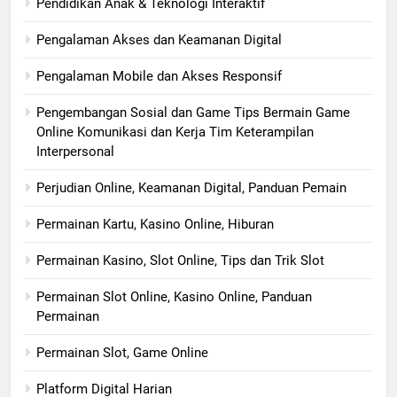
Pendidikan Anak & Teknologi Interaktif
Pengalaman Akses dan Keamanan Digital
Pengalaman Mobile dan Akses Responsif
Pengembangan Sosial dan Game Tips Bermain Game
Online Komunikasi dan Kerja Tim Keterampilan
Interpersonal
Perjudian Online, Keamanan Digital, Panduan Pemain
Permainan Kartu, Kasino Online, Hiburan
Permainan Kasino, Slot Online, Tips dan Trik Slot
Permainan Slot Online, Kasino Online, Panduan
Permainan
Permainan Slot, Game Online
Platform Digital Harian