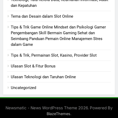
dan Kepatuhan
Tema dan Desain dalam Slot Online
Tips & Trik Game Online Mindset dan Psikologi Gamer
Pengembangan Skill Bermain Gaming Sehat dan
Seimbang Panduan Pemain Online Manajemen Stres
dalam Game
Tips & Trik, Permainan Slot, Kasino, Provider Slot
Ulasan Slot & Fitur Bonus
Ulasan Teknologi dan Taruhan Online
Uncategorized
Newsmatic - News WordPress Theme 2026. Powered By
.
BlazeThemes