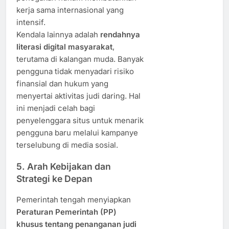
kerja sama internasional yang
intensif.
Kendala lainnya adalah
rendahnya
literasi digital masyarakat
,
terutama di kalangan muda. Banyak
pengguna tidak menyadari risiko
finansial dan hukum yang
menyertai aktivitas judi daring. Hal
ini menjadi celah bagi
penyelenggara situs untuk menarik
pengguna baru melalui kampanye
terselubung di media sosial.
5. Arah Kebijakan dan
Strategi ke Depan
Pemerintah tengah menyiapkan
Peraturan Pemerintah (PP)
khusus tentang penanganan judi