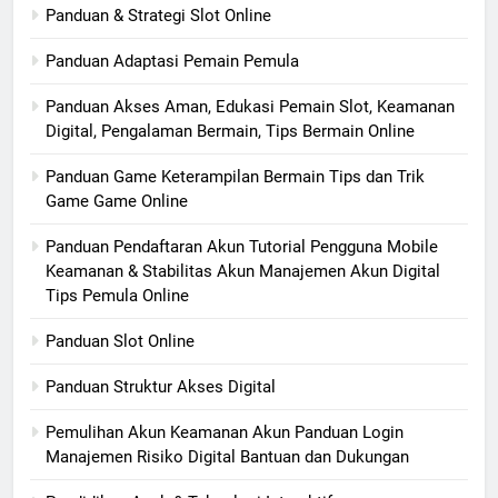
Panduan & Strategi Slot Online
Panduan Adaptasi Pemain Pemula
Panduan Akses Aman, Edukasi Pemain Slot, Keamanan
Digital, Pengalaman Bermain, Tips Bermain Online
Panduan Game Keterampilan Bermain Tips dan Trik
Game Game Online
Panduan Pendaftaran Akun Tutorial Pengguna Mobile
Keamanan & Stabilitas Akun Manajemen Akun Digital
Tips Pemula Online
Panduan Slot Online
Panduan Struktur Akses Digital
Pemulihan Akun Keamanan Akun Panduan Login
Manajemen Risiko Digital Bantuan dan Dukungan