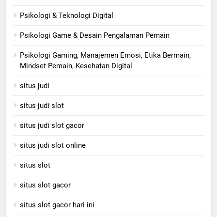
Psikologi & Teknologi Digital
Psikologi Game & Desain Pengalaman Pemain
Psikologi Gaming, Manajemen Emosi, Etika Bermain,
Mindset Pemain, Kesehatan Digital
situs judi
situs judi slot
situs judi slot gacor
situs judi slot online
situs slot
situs slot gacor
situs slot gacor hari ini