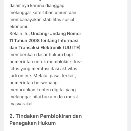
dalamnya karena dianggap
melanggar ketertiban umum dan
membahayakan stabilitas sosial
ekonomi.
Selain itu,
Undang-Undang Nomor
11 Tahun 2008 tentang Informasi
dan Transaksi Elektronik (UU ITE)
memberikan dasar hukum bagi
pemerintah untuk memblokir situs-
situs yang memfasilitasi aktivitas
judi online. Melalui pasal terkait,
pemerintah berwenang
menurunkan konten digital yang
melanggar nilai hukum dan moral
masyarakat.
2. Tindakan Pemblokiran dan
Penegakan Hukum