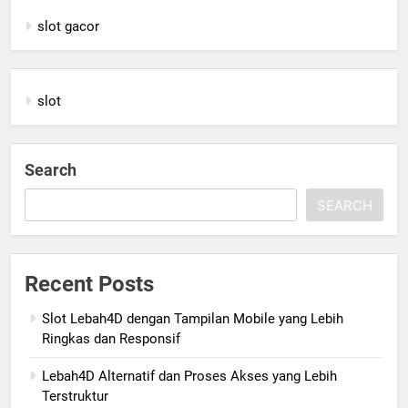
slot gacor
slot
Search
SEARCH
Recent Posts
Slot Lebah4D dengan Tampilan Mobile yang Lebih
Ringkas dan Responsif
Lebah4D Alternatif dan Proses Akses yang Lebih
Terstruktur