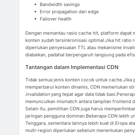
Bandwidth savings
Error propagation dari edge
Failover health
Dengan memantau rasio cache hit, platform dapat
konten sudah tersinkronisasi optimal.Jika hit ratio 
diperlukan penyesuaian TTL atau mekanisme invalida
diabaikan, padahal berpengaruh langsung pada efis
Tantangan dalam Implementasi CDN
Tidak semua jenis konten cocok untuk cache.Jika p
memperbarui konten dinamis, CDN memerlukan str
invalidation
yang tepat agar data tidak basi.Penera
memunculkan mismatch antara tampilan frontend 
Selain itu, pemilihan CDN juga harus mempertimba
jaringan pengguna dominan.Beberapa CDN lebih un
Tenggara, sementara lainnya lebih kuat di Eropa a
multi-region diperlukan sebelum menentukan peny