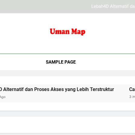
Lebah4D Alternatif da
Cara Menghindari Link Palsu Saat Mencari Slot Lebah4D
LAE138 Login: Tips Menghindari Halam
an Map
Slot Lebah4D dengan Tampilan Mob
Informasi Lokasi Dan Navigasi Lengkap Dengan Uman Map. Alat
Lebah4D Alternatif da
SAMPLE PAGE
Cara Menghindari Link Palsu Saat Mencari Slot Lebah4D
LAE138 Login: Tips Menghindari Halam
dan Proses Akses yang Lebih Terstruktur
Cara Menghinda
3 Months Ago