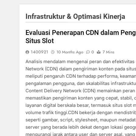
Infrastruktur & Optimasi Kinerja
Evaluasi Penerapan CDN dalam Peng
Situs Slot
1400921
10 Months Ago
0
7 Mins
Analisis mendalam mengenai peran dan efektivitas
Network (CDN) dalam pengiriman konten pada situs 
meliputi pengaruh CDN terhadap performa, keamana
pengalaman pengguna, dan skalabilitas infrastruktu
Content Delivery Network (CDN) memainkan peran 
memastikan pengiriman konten yang cepat, stabil, 
layanan digital berskala besar, termasuk situs slot
volume trafik tinggi.CDN bekerja dengan mendistri
seperti gambar, script, stylesheet, maupun metad
server yang berada lebih dekat dengan lokasi geogr
mengurangi jarak antara user dan server asal, ya