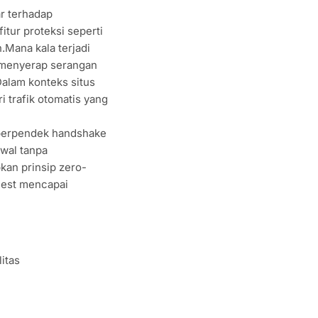
ar terhadap
tur proteksi seperti
n.Mana kala terjadi
t menyerap serangan
Dalam konteks situs
 trafik otomatis yang
mperpendek handshake
wal tanpa
an prinsip zero-
uest mencapai
itas