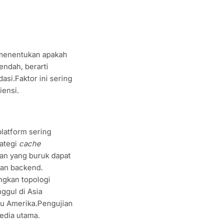
 menentukan apakah
rendah, berarti
si.Faktor ini sering
iensi.
latform sering
ategi
cache
pan yang buruk dapat
dan backend.
ngkan topologi
ggul di Asia
tau Amerika.Pengujian
edia utama.