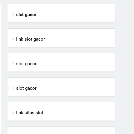
slot gacor
link slot gacor
slot gacor
slot gacor
link situs slot