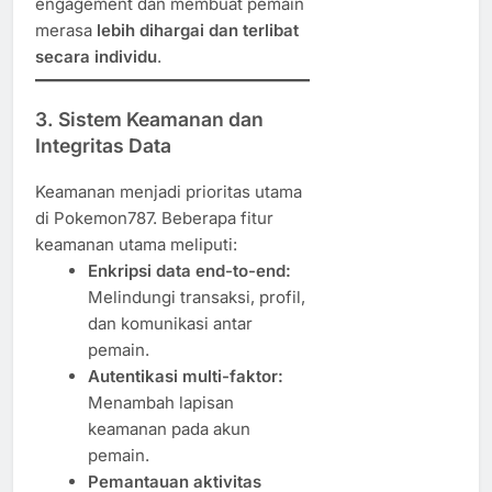
engagement dan membuat pemain
merasa
lebih dihargai dan terlibat
secara individu
.
3. Sistem Keamanan dan
Integritas Data
Keamanan menjadi prioritas utama
di Pokemon787. Beberapa fitur
keamanan utama meliputi:
Enkripsi data end-to-end:
Melindungi transaksi, profil,
dan komunikasi antar
pemain.
Autentikasi multi-faktor:
Menambah lapisan
keamanan pada akun
pemain.
Pemantauan aktivitas