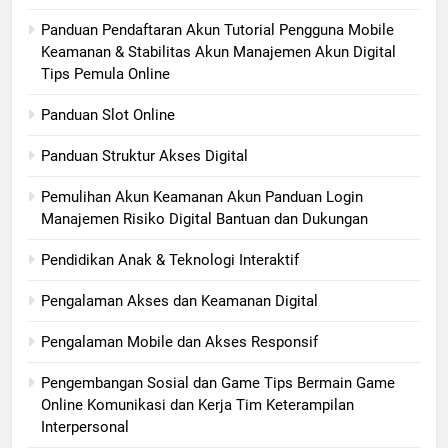
Panduan Pendaftaran Akun Tutorial Pengguna Mobile
Keamanan & Stabilitas Akun Manajemen Akun Digital
Tips Pemula Online
Panduan Slot Online
Panduan Struktur Akses Digital
Pemulihan Akun Keamanan Akun Panduan Login
Manajemen Risiko Digital Bantuan dan Dukungan
Pendidikan Anak & Teknologi Interaktif
Pengalaman Akses dan Keamanan Digital
Pengalaman Mobile dan Akses Responsif
Pengembangan Sosial dan Game Tips Bermain Game
Online Komunikasi dan Kerja Tim Keterampilan
Interpersonal