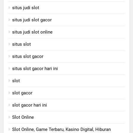
situs judi slot
situs judi slot gacor
situs judi slot online
situs slot
situs slot gacor
situs slot gacor hari ini
slot
slot gacor
slot gacor hari ini
Slot Online
Slot Online, Game Terbaru, Kasino Digital, Hiburan