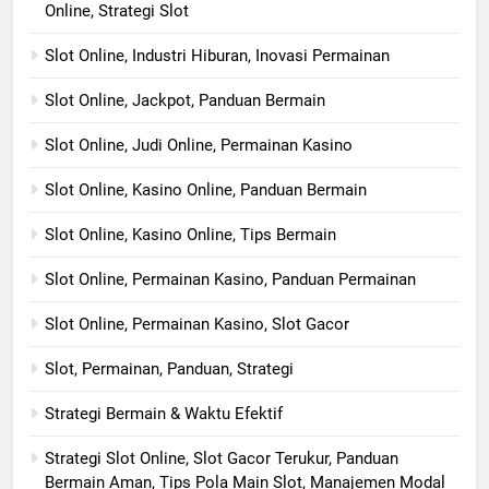
Online, Strategi Slot
Slot Online, Industri Hiburan, Inovasi Permainan
Slot Online, Jackpot, Panduan Bermain
Slot Online, Judi Online, Permainan Kasino
Slot Online, Kasino Online, Panduan Bermain
Slot Online, Kasino Online, Tips Bermain
Slot Online, Permainan Kasino, Panduan Permainan
Slot Online, Permainan Kasino, Slot Gacor
Slot, Permainan, Panduan, Strategi
Strategi Bermain & Waktu Efektif
Strategi Slot Online, Slot Gacor Terukur, Panduan
Bermain Aman, Tips Pola Main Slot, Manajemen Modal