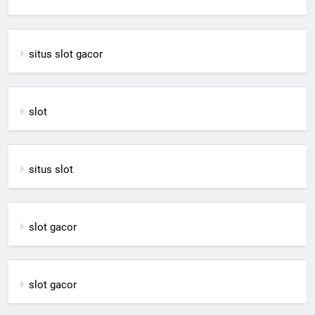
situs slot gacor
slot
situs slot
slot gacor
slot gacor