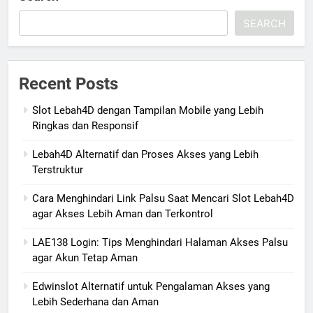
SEARCH
Recent Posts
Slot Lebah4D dengan Tampilan Mobile yang Lebih
Ringkas dan Responsif
Lebah4D Alternatif dan Proses Akses yang Lebih
Terstruktur
Cara Menghindari Link Palsu Saat Mencari Slot Lebah4D
agar Akses Lebih Aman dan Terkontrol
LAE138 Login: Tips Menghindari Halaman Akses Palsu
agar Akun Tetap Aman
Edwinslot Alternatif untuk Pengalaman Akses yang
Lebih Sederhana dan Aman