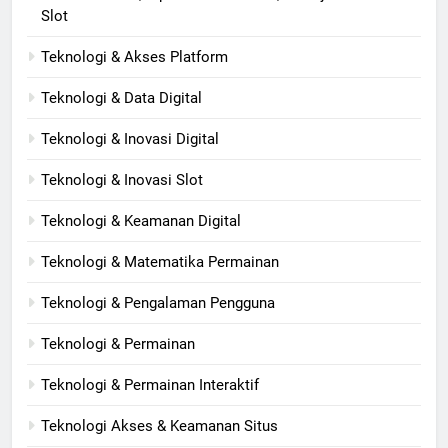
Slot
Teknologi & Akses Platform
Teknologi & Data Digital
Teknologi & Inovasi Digital
Teknologi & Inovasi Slot
Teknologi & Keamanan Digital
Teknologi & Matematika Permainan
Teknologi & Pengalaman Pengguna
Teknologi & Permainan
Teknologi & Permainan Interaktif
Teknologi Akses & Keamanan Situs