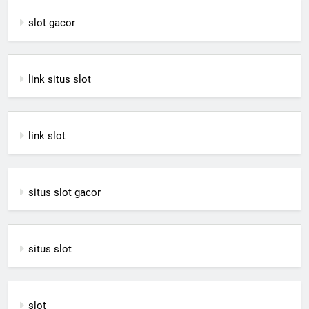
slot gacor
link situs slot
link slot
situs slot gacor
situs slot
slot