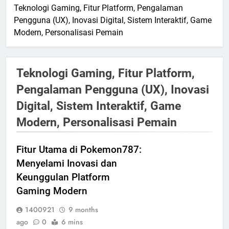
Teknologi Gaming, Fitur Platform, Pengalaman
Pengguna (UX), Inovasi Digital, Sistem Interaktif, Game
Modern, Personalisasi Pemain
Teknologi Gaming, Fitur Platform,
Pengalaman Pengguna (UX), Inovasi
Digital, Sistem Interaktif, Game
Modern, Personalisasi Pemain
Fitur Utama di Pokemon787:
Menyelami Inovasi dan
Keunggulan Platform
Gaming Modern
1400921
9 months
ago
0
6 mins