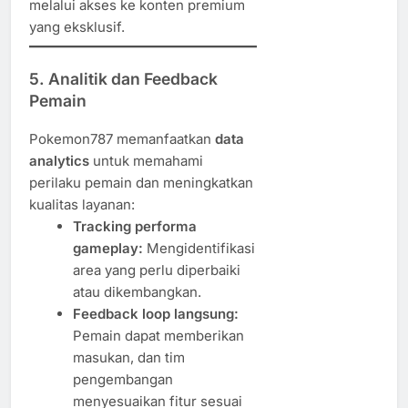
melalui akses ke konten premium
yang eksklusif.
5. Analitik dan Feedback
Pemain
Pokemon787 memanfaatkan
data
analytics
untuk memahami
perilaku pemain dan meningkatkan
kualitas layanan:
Tracking performa
gameplay:
Mengidentifikasi
area yang perlu diperbaiki
atau dikembangkan.
Feedback loop langsung:
Pemain dapat memberikan
masukan, dan tim
pengembangan
menyesuaikan fitur sesuai