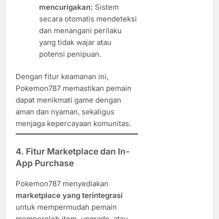
mencurigakan:
Sistem
secara otomatis mendeteksi
dan menangani perilaku
yang tidak wajar atau
potensi penipuan.
Dengan fitur keamanan ini,
Pokemon787 memastikan pemain
dapat menikmati game dengan
aman dan nyaman, sekaligus
menjaga kepercayaan komunitas.
4. Fitur Marketplace dan In-
App Purchase
Pokemon787 menyediakan
marketplace yang terintegrasi
untuk mempermudah pemain
memperoleh item, upgrade, atau