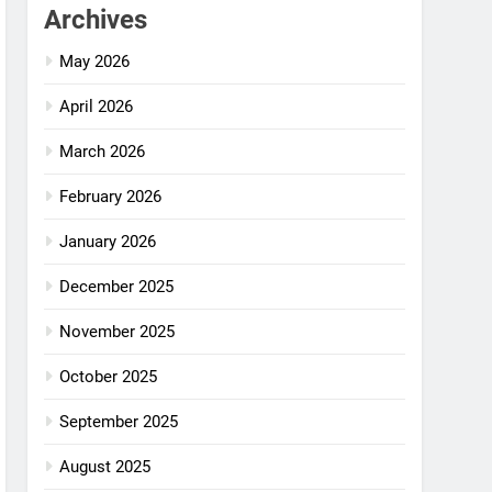
Archives
May 2026
April 2026
March 2026
February 2026
January 2026
December 2025
November 2025
October 2025
September 2025
August 2025