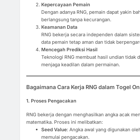
Kepercayaan Pemain
Dengan adanya RNG, pemain dapat yakin ba
berlangsung tanpa kecurangan.
Keamanan Data
RNG bekerja secara independen dalam siste
data pemain tetap aman dan tidak berpengaru
Mencegah Prediksi Hasil
Teknologi RNG membuat hasil undian tidak da
menjaga keadilan dalam permainan.
Bagaimana Cara Kerja RNG dalam Togel On
1. Proses Pengacakan
RNG bekerja dengan menghasilkan angka acak men
matematika. Proses ini melibatkan:
Seed Value
: Angka awal yang digunakan ole
memulai pengacakan.