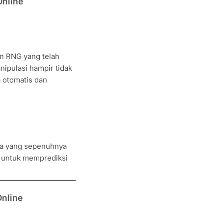
Online
n RNG yang telah
nipulasi hampir tidak
a otomatis dan
ka yang sepenuhnya
n untuk memprediksi
nline