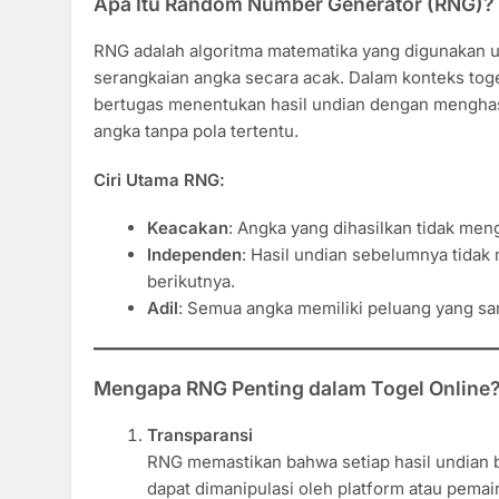
Apa Itu Random Number Generator (RNG)?
RNG adalah algoritma matematika yang digunakan 
serangkaian angka secara acak. Dalam konteks tog
bertugas menentukan hasil undian dengan menghas
angka tanpa pola tertentu.
Ciri Utama RNG
:
Keacakan
: Angka yang dihasilkan tidak meng
Independen
: Hasil undian sebelumnya tidak
berikutnya.
Adil
: Semua angka memiliki peluang yang sa
Mengapa RNG Penting dalam Togel Online
Transparansi
RNG memastikan bahwa setiap hasil undian be
dapat dimanipulasi oleh platform atau pemai