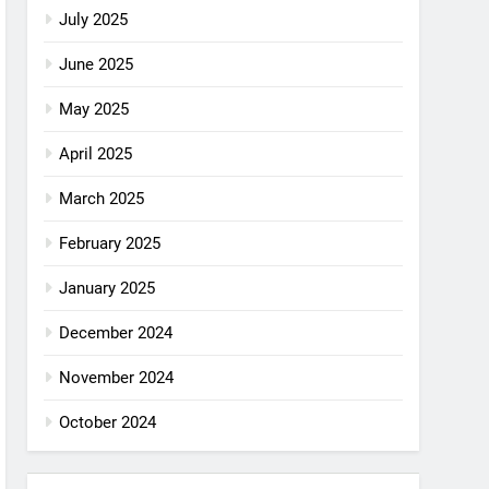
July 2025
June 2025
May 2025
April 2025
March 2025
February 2025
January 2025
December 2024
November 2024
October 2024