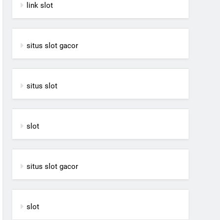
link slot
situs slot gacor
situs slot
slot
situs slot gacor
slot