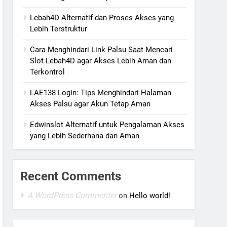
Lebah4D Alternatif dan Proses Akses yang
Lebih Terstruktur
Cara Menghindari Link Palsu Saat Mencari
Slot Lebah4D agar Akses Lebih Aman dan
Terkontrol
LAE138 Login: Tips Menghindari Halaman
Akses Palsu agar Akun Tetap Aman
Edwinslot Alternatif untuk Pengalaman Akses
yang Lebih Sederhana dan Aman
Recent Comments
A WordPress Commenter
on
Hello world!