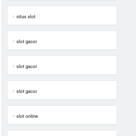
situs slot
slot gacor
slot gacor
slot gacor
slot online