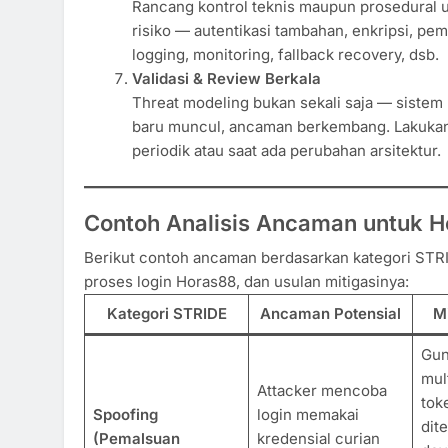
Rancang kontrol teknis maupun prosedural 
risiko — autentikasi tambahan, enkripsi, pe
logging, monitoring, fallback recovery, dsb.
Validasi & Review Berkala
Threat modeling bukan sekali saja — siste
baru muncul, ancaman berkembang. Lakukan
periodik atau saat ada perubahan arsitektur.
Contoh Analisis Ancaman untuk H
Berikut contoh ancaman berdasarkan kategori STR
proses login Horas88, dan usulan mitigasinya:
Kategori STRIDE
Ancaman Potensial
Mi
Gun
mul
Attacker mencoba
tok
Spoofing
login memakai
dite
(Pemalsuan
kredensial curian