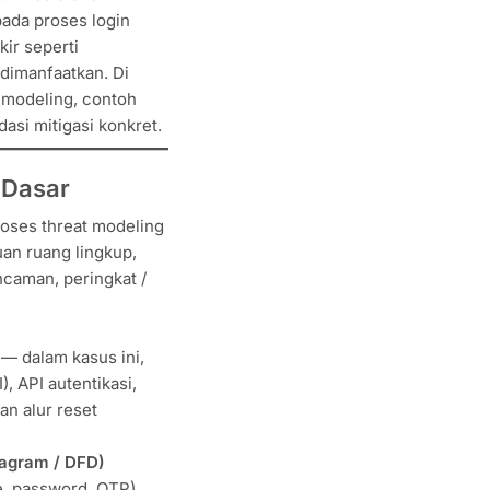
pada proses login
ir seperti
dimanfaatkan. Di
t modeling, contoh
si mitigasi konkret.
 Dasar
oses threat modeling
an ruang lingkup,
ncaman, peringkat /
 — dalam kasus ini,
), API autentikasi,
an alur reset
iagram / DFD)
, password, OTP),