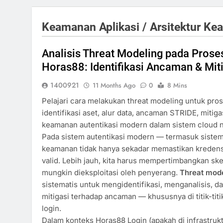
Keamanan Aplikasi / Arsitektur K
Analisis Threat Modeling pada Prose
Horas88: Identifikasi Ancaman & Mit
1400921
11 Months Ago
0
8 Mins
Pelajari cara melakukan threat modeling untuk pro
identifikasi aset, alur data, ancaman STRIDE, mitigas
keamanan autentikasi modern dalam sistem cloud n
Pada sistem autentikasi modern — termasuk siste
keamanan tidak hanya sekadar memastikan kredensi
valid. Lebih jauh, kita harus mempertimbangkan s
mungkin dieksploitasi oleh penyerang.
Threat mod
sistematis untuk mengidentifikasi, menganalisis, 
mitigasi terhadap ancaman — khususnya di titik-titik
login.
Dalam konteks Horas88 Login (apakah di infrastrukt