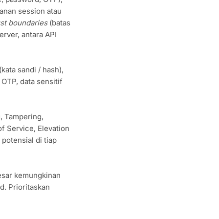
panan session atau
ust boundaries
(batas
erver, antara API
ata sandi / hash),
 OTP, data sensitif
, Tampering,
of Service, Elevation
potensial di tiap
esar kemungkinan
d. Prioritaskan