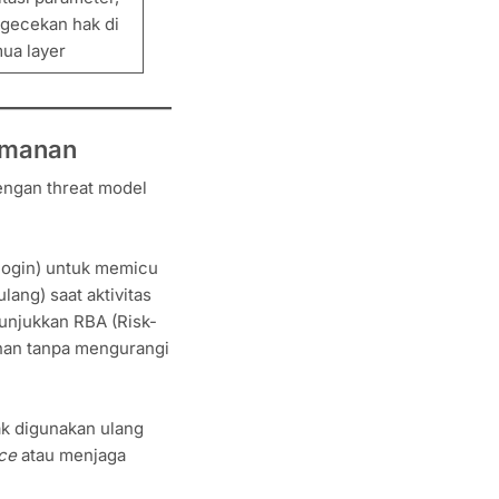
gecekan hak di
ua layer
amanan
engan threat model
t login) untuk memicu
ang) saat aktivitas
unjukkan RBA (Risk-
nan tanpa mengurangi
ak digunakan ulang
ce
atau menjaga