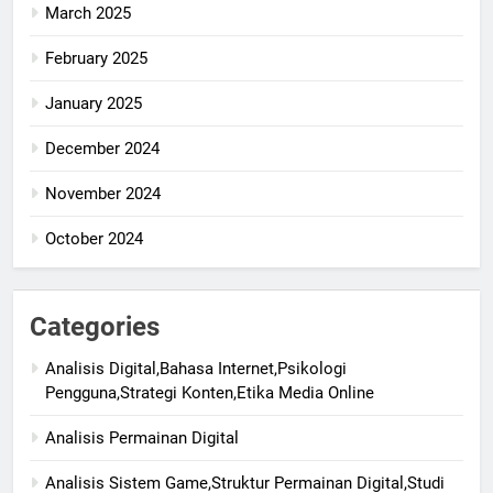
March 2025
February 2025
January 2025
December 2024
November 2024
October 2024
Categories
Analisis Digital,Bahasa Internet,Psikologi
Pengguna,Strategi Konten,Etika Media Online
Analisis Permainan Digital
Analisis Sistem Game,Struktur Permainan Digital,Studi