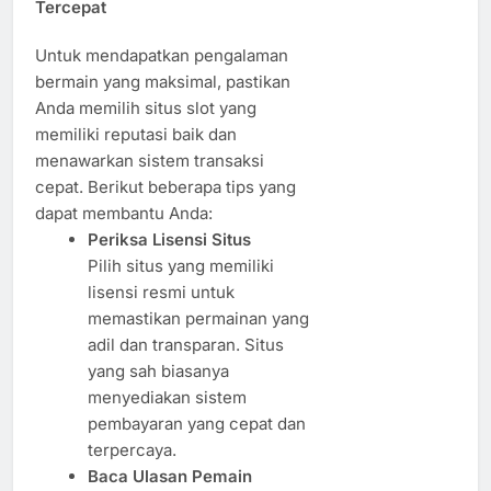
Tercepat
Untuk mendapatkan pengalaman
bermain yang maksimal, pastikan
Anda memilih situs slot yang
memiliki reputasi baik dan
menawarkan sistem transaksi
cepat. Berikut beberapa tips yang
dapat membantu Anda:
Periksa Lisensi Situs
Pilih situs yang memiliki
lisensi resmi untuk
memastikan permainan yang
adil dan transparan. Situs
yang sah biasanya
menyediakan sistem
pembayaran yang cepat dan
terpercaya.
Baca Ulasan Pemain