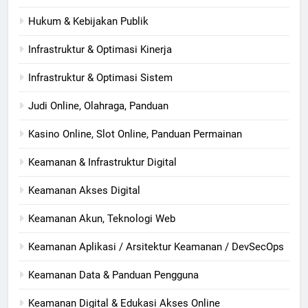
Hukum & Kebijakan Publik
Infrastruktur & Optimasi Kinerja
Infrastruktur & Optimasi Sistem
Judi Online, Olahraga, Panduan
Kasino Online, Slot Online, Panduan Permainan
Keamanan & Infrastruktur Digital
Keamanan Akses Digital
Keamanan Akun, Teknologi Web
Keamanan Aplikasi / Arsitektur Keamanan / DevSecOps
Keamanan Data & Panduan Pengguna
Keamanan Digital & Edukasi Akses Online