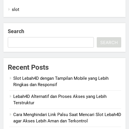
slot
Search
SEARCH
Recent Posts
Slot Lebah4D dengan Tampilan Mobile yang Lebih
Ringkas dan Responsif
Lebah4D Alternatif dan Proses Akses yang Lebih
Terstruktur
Cara Menghindari Link Palsu Saat Mencari Slot Lebah4D
agar Akses Lebih Aman dan Terkontrol