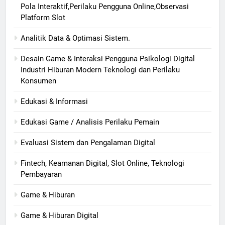
Pola Interaktif,Perilaku Pengguna Online,Observasi
Platform Slot
Analitik Data & Optimasi Sistem.
Desain Game & Interaksi Pengguna Psikologi Digital
Industri Hiburan Modern Teknologi dan Perilaku
Konsumen
Edukasi & Informasi
Edukasi Game / Analisis Perilaku Pemain
Evaluasi Sistem dan Pengalaman Digital
Fintech, Keamanan Digital, Slot Online, Teknologi
Pembayaran
Game & Hiburan
Game & Hiburan Digital