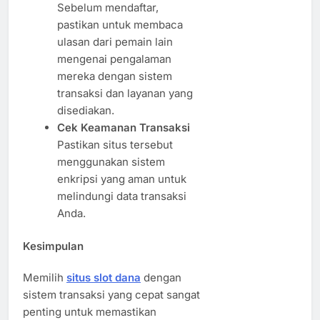
Sebelum mendaftar,
pastikan untuk membaca
ulasan dari pemain lain
mengenai pengalaman
mereka dengan sistem
transaksi dan layanan yang
disediakan.
Cek Keamanan Transaksi
Pastikan situs tersebut
menggunakan sistem
enkripsi yang aman untuk
melindungi data transaksi
Anda.
Kesimpulan
Memilih
situs slot dana
dengan
sistem transaksi yang cepat sangat
penting untuk memastikan