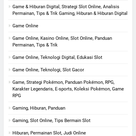
Game & Hiburan Digital, Strategi Slot Online, Analisis
Permainan, Tips & Trik Gaming, Hiburan & Hiburan Digital
Game Online
Game Online, Kasino Online, Slot Online, Panduan
Permainan, Tips & Trik
Game Online, Teknologi Digital, Edukasi Slot
Game Online, Teknologi, Slot Gacor
Game, Strategi Pokémon, Panduan Pokémon, RPG,
Karakter Legendaris, E-sports, Koleksi Pokémon, Game
RPG
Gaming, Hiburan, Panduan
Gaming, Slot Online, Tips Bermain Slot
Hiburan, Permainan Slot, Judi Online