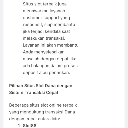
Situs slot terbaik juga
menawarkan layanan
customer support yang
responsif, siap membantu
jika terjadi kendala saat
melakukan transaksi.
Layanan ini akan membantu
Anda menyelesaikan
masalah dengan cepat jika
ada halangan dalam proses
deposit atau penarikan.
Pilihan Situs Slot Dana dengan
Sistem Transaksi Cepat
Beberapa situs slot online terbaik
yang mendukung transaksi Dana
dengan cepat antara lain:
Slot88