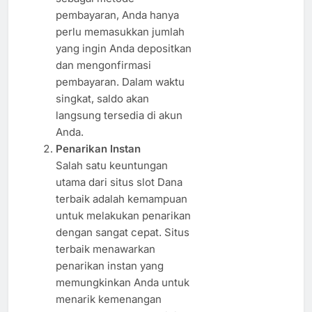
pembayaran, Anda hanya
perlu memasukkan jumlah
yang ingin Anda depositkan
dan mengonfirmasi
pembayaran. Dalam waktu
singkat, saldo akan
langsung tersedia di akun
Anda.
Penarikan Instan
Salah satu keuntungan
utama dari situs slot Dana
terbaik adalah kemampuan
untuk melakukan penarikan
dengan sangat cepat. Situs
terbaik menawarkan
penarikan instan yang
memungkinkan Anda untuk
menarik kemenangan