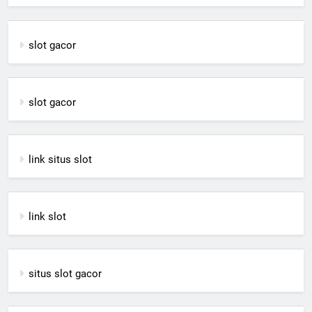
slot gacor
slot gacor
link situs slot
link slot
situs slot gacor