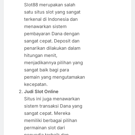
Slot88 merupakan salah
satu situs slot yang sangat
terkenal di Indonesia dan
menawarkan sistem
pembayaran Dana dengan
sangat cepat. Deposit dan
penarikan dilakukan dalam
hitungan menit,
menjadikannya pilihan yang
sangat baik bagi para
pemain yang mengutamakan
kecepatan.
Judi Slot Online
Situs ini juga menawarkan
sistem transaksi Dana yang
sangat cepat. Mereka
memiliki berbagai pilihan
permainan slot dari
penyedia terbaik dan