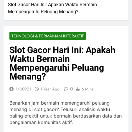
Slot Gacor Hari Ini: Apakah Waktu Bermain
Mempengaruhi Peluang Menang?
TEKNOLOGI & PERMAINAN INTERAKTIF
Slot Gacor Hari Ini: Apakah
Waktu Bermain
Mempengaruhi Peluang
Menang?
0
1400921
1 Year Ago
6 Mins
Benarkah jam bermain memengaruhi peluang
menang di slot gacor? Telusuri analisis waktu
paling efektif untuk bermain berdasarkan data dan
pengalaman komunitas aktif.