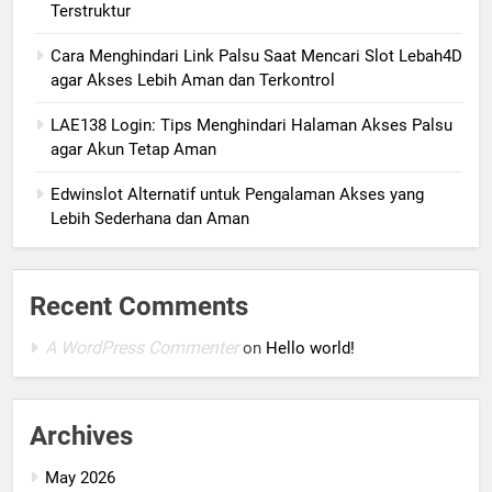
Terstruktur
Cara Menghindari Link Palsu Saat Mencari Slot Lebah4D
agar Akses Lebih Aman dan Terkontrol
LAE138 Login: Tips Menghindari Halaman Akses Palsu
agar Akun Tetap Aman
Edwinslot Alternatif untuk Pengalaman Akses yang
Lebih Sederhana dan Aman
Recent Comments
A WordPress Commenter
on
Hello world!
Archives
May 2026