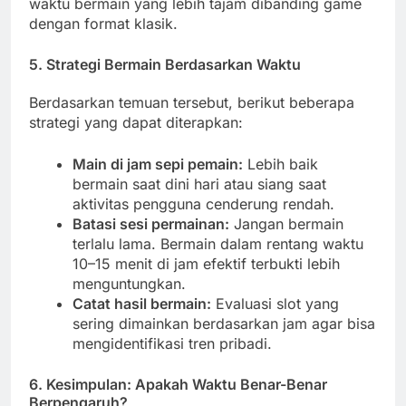
waktu bermain yang lebih tajam dibanding game
dengan format klasik.
5. Strategi Bermain Berdasarkan Waktu
Berdasarkan temuan tersebut, berikut beberapa
strategi yang dapat diterapkan:
Main di jam sepi pemain:
Lebih baik
bermain saat dini hari atau siang saat
aktivitas pengguna cenderung rendah.
Batasi sesi permainan:
Jangan bermain
terlalu lama. Bermain dalam rentang waktu
10–15 menit di jam efektif terbukti lebih
menguntungkan.
Catat hasil bermain:
Evaluasi slot yang
sering dimainkan berdasarkan jam agar bisa
mengidentifikasi tren pribadi.
6. Kesimpulan: Apakah Waktu Benar-Benar
Berpengaruh?