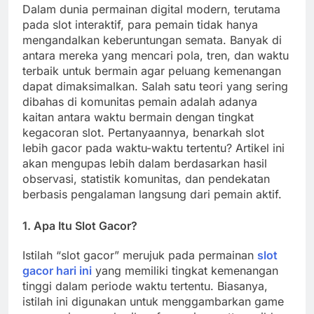
Dalam dunia permainan digital modern, terutama
pada slot interaktif, para pemain tidak hanya
mengandalkan keberuntungan semata. Banyak di
antara mereka yang mencari pola, tren, dan waktu
terbaik untuk bermain agar peluang kemenangan
dapat dimaksimalkan. Salah satu teori yang sering
dibahas di komunitas pemain adalah adanya
kaitan antara waktu bermain dengan tingkat
kegacoran slot. Pertanyaannya, benarkah slot
lebih gacor pada waktu-waktu tertentu? Artikel ini
akan mengupas lebih dalam berdasarkan hasil
observasi, statistik komunitas, dan pendekatan
berbasis pengalaman langsung dari pemain aktif.
1. Apa Itu Slot Gacor?
Istilah “slot gacor” merujuk pada permainan
slot
gacor hari ini
yang memiliki tingkat kemenangan
tinggi dalam periode waktu tertentu. Biasanya,
istilah ini digunakan untuk menggambarkan game