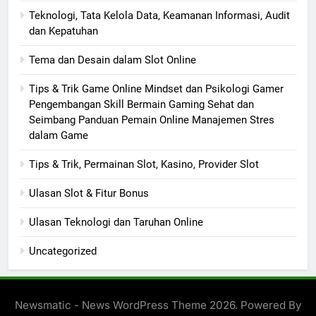
Teknologi, Tata Kelola Data, Keamanan Informasi, Audit
dan Kepatuhan
Tema dan Desain dalam Slot Online
Tips & Trik Game Online Mindset dan Psikologi Gamer
Pengembangan Skill Bermain Gaming Sehat dan
Seimbang Panduan Pemain Online Manajemen Stres
dalam Game
Tips & Trik, Permainan Slot, Kasino, Provider Slot
Ulasan Slot & Fitur Bonus
Ulasan Teknologi dan Taruhan Online
Uncategorized
Newsmatic - News WordPress Theme 2026. Powered By