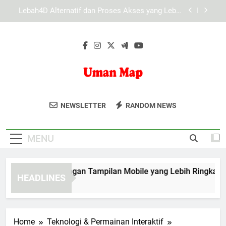
Skip
Cara Menghindari Link Palsu Saat Mencari Slot
to
Lebah4D agar Akses Lebih Aman dan Terkontrol
content
LAE138 Login: Tips Menghindari Halaman Akses
Palsu agar Akun Tetap Aman
Slot Lebah4D dengan Tampilan Mobile yang Lebih
Ringkas dan Responsif
Lebah4D Alternatif dan Proses Akses yang Lebih
Terstruktur
Uman Map
Dapatkan Informasi Lokasi Dan
Cara Menghindari Link Palsu Saat Mencari Slot
NEWSLETTER
RANDOM NEWS
Lebah4D agar Akses Lebih Aman dan Terkontrol
Navigasi Lengkap Dengan Uman Map.
LAE138 Login: Tips Menghindari Halaman Akses
Alat Bantu Yang Praktis Untuk
Palsu agar Akun Tetap Aman
MENU
Perjalanan Anda.
lot Lebah4D dengan Tampilan Mobile yang Lebih Ringkas dan
HEADLINES
 Months Ago
Home
Teknologi & Permainan Interaktif