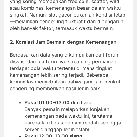
yang sering memberikan free spin, scatter, wild,
atau kombinasi kemenangan besar dalam waktu
singkat. Namun, slot gacor bukanlah kondisi tetap
—melainkan cenderung fluktuatif dan dipengaruhi
oleh banyak faktor, termasuk waktu bermain.
2. Korelasi Jam Bermain dengan Kemenangan
Berdasarkan data yang dikumpulkan dari forum
diskusi dan platform live streaming permainan,
terdapat pola waktu tertentu di mana tingkat
kemenangan lebih sering terjadi. Beberapa
komunitas menyebutkan bahwa jam-jam berikut
cenderung memberikan hasil lebih baik:
Pukul 01.00–03.00 dini hari:
Banyak pemain melaporkan lonjakan
kemenangan pada waktu ini, terutama
karena lalu lintas pemain rendah sehingga
server dianggap lebih “stabil”.
Pukul 12.00–13.00 siang: