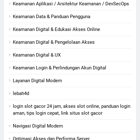
Keamanan Aplikasi / Arsitektur Keamanan / DevSecOps
Keamanan Data & Panduan Pengguna
Keamanan Digital & Edukasi Akses Online
Keamanan Digital & Pengelolaan Akses
Keamanan Digital & UX
Keamanan Login & Perlindungan Akun Digital
Layanan Digital Modern
lebah4d
login slot gacor 24 jam, akses slot online, panduan login
aman, tips login cepat, link situs slot gacor
Navigasi Digital Modern
Optimasi Akses dan Performa Server