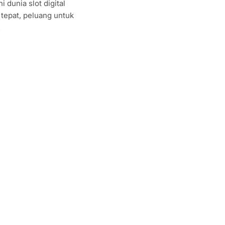
 dunia slot digital
 tepat, peluang untuk
.