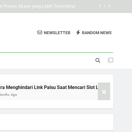
n Proses Akses yang Lebih Terstruktur
 agar Akses Lebih Aman dan Terkontrol
an Akses Palsu agar Akun Tetap Aman
NEWSLETTER
RANDOM NEWS
ile yang Lebih Ringkas dan Responsif
 Bantu Yang Praktis Untuk Perjalanan Anda.
n Proses Akses yang Lebih Terstruktur
 agar Akses Lebih Aman dan Terkontrol
an Akses Palsu agar Akun Tetap Aman
ri Link Palsu Saat Mencari Slot Lebah4D agar Akses Lebih A