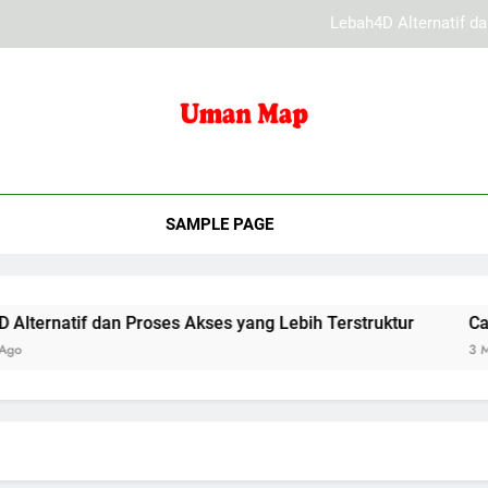
Lebah4D Alternatif da
Cara Menghindari Link Palsu Saat Mencari Slot Lebah4D
LAE138 Login: Tips Menghindari Halam
an Map
Slot Lebah4D dengan Tampilan Mob
Informasi Lokasi Dan Navigasi Lengkap Dengan Uman Map. Alat
Lebah4D Alternatif da
SAMPLE PAGE
Cara Menghindari Link Palsu Saat Mencari Slot Lebah4D
LAE138 Login: Tips Menghindari Halam
dan Proses Akses yang Lebih Terstruktur
Cara Menghinda
3 Months Ago