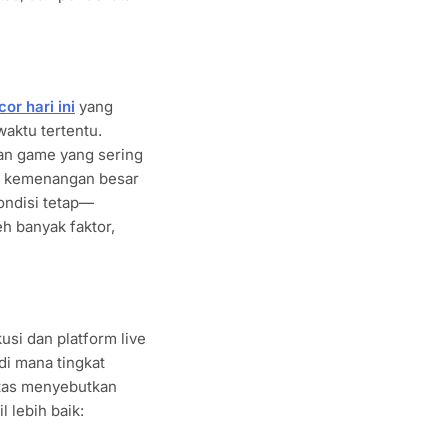
cor hari ini
yang
waktu tertentu.
kan game yang sering
si kemenangan besar
ondisi tetap—
h banyak faktor,
usi dan platform live
di mana tingkat
itas menyebutkan
 lebih baik: