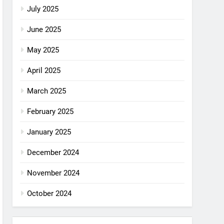
July 2025
June 2025
May 2025
April 2025
March 2025
February 2025
January 2025
December 2024
November 2024
October 2024