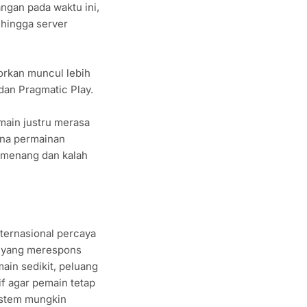
gan pada waktu ini,
ehingga server
porkan muncul lebih
dan Pragmatic Play.
ain justru merasa
ena permainan
 menang dan kalah
nternasional percaya
f yang merespons
ain sedikit, peluang
f agar pemain tetap
istem mungkin