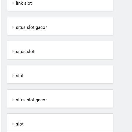
link slot
situs slot gacor
situs slot
slot
situs slot gacor
slot