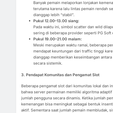
Banyak pemain melaporkan lonjakan kemenan
terutama karena lalu lintas pemain rendah s
dianggap lebih “stabil”.
Pukul 12.00–13.00 siang:
Pada waktu ini, simbol scatter dan wild dila
sering di beberapa provider seperti PG Soft 
Pukul 19.00–21.00 malam:
Meski merupakan waktu ramai, beberapa pem
mendapat keuntungan dari traffic tinggi kar
dianggap memberikan keseimbangan antara
secara sistemik.
3. Pendapat Komunitas dan Pengamat Slot
Beberapa pengamat slot dari komunitas lokal dan i
bahwa server permainan memiliki algoritma adapti
jumlah pengguna secara dinamis. Ketika jumlah pem
kemenangan bisa meningkat sebagai bentuk insenti
aktif. Sementara saat jumlah pemain membludak, s