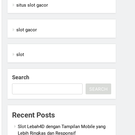
situs slot gacor
slot gacor
slot
Search
SEARCH
Recent Posts
Slot Lebah4D dengan Tampilan Mobile yang
Lebih Ringkas dan Responsif