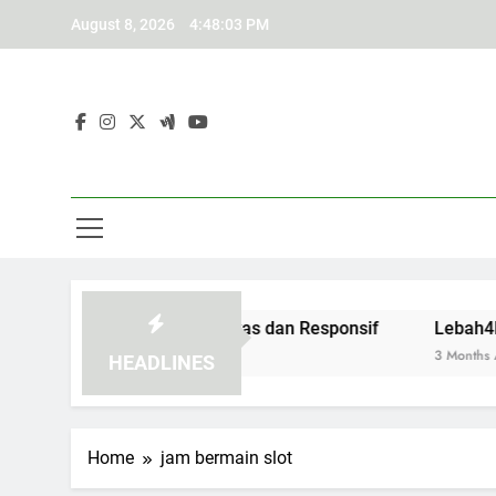
Skip
August 8, 2026
4:48:04 PM
to
content
Um
Dapatkan 
 yang Lebih Ringkas dan Responsif
Lebah4D Alternatif 
3 Months Ago
HEADLINES
Home
jam bermain slot