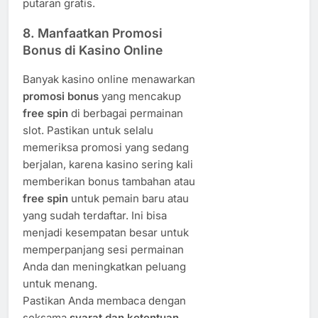
putaran gratis.
8.
Manfaatkan Promosi
Bonus di Kasino Online
Banyak kasino online menawarkan
promosi bonus
yang mencakup
free spin
di berbagai permainan
slot. Pastikan untuk selalu
memeriksa promosi yang sedang
berjalan, karena kasino sering kali
memberikan bonus tambahan atau
free spin
untuk pemain baru atau
yang sudah terdaftar. Ini bisa
menjadi kesempatan besar untuk
memperpanjang sesi permainan
Anda dan meningkatkan peluang
untuk menang.
Pastikan Anda membaca dengan
seksama
syarat dan ketentuan