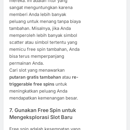
mereka. Ini adalah fitur yang
sangat menguntungkan karena
memberi Anda lebih banyak
peluang untuk menang tanpa biaya
tambahan. Misalnya, jika Anda
memperoleh lebih banyak simbol
scatter atau simbol tertentu yang
memicu free spin tambahan, Anda
bisa terus memperpanjang
permainan Anda.
Cari slot yang menawarkan
putaran gratis tambahan
atau
re-
triggerable free spins
untuk
meningkatkan peluang Anda
mendapatkan kemenangan besar.
7.
Gunakan Free Spin untuk
Mengeksplorasi Slot Baru
Free spin adalah kesempatan yang