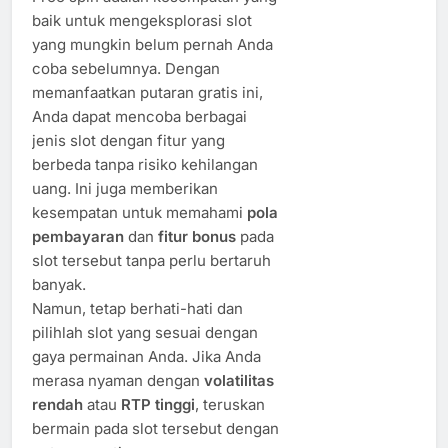
baik untuk mengeksplorasi slot
yang mungkin belum pernah Anda
coba sebelumnya. Dengan
memanfaatkan putaran gratis ini,
Anda dapat mencoba berbagai
jenis slot dengan fitur yang
berbeda tanpa risiko kehilangan
uang. Ini juga memberikan
kesempatan untuk memahami
pola
pembayaran
dan
fitur bonus
pada
slot tersebut tanpa perlu bertaruh
banyak.
Namun, tetap berhati-hati dan
pilihlah slot yang sesuai dengan
gaya permainan Anda. Jika Anda
merasa nyaman dengan
volatilitas
rendah
atau
RTP tinggi
, teruskan
bermain pada slot tersebut dengan