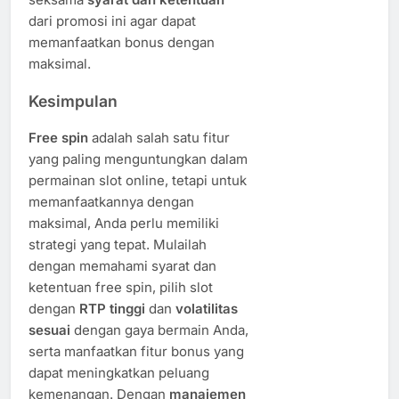
dari promosi ini agar dapat
memanfaatkan bonus dengan
maksimal.
Kesimpulan
Free spin
adalah salah satu fitur
yang paling menguntungkan dalam
permainan slot online, tetapi untuk
memanfaatkannya dengan
maksimal, Anda perlu memiliki
strategi yang tepat. Mulailah
dengan memahami syarat dan
ketentuan free spin, pilih slot
dengan
RTP tinggi
dan
volatilitas
sesuai
dengan gaya bermain Anda,
serta manfaatkan fitur bonus yang
dapat meningkatkan peluang
kemenangan. Dengan
manajemen