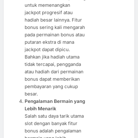
untuk memenangkan
jackpot progresif atau
hadiah besar lainnya. Fitur
bonus sering kali mengarah
pada permainan bonus atau
putaran ekstra di mana
jackpot dapat dipicu.
Bahkan jika hadiah utama
tidak tercapai, pengganda
atau hadiah dari permainan
bonus dapat memberikan
pembayaran yang cukup
besar.
Pengalaman Bermain yang
Lebih Menarik
Salah satu daya tarik utama
slot dengan banyak fitur
bonus adalah pengalaman