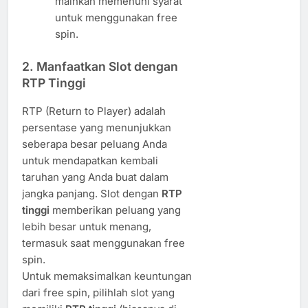
mainkan memenuhi syarat
untuk menggunakan free
spin.
2.
Manfaatkan Slot dengan
RTP Tinggi
RTP (Return to Player) adalah
persentase yang menunjukkan
seberapa besar peluang Anda
untuk mendapatkan kembali
taruhan yang Anda buat dalam
jangka panjang. Slot dengan
RTP
tinggi
memberikan peluang yang
lebih besar untuk menang,
termasuk saat menggunakan free
spin.
Untuk memaksimalkan keuntungan
dari free spin, pilihlah slot yang