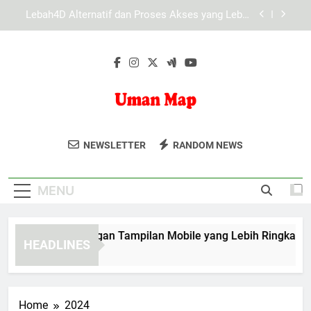
Skip
Cara Menghindari Link Palsu Saat Mencari Slot
to
Lebah4D agar Akses Lebih Aman dan Terkontrol
content
LAE138 Login: Tips Menghindari Halaman Akses
Palsu agar Akun Tetap Aman
Slot Lebah4D dengan Tampilan Mobile yang Lebih
Ringkas dan Responsif
Lebah4D Alternatif dan Proses Akses yang Lebih
Terstruktur
Uman Map
Dapatkan Informasi Lokasi Dan
Cara Menghindari Link Palsu Saat Mencari Slot
NEWSLETTER
RANDOM NEWS
Lebah4D agar Akses Lebih Aman dan Terkontrol
Navigasi Lengkap Dengan Uman Map.
LAE138 Login: Tips Menghindari Halaman Akses
Alat Bantu Yang Praktis Untuk
Palsu agar Akun Tetap Aman
MENU
Perjalanan Anda.
ot Lebah4D dengan Tampilan Mobile yang Lebih Ringkas dan 
HEADLINES
Months Ago
Home
2024