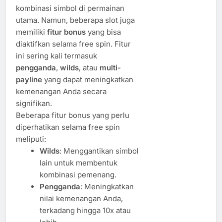
kombinasi simbol di permainan
utama. Namun, beberapa slot juga
memiliki
fitur bonus
yang bisa
diaktifkan selama free spin. Fitur
ini sering kali termasuk
pengganda
,
wilds
, atau
multi-
payline
yang dapat meningkatkan
kemenangan Anda secara
signifikan.
Beberapa fitur bonus yang perlu
diperhatikan selama free spin
meliputi:
Wilds
: Menggantikan simbol
lain untuk membentuk
kombinasi pemenang.
Pengganda
: Meningkatkan
nilai kemenangan Anda,
terkadang hingga 10x atau