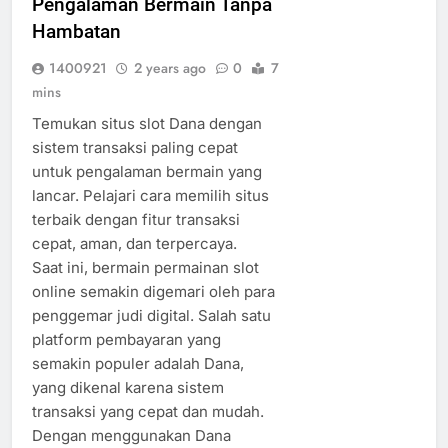
Pengalaman Bermain Tanpa
Hambatan
1400921
2 years ago
0
7
mins
Temukan situs slot Dana dengan
sistem transaksi paling cepat
untuk pengalaman bermain yang
lancar. Pelajari cara memilih situs
terbaik dengan fitur transaksi
cepat, aman, dan terpercaya.
Saat ini, bermain permainan slot
online semakin digemari oleh para
penggemar judi digital. Salah satu
platform pembayaran yang
semakin populer adalah Dana,
yang dikenal karena sistem
transaksi yang cepat dan mudah.
Dengan menggunakan Dana