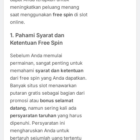
meningkatkan peluang menang
saat menggunakan
free spin
di slot
online.
1.
Pahami Syarat dan
Ketentuan Free Spin
Sebelum Anda memulai
permainan, sangat penting untuk
memahami
syarat dan ketentuan
dari free spin yang Anda dapatkan.
Banyak situs slot menawarkan
putaran gratis sebagai bagian dari
promosi atau
bonus selamat
datang
, namun sering kali ada
persyaratan taruhan
yang harus
dipenuhi. Persyaratan ini
mengharuskan Anda untuk
bertaruh sejumlah uang tertentu