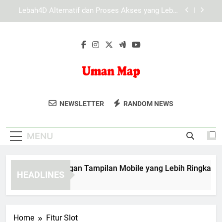
Skip
Cara Menghindari Link Palsu Saat Mencari Slot
to
Lebah4D agar Akses Lebih Aman dan Terkontrol
content
LAE138 Login: Tips Menghindari Halaman Akses
Palsu agar Akun Tetap Aman
Slot Lebah4D dengan Tampilan Mobile yang Lebih
Ringkas dan Responsif
Lebah4D Alternatif dan Proses Akses yang Lebih
Terstruktur
Uman Map
Dapatkan Informasi Lokasi Dan
Cara Menghindari Link Palsu Saat Mencari Slot
NEWSLETTER
RANDOM NEWS
Lebah4D agar Akses Lebih Aman dan Terkontrol
Navigasi Lengkap Dengan Uman Map.
LAE138 Login: Tips Menghindari Halaman Akses
Alat Bantu Yang Praktis Untuk
Palsu agar Akun Tetap Aman
MENU
Perjalanan Anda.
ot Lebah4D dengan Tampilan Mobile yang Lebih Ringkas dan 
HEADLINES
Months Ago
Home
Fitur Slot