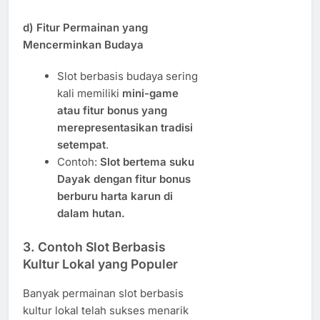
d) Fitur Permainan yang
Mencerminkan Budaya
Slot berbasis budaya sering
kali memiliki
mini-game
atau fitur bonus yang
merepresentasikan tradisi
setempat
.
Contoh:
Slot bertema suku
Dayak dengan fitur bonus
berburu harta karun di
dalam hutan.
3.
Contoh Slot Berbasis
Kultur Lokal yang Populer
Banyak permainan slot berbasis
kultur lokal telah sukses menarik