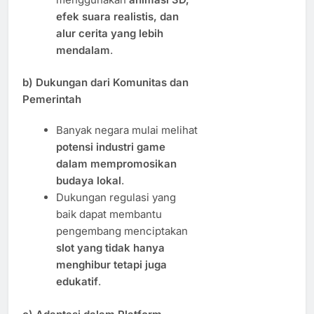
efek suara realistis, dan
alur cerita yang lebih
mendalam
.
b) Dukungan dari Komunitas dan
Pemerintah
Banyak negara mulai melihat
potensi industri game
dalam mempromosikan
budaya lokal
.
Dukungan regulasi yang
baik dapat membantu
pengembang menciptakan
slot yang tidak hanya
menghibur tetapi juga
edukatif
.