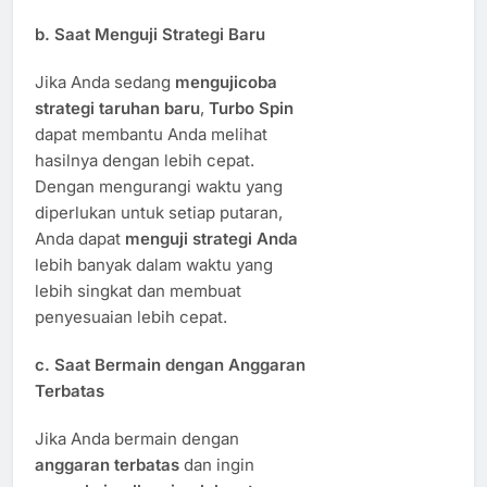
b. Saat Menguji Strategi Baru
Jika Anda sedang
mengujicoba
strategi taruhan baru
,
Turbo Spin
dapat membantu Anda melihat
hasilnya dengan lebih cepat.
Dengan mengurangi waktu yang
diperlukan untuk setiap putaran,
Anda dapat
menguji strategi Anda
lebih banyak dalam waktu yang
lebih singkat dan membuat
penyesuaian lebih cepat.
c. Saat Bermain dengan Anggaran
Terbatas
Jika Anda bermain dengan
anggaran terbatas
dan ingin