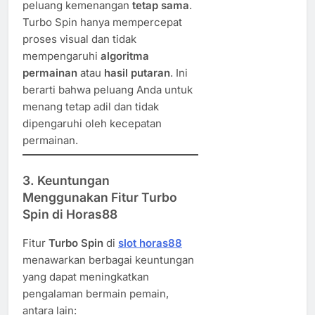
peluang kemenangan
tetap sama
.
Turbo Spin hanya mempercepat
proses visual dan tidak
mempengaruhi
algoritma
permainan
atau
hasil putaran
. Ini
berarti bahwa peluang Anda untuk
menang tetap adil dan tidak
dipengaruhi oleh kecepatan
permainan.
3.
Keuntungan
Menggunakan Fitur Turbo
Spin di Horas88
Fitur
Turbo Spin
di
slot horas88
menawarkan berbagai keuntungan
yang dapat meningkatkan
pengalaman bermain pemain,
antara lain: