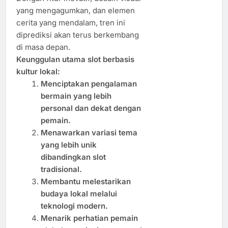
yang mengagumkan, dan elemen
cerita yang mendalam, tren ini
diprediksi akan terus berkembang
di masa depan.
Keunggulan utama slot berbasis
kultur lokal:
Menciptakan pengalaman
bermain yang lebih
personal dan dekat dengan
pemain.
Menawarkan variasi tema
yang lebih unik
dibandingkan slot
tradisional.
Membantu melestarikan
budaya lokal melalui
teknologi modern.
Menarik perhatian pemain