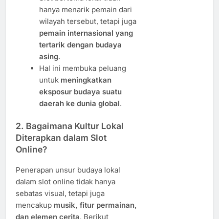
hanya menarik pemain dari
wilayah tersebut, tetapi juga
pemain internasional yang
tertarik dengan budaya
asing
.
Hal ini membuka peluang
untuk
meningkatkan
eksposur budaya suatu
daerah ke dunia global
.
2.
Bagaimana Kultur Lokal
Diterapkan dalam Slot
Online?
Penerapan unsur budaya lokal
dalam slot online tidak hanya
sebatas visual, tetapi juga
mencakup
musik, fitur permainan,
dan elemen cerita
. Berikut