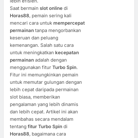
lebih efisien.
Saat bermain
slot online
di
Horas88
, pemain sering kali
mencari cara untuk
mempercepat
permainan
tanpa mengorbankan
keseruan dan peluang
kemenangan. Salah satu cara
untuk meningkatkan
kecepatan
permainan
adalah dengan
menggunakan fitur
Turbo Spin
.
Fitur ini memungkinkan pemain
untuk memutar gulungan dengan
lebih cepat daripada permainan
slot biasa, memberikan
pengalaman yang lebih dinamis
dan lebih cepat. Artikel ini akan
membahas secara mendalam
tentang
fitur Turbo Spin
di
Horas88
, bagaimana cara