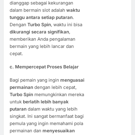
dianggap sebagai kekurangan
dalam bermain slot adalah
waktu
tunggu antara setiap putaran
.
Dengan
Turbo Spin
, waktu ini bisa
dikurangi secara signifikan
,
memberikan Anda pengalaman
bermain yang lebih lancar dan
cepat.
c. Mempercepat Proses Belajar
Bagi pemain yang ingin
menguasai
permainan
dengan lebih cepat,
Turbo Spin
memungkinkan mereka
untuk
berlatih lebih banyak
putaran
dalam waktu yang lebih
singkat. Ini sangat bermanfaat bagi
pemula yang ingin memahami pola
permainan dan
menyesuaikan