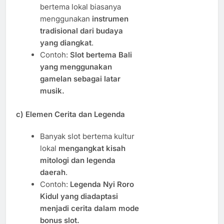
bertema lokal biasanya
menggunakan
instrumen
tradisional dari budaya
yang diangkat
.
Contoh:
Slot bertema Bali
yang menggunakan
gamelan sebagai latar
musik.
c) Elemen Cerita dan Legenda
Banyak slot bertema kultur
lokal
mengangkat kisah
mitologi dan legenda
daerah
.
Contoh:
Legenda Nyi Roro
Kidul yang diadaptasi
menjadi cerita dalam mode
bonus slot.