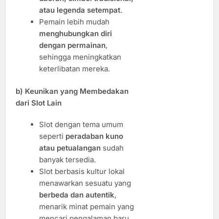
atau legenda setempat
.
Pemain lebih mudah
menghubungkan diri
dengan permainan
,
sehingga meningkatkan
keterlibatan mereka.
b) Keunikan yang Membedakan
dari Slot Lain
Slot dengan tema umum
seperti
peradaban kuno
atau petualangan
sudah
banyak tersedia.
Slot berbasis kultur lokal
menawarkan sesuatu yang
berbeda dan autentik
,
menarik minat pemain yang
mencari pengalaman baru.