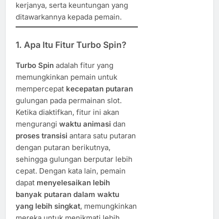
kerjanya, serta keuntungan yang
ditawarkannya kepada pemain.
1.
Apa Itu Fitur Turbo Spin?
Turbo Spin
adalah fitur yang
memungkinkan pemain untuk
mempercepat
kecepatan putaran
gulungan pada permainan slot.
Ketika diaktifkan, fitur ini akan
mengurangi
waktu animasi
dan
proses transisi
antara satu putaran
dengan putaran berikutnya,
sehingga gulungan berputar lebih
cepat. Dengan kata lain, pemain
dapat
menyelesaikan lebih
banyak putaran dalam waktu
yang lebih singkat
, memungkinkan
mereka untuk menikmati lebih