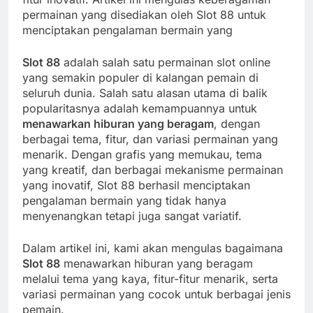
permainan yang disediakan oleh Slot 88 untuk
menciptakan pengalaman bermain yang
Slot 88
adalah salah satu permainan slot online
yang semakin populer di kalangan pemain di
seluruh dunia. Salah satu alasan utama di balik
popularitasnya adalah kemampuannya untuk
menawarkan hiburan yang beragam
, dengan
berbagai tema, fitur, dan variasi permainan yang
menarik. Dengan grafis yang memukau, tema
yang kreatif, dan berbagai mekanisme permainan
yang inovatif, Slot 88 berhasil menciptakan
pengalaman bermain yang tidak hanya
menyenangkan tetapi juga sangat variatif.
Dalam artikel ini, kami akan mengulas bagaimana
Slot 88
menawarkan hiburan yang beragam
melalui tema yang kaya, fitur-fitur menarik, serta
variasi permainan yang cocok untuk berbagai jenis
pemain.