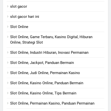
slot gacor
slot gacor hari ini
Slot Online
Slot Online, Game Terbaru, Kasino Digital, Hiburan
Online, Strategi Slot
Slot Online, Industri Hiburan, Inovasi Permainan
Slot Online, Jackpot, Panduan Bermain
Slot Online, Judi Online, Permainan Kasino
Slot Online, Kasino Online, Panduan Bermain
Slot Online, Kasino Online, Tips Bermain
Slot Online, Permainan Kasino, Panduan Permainan