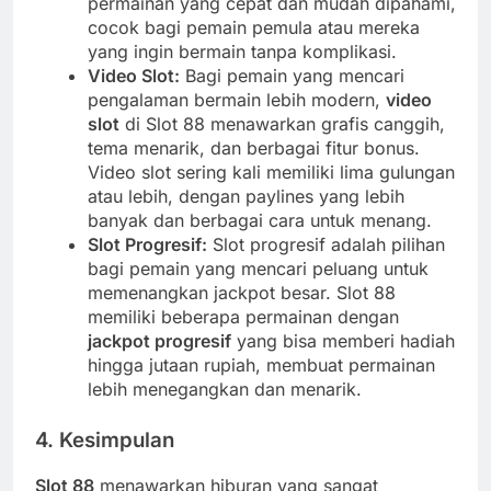
permainan yang cepat dan mudah dipahami,
cocok bagi pemain pemula atau mereka
yang ingin bermain tanpa komplikasi.
Video Slot:
Bagi pemain yang mencari
pengalaman bermain lebih modern,
video
slot
di Slot 88 menawarkan grafis canggih,
tema menarik, dan berbagai fitur bonus.
Video slot sering kali memiliki lima gulungan
atau lebih, dengan paylines yang lebih
banyak dan berbagai cara untuk menang.
Slot Progresif:
Slot progresif adalah pilihan
bagi pemain yang mencari peluang untuk
memenangkan jackpot besar. Slot 88
memiliki beberapa permainan dengan
jackpot progresif
yang bisa memberi hadiah
hingga jutaan rupiah, membuat permainan
lebih menegangkan dan menarik.
4.
Kesimpulan
Slot 88
menawarkan hiburan yang sangat