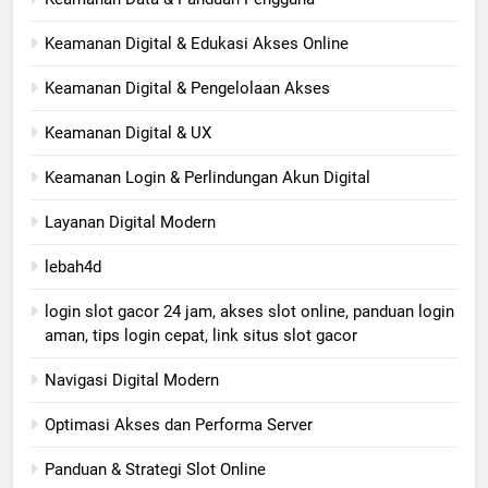
Keamanan Digital & Edukasi Akses Online
Keamanan Digital & Pengelolaan Akses
Keamanan Digital & UX
Keamanan Login & Perlindungan Akun Digital
Layanan Digital Modern
lebah4d
login slot gacor 24 jam, akses slot online, panduan login
aman, tips login cepat, link situs slot gacor
Navigasi Digital Modern
Optimasi Akses dan Performa Server
Panduan & Strategi Slot Online