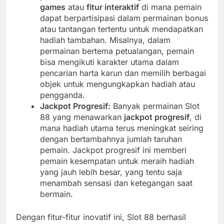
games
atau
fitur interaktif
di mana pemain
dapat berpartisipasi dalam permainan bonus
atau tantangan tertentu untuk mendapatkan
hadiah tambahan. Misalnya, dalam
permainan bertema petualangan, pemain
bisa mengikuti karakter utama dalam
pencarian harta karun dan memilih berbagai
objek untuk mengungkapkan hadiah atau
pengganda.
Jackpot Progresif:
Banyak permainan Slot
88 yang menawarkan
jackpot progresif
, di
mana hadiah utama terus meningkat seiring
dengan bertambahnya jumlah taruhan
pemain. Jackpot progresif ini memberi
pemain kesempatan untuk meraih hadiah
yang jauh lebih besar, yang tentu saja
menambah sensasi dan ketegangan saat
bermain.
Dengan fitur-fitur inovatif ini, Slot 88 berhasil