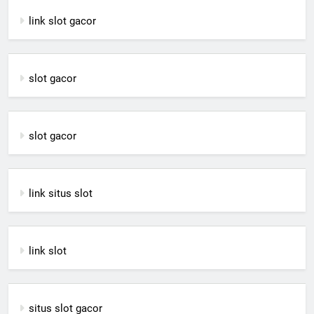
link slot gacor
slot gacor
slot gacor
link situs slot
link slot
situs slot gacor