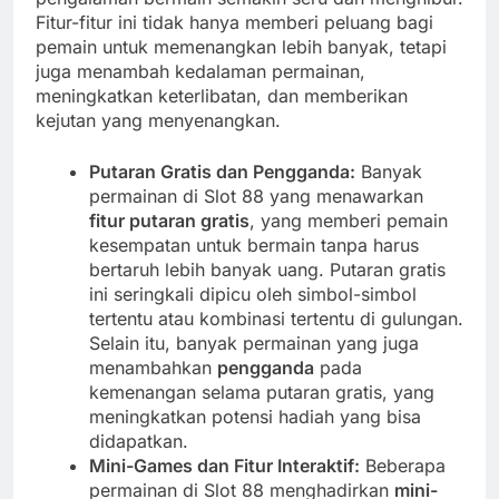
Fitur-fitur ini tidak hanya memberi peluang bagi
pemain untuk memenangkan lebih banyak, tetapi
juga menambah kedalaman permainan,
meningkatkan keterlibatan, dan memberikan
kejutan yang menyenangkan.
Putaran Gratis dan Pengganda:
Banyak
permainan di Slot 88 yang menawarkan
fitur putaran gratis
, yang memberi pemain
kesempatan untuk bermain tanpa harus
bertaruh lebih banyak uang. Putaran gratis
ini seringkali dipicu oleh simbol-simbol
tertentu atau kombinasi tertentu di gulungan.
Selain itu, banyak permainan yang juga
menambahkan
pengganda
pada
kemenangan selama putaran gratis, yang
meningkatkan potensi hadiah yang bisa
didapatkan.
Mini-Games dan Fitur Interaktif:
Beberapa
permainan di Slot 88 menghadirkan
mini-