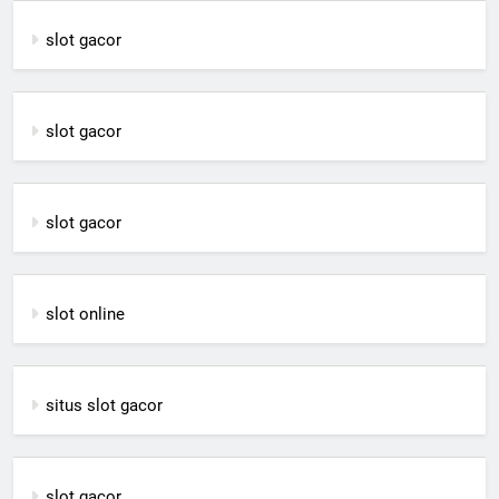
slot gacor
slot gacor
slot gacor
slot online
situs slot gacor
slot gacor