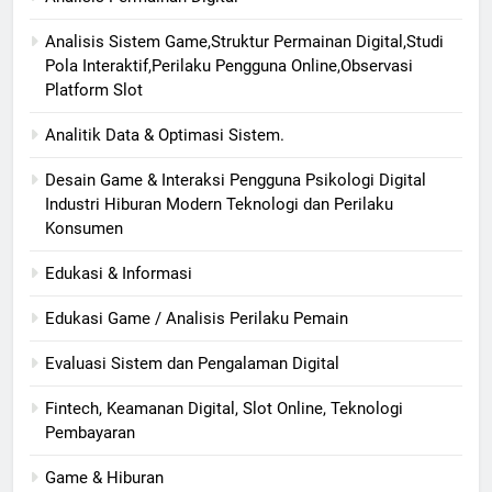
Analisis Sistem Game,Struktur Permainan Digital,Studi
Pola Interaktif,Perilaku Pengguna Online,Observasi
Platform Slot
Analitik Data & Optimasi Sistem.
Desain Game & Interaksi Pengguna Psikologi Digital
Industri Hiburan Modern Teknologi dan Perilaku
Konsumen
Edukasi & Informasi
Edukasi Game / Analisis Perilaku Pemain
Evaluasi Sistem dan Pengalaman Digital
Fintech, Keamanan Digital, Slot Online, Teknologi
Pembayaran
Game & Hiburan