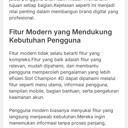
tujuan setiap bagian.Kejelasan seperti ini menjadi
nilai penting dalam membangun brand digital yang
profesional.
Fitur Modern yang Mendukung
Kebutuhan Pengguna
Fitur modern tidak selalu berarti fitur yang
kompleks.Fitur yang baik adalah fitur yang
relevan, mudah dipahami, dan membantu
pengguna memperoleh pengalaman yang lebih
efisien.Slot Champion 4D dapat dipahami melalui
fitur seperti menu utama, informasi pengguna,
tampilan mobile, bagian bantuan, serta pengaturan
keamanan akun.
Pengguna modern biasanya menyukai fitur yang
langsung menjawab kebutuhan.Mereka ingin
menemukan informasi tanpa proses panjang,