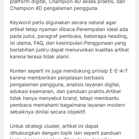
platform digital, Champion 4D akses praktis, dan
Champion 4D pengalaman pengguna.
Keyword perlu digunakan secara natural agar
artikel tetap nyaman dibaca.Penempatan ideal ada
pada judul, paragraf pembuka, beberapa heading,
isi utama, FAQ, dan kesimpulan.Penggunaan yang
berlebihan justru dapat menurunkan kualitas artikel
karena terasa tidak alami.
Konten seperti ini juga mendukung prinsip E-E-A-T
karena memberikan penjelasan berbasis
pengalaman pengguna, analisis layanan digital,
edukasi keamanan, dan panduan praktis.Artikel
tidak hanya menyebut brand, tetapi membantu
pembaca memahami bagaimana layanan modern
sebaiknya dinilai secara objektif.
Untuk strategi cluster, artikel ini dapat
dihubungkan dengan topik lain seperti panduan