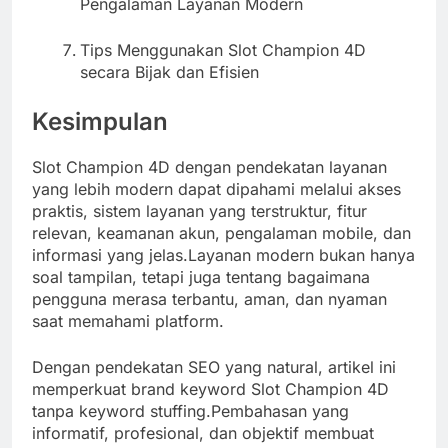
Pengalaman Layanan Modern
Tips Menggunakan Slot Champion 4D
secara Bijak dan Efisien
Kesimpulan
Slot Champion 4D dengan pendekatan layanan
yang lebih modern dapat dipahami melalui akses
praktis, sistem layanan yang terstruktur, fitur
relevan, keamanan akun, pengalaman mobile, dan
informasi yang jelas.Layanan modern bukan hanya
soal tampilan, tetapi juga tentang bagaimana
pengguna merasa terbantu, aman, dan nyaman
saat memahami platform.
Dengan pendekatan SEO yang natural, artikel ini
memperkuat brand keyword Slot Champion 4D
tanpa keyword stuffing.Pembahasan yang
informatif, profesional, dan objektif membuat