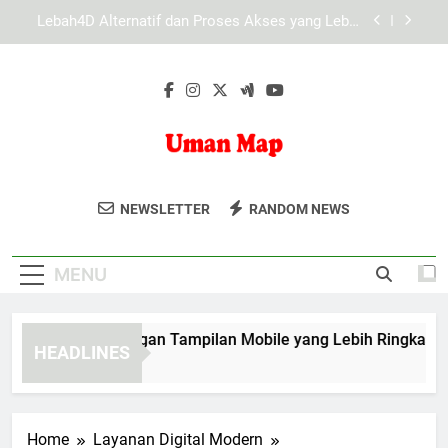
Skip
Cara Menghindari Link Palsu Saat Mencari Slot
to
Lebah4D agar Akses Lebih Aman dan Terkontrol
content
LAE138 Login: Tips Menghindari Halaman Akses
Palsu agar Akun Tetap Aman
Slot Lebah4D dengan Tampilan Mobile yang Lebih
Ringkas dan Responsif
Lebah4D Alternatif dan Proses Akses yang Lebih
Terstruktur
Uman Map
Dapatkan Informasi Lokasi Dan
Cara Menghindari Link Palsu Saat Mencari Slot
NEWSLETTER
RANDOM NEWS
Lebah4D agar Akses Lebih Aman dan Terkontrol
Navigasi Lengkap Dengan Uman Map.
LAE138 Login: Tips Menghindari Halaman Akses
Alat Bantu Yang Praktis Untuk
Palsu agar Akun Tetap Aman
MENU
Perjalanan Anda.
ot Lebah4D dengan Tampilan Mobile yang Lebih Ringkas dan R
HEADLINES
onths Ago
Home
Layanan Digital Modern