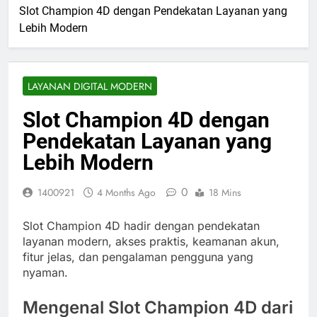
Slot Champion 4D dengan Pendekatan Layanan yang
Lebih Modern
LAYANAN DIGITAL MODERN
Slot Champion 4D dengan
Pendekatan Layanan yang
Lebih Modern
0
1400921
4 Months Ago
18 Mins
Slot Champion 4D hadir dengan pendekatan
layanan modern, akses praktis, keamanan akun,
fitur jelas, dan pengalaman pengguna yang
nyaman.
Mengenal Slot Champion 4D dari