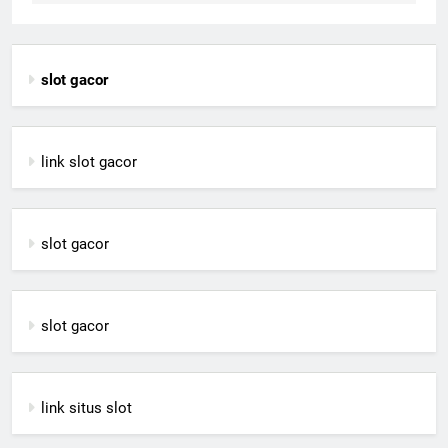
slot gacor
link slot gacor
slot gacor
slot gacor
link situs slot