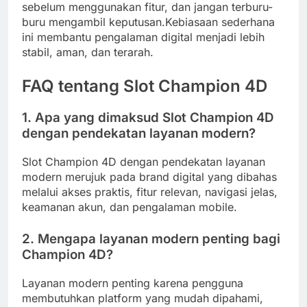
sebelum menggunakan fitur, dan jangan terburu-
buru mengambil keputusan.Kebiasaan sederhana
ini membantu pengalaman digital menjadi lebih
stabil, aman, dan terarah.
FAQ tentang Slot Champion 4D
1. Apa yang dimaksud Slot Champion 4D
dengan pendekatan layanan modern?
Slot Champion 4D dengan pendekatan layanan
modern merujuk pada brand digital yang dibahas
melalui akses praktis, fitur relevan, navigasi jelas,
keamanan akun, dan pengalaman mobile.
2. Mengapa layanan modern penting bagi
Champion 4D?
Layanan modern penting karena pengguna
membutuhkan platform yang mudah dipahami,