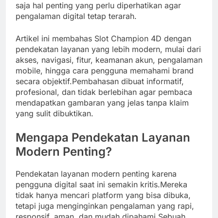
saja hal penting yang perlu diperhatikan agar
pengalaman digital tetap terarah.
Artikel ini membahas Slot Champion 4D dengan
pendekatan layanan yang lebih modern, mulai dari
akses, navigasi, fitur, keamanan akun, pengalaman
mobile, hingga cara pengguna memahami brand
secara objektif.Pembahasan dibuat informatif,
profesional, dan tidak berlebihan agar pembaca
mendapatkan gambaran yang jelas tanpa klaim
yang sulit dibuktikan.
Mengapa Pendekatan Layanan
Modern Penting?
Pendekatan layanan modern penting karena
pengguna digital saat ini semakin kritis.Mereka
tidak hanya mencari platform yang bisa dibuka,
tetapi juga menginginkan pengalaman yang rapi,
responsif, aman, dan mudah dipahami.Sebuah