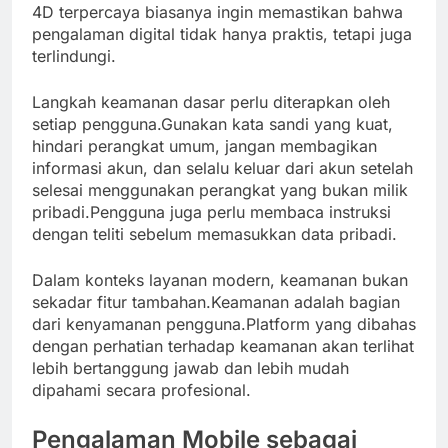
4D terpercaya biasanya ingin memastikan bahwa
pengalaman digital tidak hanya praktis, tetapi juga
terlindungi.
Langkah keamanan dasar perlu diterapkan oleh
setiap pengguna.Gunakan kata sandi yang kuat,
hindari perangkat umum, jangan membagikan
informasi akun, dan selalu keluar dari akun setelah
selesai menggunakan perangkat yang bukan milik
pribadi.Pengguna juga perlu membaca instruksi
dengan teliti sebelum memasukkan data pribadi.
Dalam konteks layanan modern, keamanan bukan
sekadar fitur tambahan.Keamanan adalah bagian
dari kenyamanan pengguna.Platform yang dibahas
dengan perhatian terhadap keamanan akan terlihat
lebih bertanggung jawab dan lebih mudah
dipahami secara profesional.
Pengalaman Mobile sebagai