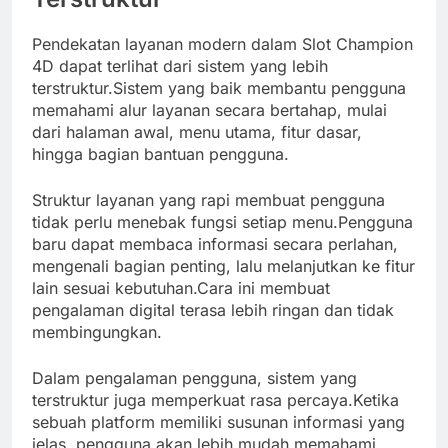
Pendekatan layanan modern dalam Slot Champion
4D dapat terlihat dari sistem yang lebih
terstruktur.Sistem yang baik membantu pengguna
memahami alur layanan secara bertahap, mulai
dari halaman awal, menu utama, fitur dasar,
hingga bagian bantuan pengguna.
Struktur layanan yang rapi membuat pengguna
tidak perlu menebak fungsi setiap menu.Pengguna
baru dapat membaca informasi secara perlahan,
mengenali bagian penting, lalu melanjutkan ke fitur
lain sesuai kebutuhan.Cara ini membuat
pengalaman digital terasa lebih ringan dan tidak
membingungkan.
Dalam pengalaman pengguna, sistem yang
terstruktur juga memperkuat rasa percaya.Ketika
sebuah platform memiliki susunan informasi yang
jelas, pengguna akan lebih mudah memahami