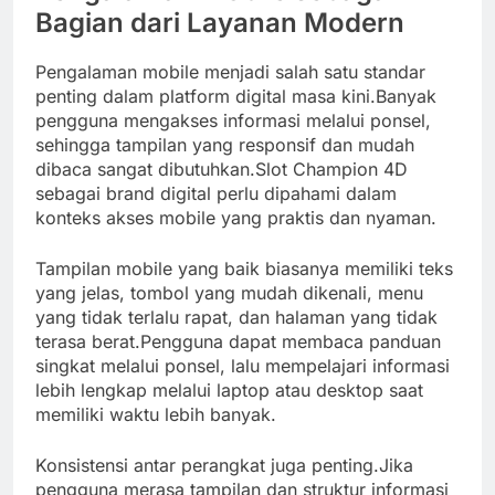
Bagian dari Layanan Modern
Pengalaman mobile menjadi salah satu standar
penting dalam platform digital masa kini.Banyak
pengguna mengakses informasi melalui ponsel,
sehingga tampilan yang responsif dan mudah
dibaca sangat dibutuhkan.Slot Champion 4D
sebagai brand digital perlu dipahami dalam
konteks akses mobile yang praktis dan nyaman.
Tampilan mobile yang baik biasanya memiliki teks
yang jelas, tombol yang mudah dikenali, menu
yang tidak terlalu rapat, dan halaman yang tidak
terasa berat.Pengguna dapat membaca panduan
singkat melalui ponsel, lalu mempelajari informasi
lebih lengkap melalui laptop atau desktop saat
memiliki waktu lebih banyak.
Konsistensi antar perangkat juga penting.Jika
pengguna merasa tampilan dan struktur informasi