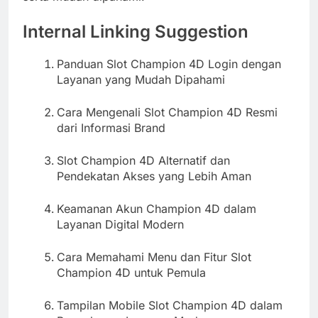
Internal Linking Suggestion
Panduan Slot Champion 4D Login dengan
Layanan yang Mudah Dipahami
Cara Mengenali Slot Champion 4D Resmi
dari Informasi Brand
Slot Champion 4D Alternatif dan
Pendekatan Akses yang Lebih Aman
Keamanan Akun Champion 4D dalam
Layanan Digital Modern
Cara Memahami Menu dan Fitur Slot
Champion 4D untuk Pemula
Tampilan Mobile Slot Champion 4D dalam