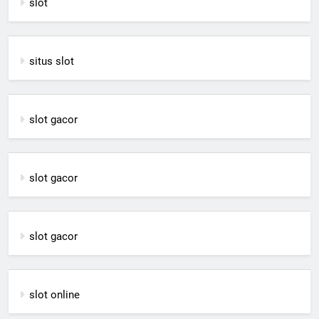
slot
situs slot
slot gacor
slot gacor
slot gacor
slot online