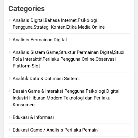
Categories
Analisis Digital,Bahasa Internet,Psikologi
Pengguna,Strategi Konten,Etika Media Online
Analisis Permainan Digital
Analisis Sistem Game,Struktur Permainan Digital,Studi
Pola Interaktif,Perilaku Pengguna Online,Observasi
Platform Slot
Analitik Data & Optimasi Sistem.
Desain Game & Interaksi Pengguna Psikologi Digital
Industri Hiburan Modern Teknologi dan Perilaku
Konsumen
Edukasi & Informasi
Edukasi Game / Analisis Perilaku Pemain