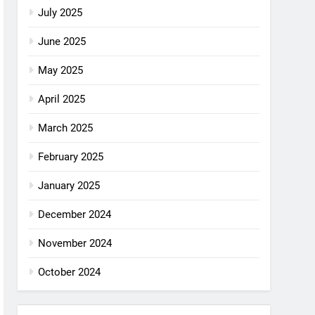
July 2025
June 2025
May 2025
April 2025
March 2025
February 2025
January 2025
December 2024
November 2024
October 2024