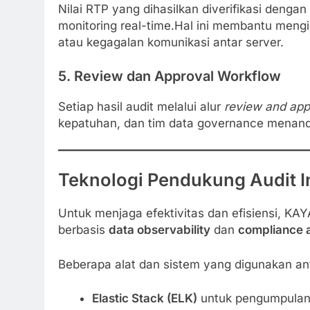
Nilai RTP yang dihasilkan diverifikasi dengan 
monitoring real-time.Hal ini membantu mengid
atau kegagalan komunikasi antar server.
5.
Review dan Approval Workflow
Setiap hasil audit melalui alur
review and app
kepatuhan, dan tim data governance menandat
Teknologi Pendukung Audit I
Untuk menjaga efektivitas dan efisiensi, KA
berbasis
data observability
dan
compliance 
Beberapa alat dan sistem yang digunakan ant
Elastic Stack (ELK)
untuk pengumpulan d