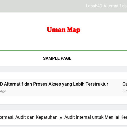
Lebah4D Alternatif da
Cara Menghindari Link Palsu Saat Mencari Slot Lebah4D
LAE138 Login: Tips Menghindari Halam
an Map
Slot Lebah4D dengan Tampilan Mob
Informasi Lokasi Dan Navigasi Lengkap Dengan Uman Map. Alat
Lebah4D Alternatif da
SAMPLE PAGE
Cara Menghindari Link Palsu Saat Mencari Slot Lebah4D
LAE138 Login: Tips Menghindari Halam
dan Proses Akses yang Lebih Terstruktur
Cara Menghinda
3 Months Ago
formasi, Audit dan Kepatuhan
Audit Internal untuk Menilai 