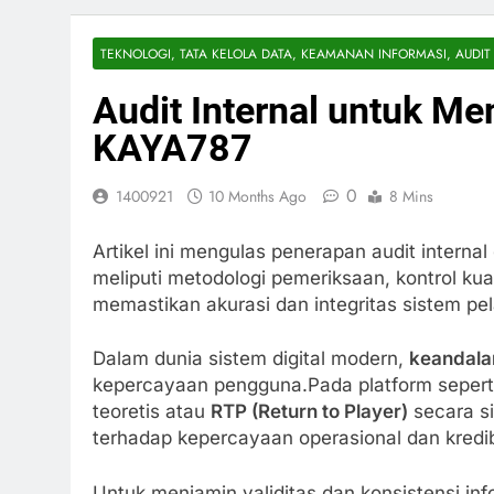
TEKNOLOGI, TATA KELOLA DATA, KEAMANAN INFORMASI, AUDI
Audit Internal untuk Me
KAYA787
0
1400921
10 Months Ago
8 Mins
Artikel ini mengulas penerapan audit intern
meliputi metodologi pemeriksaan, kontrol kua
memastikan akurasi dan integritas sistem pe
Dalam dunia sistem digital modern,
keandala
kepercayaan pengguna.Pada platform seper
teoretis atau
RTP (Return to Player)
secara si
terhadap kepercayaan operasional dan kredibi
Untuk menjamin validitas dan konsistensi i