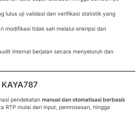
lulus uji validasi dan verifikasi statistik yang
ri modifikasi tidak sah melalui enkripsi dan
udit internal berjalan secara menyeluruh dan
i KAYA787
nasi pendekatan
manual dan otomatisasi berbasis
ta RTP mulai dari input, pemrosesan, hingga