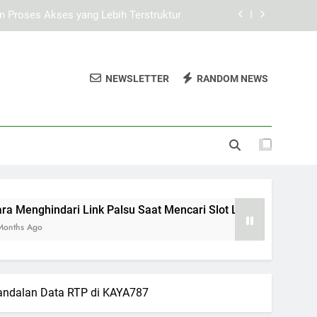
n Proses Akses yang Lebih Terstruktur
 agar Akses Lebih Aman dan Terkontrol
an Akses Palsu agar Akun Tetap Aman
NEWSLETTER
RANDOM NEWS
ile yang Lebih Ringkas dan Responsif
 Bantu Yang Praktis Untuk Perjalanan Anda.
n Proses Akses yang Lebih Terstruktur
 agar Akses Lebih Aman dan Terkontrol
an Akses Palsu agar Akun Tetap Aman
ri Link Palsu Saat Mencari Slot Lebah4D agar Akses Lebih A
Keandalan Data RTP di KAYA787