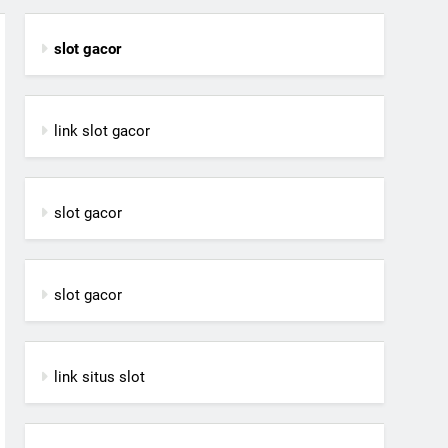
slot gacor
link slot gacor
slot gacor
slot gacor
link situs slot