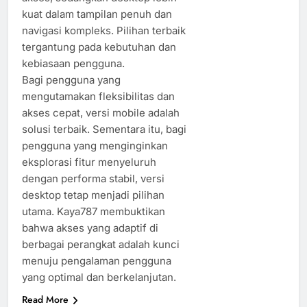
kuat dalam tampilan penuh dan
navigasi kompleks. Pilihan terbaik
tergantung pada kebutuhan dan
kebiasaan pengguna.
Bagi pengguna yang
mengutamakan fleksibilitas dan
akses cepat, versi mobile adalah
solusi terbaik. Sementara itu, bagi
pengguna yang menginginkan
eksplorasi fitur menyeluruh
dengan performa stabil, versi
desktop tetap menjadi pilihan
utama. Kaya787 membuktikan
bahwa akses yang adaptif di
berbagai perangkat adalah kunci
menuju pengalaman pengguna
yang optimal dan berkelanjutan.
Read More