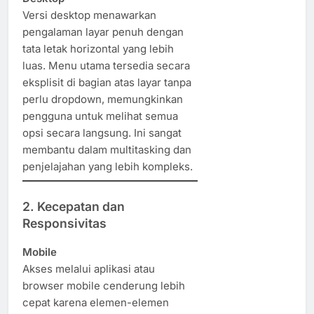
Versi desktop menawarkan
pengalaman layar penuh dengan
tata letak horizontal yang lebih
luas. Menu utama tersedia secara
eksplisit di bagian atas layar tanpa
perlu dropdown, memungkinkan
pengguna untuk melihat semua
opsi secara langsung. Ini sangat
membantu dalam multitasking dan
penjelajahan yang lebih kompleks.
2. Kecepatan dan
Responsivitas
Mobile
Akses melalui aplikasi atau
browser mobile cenderung lebih
cepat karena elemen-elemen