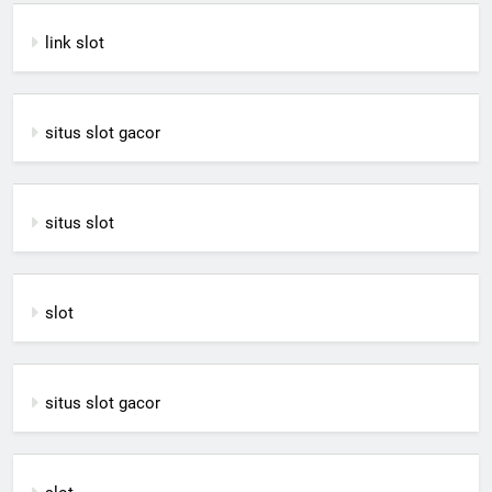
link slot
situs slot gacor
situs slot
slot
situs slot gacor