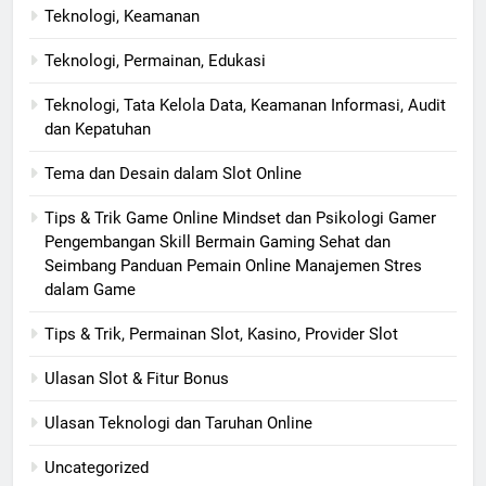
Teknologi, Keamanan
Teknologi, Permainan, Edukasi
Teknologi, Tata Kelola Data, Keamanan Informasi, Audit
dan Kepatuhan
Tema dan Desain dalam Slot Online
Tips & Trik Game Online Mindset dan Psikologi Gamer
Pengembangan Skill Bermain Gaming Sehat dan
Seimbang Panduan Pemain Online Manajemen Stres
dalam Game
Tips & Trik, Permainan Slot, Kasino, Provider Slot
Ulasan Slot & Fitur Bonus
Ulasan Teknologi dan Taruhan Online
Uncategorized