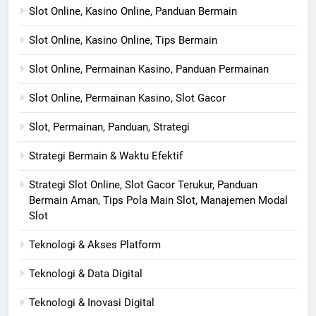
Slot Online, Kasino Online, Panduan Bermain
Slot Online, Kasino Online, Tips Bermain
Slot Online, Permainan Kasino, Panduan Permainan
Slot Online, Permainan Kasino, Slot Gacor
Slot, Permainan, Panduan, Strategi
Strategi Bermain & Waktu Efektif
Strategi Slot Online, Slot Gacor Terukur, Panduan
Bermain Aman, Tips Pola Main Slot, Manajemen Modal
Slot
Teknologi & Akses Platform
Teknologi & Data Digital
Teknologi & Inovasi Digital