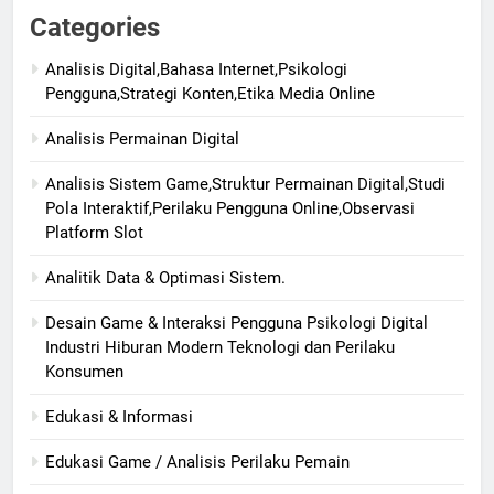
Categories
Analisis Digital,Bahasa Internet,Psikologi
Pengguna,Strategi Konten,Etika Media Online
Analisis Permainan Digital
Analisis Sistem Game,Struktur Permainan Digital,Studi
Pola Interaktif,Perilaku Pengguna Online,Observasi
Platform Slot
Analitik Data & Optimasi Sistem.
Desain Game & Interaksi Pengguna Psikologi Digital
Industri Hiburan Modern Teknologi dan Perilaku
Konsumen
Edukasi & Informasi
Edukasi Game / Analisis Perilaku Pemain