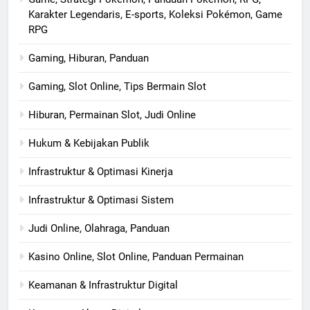
Karakter Legendaris, E-sports, Koleksi Pokémon, Game
RPG
Gaming, Hiburan, Panduan
Gaming, Slot Online, Tips Bermain Slot
Hiburan, Permainan Slot, Judi Online
Hukum & Kebijakan Publik
Infrastruktur & Optimasi Kinerja
Infrastruktur & Optimasi Sistem
Judi Online, Olahraga, Panduan
Kasino Online, Slot Online, Panduan Permainan
Keamanan & Infrastruktur Digital