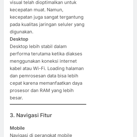
visual telah dioptimalkan untuk
kecepatan muat. Namun,
kecepatan juga sangat tergantung
pada kualitas jaringan seluler yang
digunakan.
Desktop
Desktop lebih stabil dalam
performa terutama ketika diakses
menggunakan koneksi internet
kabel atau Wi-Fi. Loading halaman
dan pemrosesan data bisa lebih
cepat karena memanfaatkan daya
prosesor dan RAM yang lebih
besar.
3. Navigasi Fitur
Mobile
Navigasi di perangkat mobile