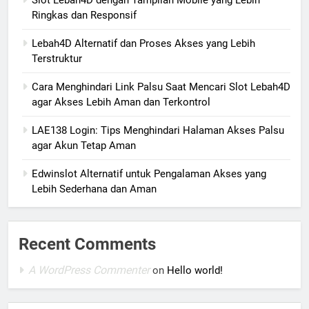
Ringkas dan Responsif
Lebah4D Alternatif dan Proses Akses yang Lebih
Terstruktur
Cara Menghindari Link Palsu Saat Mencari Slot Lebah4D
agar Akses Lebih Aman dan Terkontrol
LAE138 Login: Tips Menghindari Halaman Akses Palsu
agar Akun Tetap Aman
Edwinslot Alternatif untuk Pengalaman Akses yang
Lebih Sederhana dan Aman
Recent Comments
A WordPress Commenter
on
Hello world!