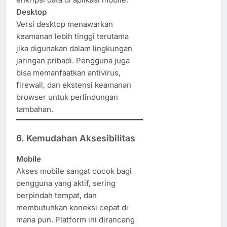
Desktop
Versi desktop menawarkan
keamanan lebih tinggi terutama
jika digunakan dalam lingkungan
jaringan pribadi. Pengguna juga
bisa memanfaatkan antivirus,
firewall, dan ekstensi keamanan
browser untuk perlindungan
tambahan.
6. Kemudahan Aksesibilitas
Mobile
Akses mobile sangat cocok bagi
pengguna yang aktif, sering
berpindah tempat, dan
membutuhkan koneksi cepat di
mana pun. Platform ini dirancang