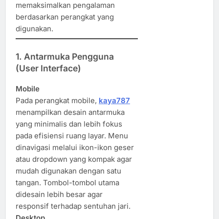
memaksimalkan pengalaman
berdasarkan perangkat yang
digunakan.
1. Antarmuka Pengguna
(User Interface)
Mobile
Pada perangkat mobile,
kaya787
menampilkan desain antarmuka
yang minimalis dan lebih fokus
pada efisiensi ruang layar. Menu
dinavigasi melalui ikon-ikon geser
atau dropdown yang kompak agar
mudah digunakan dengan satu
tangan. Tombol-tombol utama
didesain lebih besar agar
responsif terhadap sentuhan jari.
Desktop