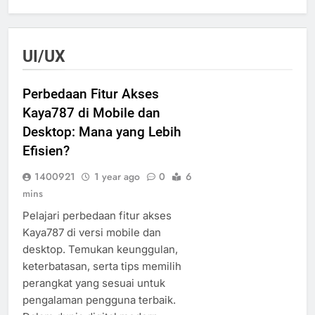
UI/UX
Perbedaan Fitur Akses
Kaya787 di Mobile dan
Desktop: Mana yang Lebih
Efisien?
1400921
1 year ago
0
6
mins
Pelajari perbedaan fitur akses
Kaya787 di versi mobile dan
desktop. Temukan keunggulan,
keterbatasan, serta tips memilih
perangkat yang sesuai untuk
pengalaman pengguna terbaik.