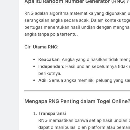
Apa Itu Random Number Generator (RNG)?
RNG adalah algoritma matematika yang digunakan 
serangkaian angka secara acak. Dalam konteks tog
bertugas menentukan hasil undian dengan menghas
angka tanpa pola tertentu.
Ciri Utama RNG
:
Keacakan
: Angka yang dihasilkan tidak meng
Independen
: Hasil undian sebelumnya tidak
berikutnya.
Adil
: Semua angka memiliki peluang yang sa
Mengapa RNG Penting dalam Togel Online
Transparansi
RNG memastikan bahwa setiap hasil undian be
dapat dimanipulasi oleh platform atau pemai