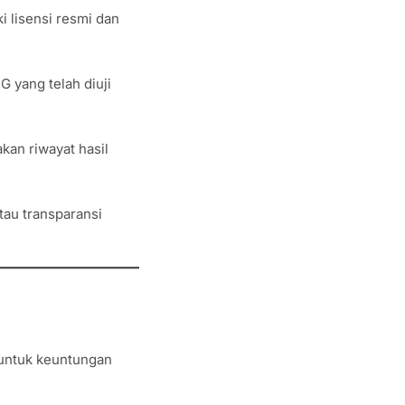
i lisensi resmi dan
 yang telah diuji
kan riwayat hasil
atau transparansi
 untuk keuntungan