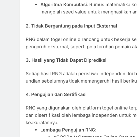
Algoritma Komputasi
: Rumus matematika k
mengolah seed value untuk menghasilkan an
2. Tidak Bergantung pada Input Eksternal
RNG dalam togel online dirancang untuk bekerja se
pengaruh eksternal, seperti pola taruhan pemain ata
3. Hasil yang Tidak Dapat Diprediksi
Setiap hasil RNG adalah peristiwa independen. Ini b
undian sebelumnya tidak memengaruhi hasil beriku
4. Pengujian dan Sertifikasi
RNG yang digunakan oleh platform togel online terp
dan disertifikasi oleh lembaga independen untuk 
keakuratannya.
Lembaga Pengujian RNG
: