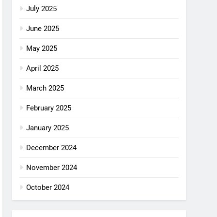
July 2025
June 2025
May 2025
April 2025
March 2025
February 2025
January 2025
December 2024
November 2024
October 2024