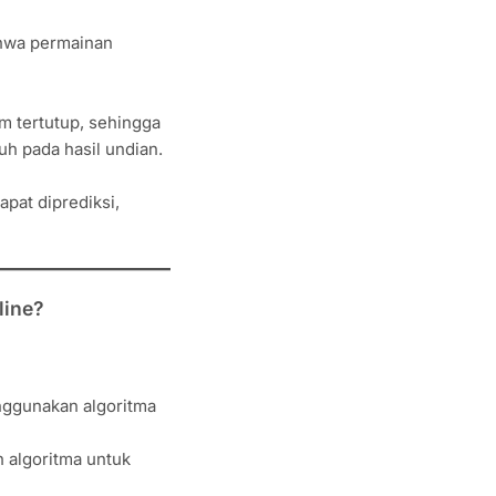
hwa permainan
m tertutup, sehingga
h pada hasil undian.
pat diprediksi,
line?
ggunakan algoritma
h algoritma untuk