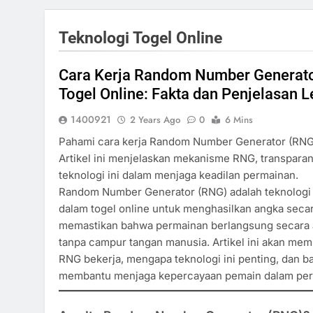
Teknologi Togel Online
Cara Kerja Random Number Generat
Togel Online: Fakta dan Penjelasan 
1400921
2 Years Ago
0
6 Mins
Pahami cara kerja Random Number Generator (RNG)
Artikel ini menjelaskan mekanisme RNG, transparan
teknologi ini dalam menjaga keadilan permainan.
Random Number Generator (RNG) adalah teknologi 
dalam togel online untuk menghasilkan angka secar
memastikan bahwa permainan berlangsung secara a
tanpa campur tangan manusia. Artikel ini akan me
RNG bekerja, mengapa teknologi ini penting, dan b
membantu menjaga kepercayaan pemain dalam pe