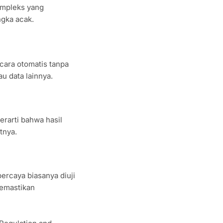
ompleks yang
gka acak.
cara otomatis tanpa
u data lainnya.
erarti bahwa hasil
tnya.
ercaya biasanya diuji
memastikan