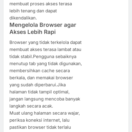
membuat proses akses terasa
lebih tenang dan dapat
dikendalikan.
Mengelola Browser agar
Akses Lebih Rapi
Browser yang tidak terkelola dapat
membuat akses terasa lambat atau
tidak stabil.Pengguna sebaiknya
menutup tab yang tidak digunakan,
membersihkan cache secara
berkala, dan memakai browser
yang sudah diperbarui.Jika
halaman tidak tampil optimal,
jangan langsung mencoba banyak
langkah secara acak.
Muat ulang halaman secara wajar,
periksa koneksi internet, lalu
pastikan browser tidak terlalu