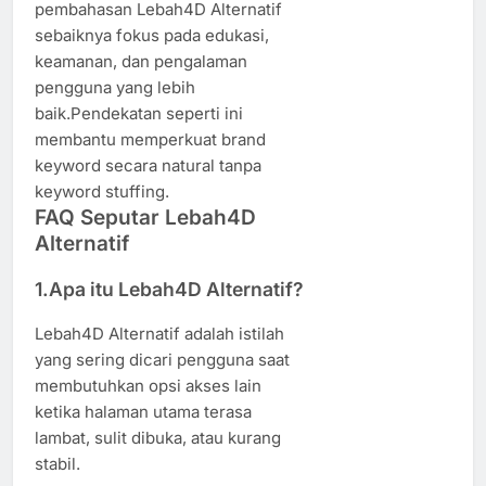
pembahasan Lebah4D Alternatif
sebaiknya fokus pada edukasi,
keamanan, dan pengalaman
pengguna yang lebih
baik.Pendekatan seperti ini
membantu memperkuat brand
keyword secara natural tanpa
keyword stuffing.
FAQ Seputar Lebah4D
Alternatif
1.Apa itu Lebah4D Alternatif?
Lebah4D Alternatif adalah istilah
yang sering dicari pengguna saat
membutuhkan opsi akses lain
ketika halaman utama terasa
lambat, sulit dibuka, atau kurang
stabil.