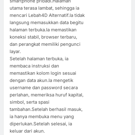
smartphone pribadi.Halaman
utama terasa lambat, sehingga ia
mencari Lebah4D Alternatif.Ia tidak
langsung memasukkan data begitu
halaman terbuka.Ia memastikan
koneksi stabil, browser terbaru,
dan perangkat memiliki pengunci
layar.
Setelah halaman terbuka, ia
membaca instruksi dan
memastikan kolom login sesuai
dengan data akun.Ia mengetik
username dan password secara
perlahan, memeriksa huruf kapital,
simbol, serta spasi
tambahan.Setelah berhasil masuk,
ia hanya membuka menu yang
diperlukan.Setelah selesai, ia
keluar dari akun.