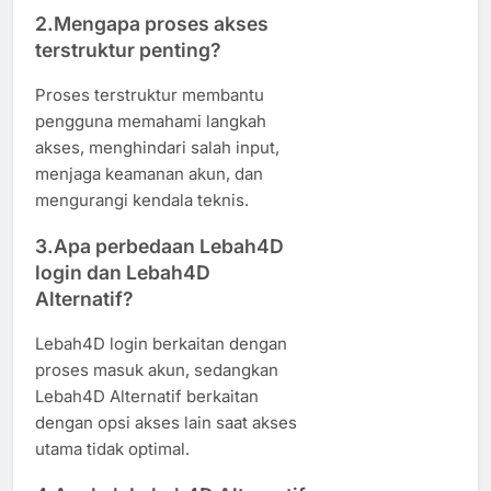
2.Mengapa proses akses
terstruktur penting?
Proses terstruktur membantu
pengguna memahami langkah
akses, menghindari salah input,
menjaga keamanan akun, dan
mengurangi kendala teknis.
3.Apa perbedaan Lebah4D
login dan Lebah4D
Alternatif?
Lebah4D login berkaitan dengan
proses masuk akun, sedangkan
Lebah4D Alternatif berkaitan
dengan opsi akses lain saat akses
utama tidak optimal.