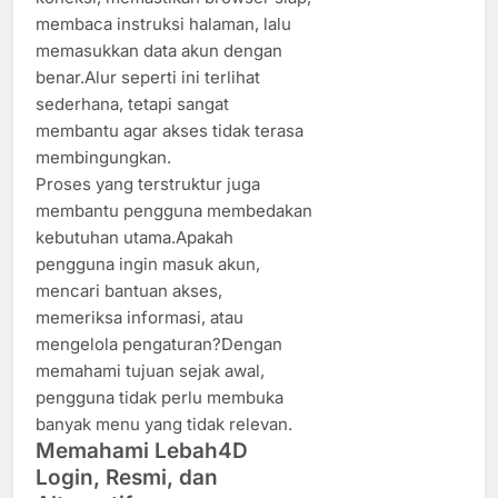
membaca instruksi halaman, lalu
memasukkan data akun dengan
benar.Alur seperti ini terlihat
sederhana, tetapi sangat
membantu agar akses tidak terasa
membingungkan.
Proses yang terstruktur juga
membantu pengguna membedakan
kebutuhan utama.Apakah
pengguna ingin masuk akun,
mencari bantuan akses,
memeriksa informasi, atau
mengelola pengaturan?Dengan
memahami tujuan sejak awal,
pengguna tidak perlu membuka
banyak menu yang tidak relevan.
Memahami Lebah4D
Login, Resmi, dan