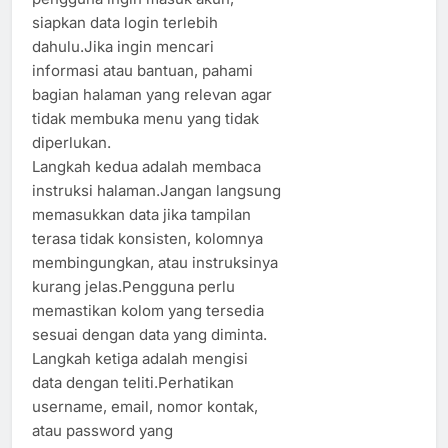
siapkan data login terlebih
dahulu.Jika ingin mencari
informasi atau bantuan, pahami
bagian halaman yang relevan agar
tidak membuka menu yang tidak
diperlukan.
Langkah kedua adalah membaca
instruksi halaman.Jangan langsung
memasukkan data jika tampilan
terasa tidak konsisten, kolomnya
membingungkan, atau instruksinya
kurang jelas.Pengguna perlu
memastikan kolom yang tersedia
sesuai dengan data yang diminta.
Langkah ketiga adalah mengisi
data dengan teliti.Perhatikan
username, email, nomor kontak,
atau password yang