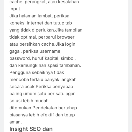
cache, perangkat, atau kesalahan
input.
Jika halaman lambat, periksa
koneksi internet dan tutup tab
yang tidak diperlukan.Jika tampilan
tidak optimal, perbarui browser
atau bersihkan cache.Jika login
gagal, periksa username,
password, huruf kapital, simbol,
dan kemungkinan spasi tambahan.
Pengguna sebaiknya tidak
mencoba terlalu banyak langkah
secara acak.Periksa penyebab
paling umum satu per satu agar
solusi lebih mudah
ditemukan.Pendekatan bertahap
biasanya lebih efektif dan tetap
aman.
Insight SEO dan