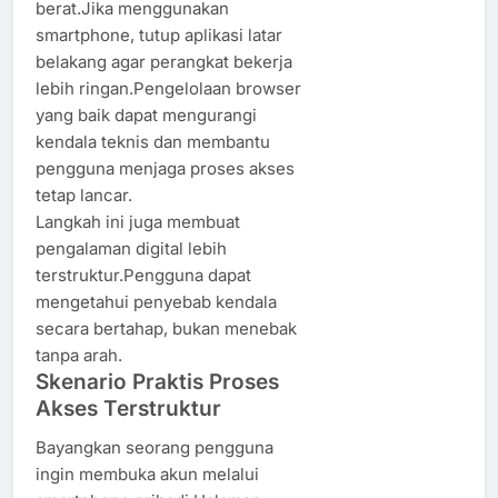
berat.Jika menggunakan
smartphone, tutup aplikasi latar
belakang agar perangkat bekerja
lebih ringan.Pengelolaan browser
yang baik dapat mengurangi
kendala teknis dan membantu
pengguna menjaga proses akses
tetap lancar.
Langkah ini juga membuat
pengalaman digital lebih
terstruktur.Pengguna dapat
mengetahui penyebab kendala
secara bertahap, bukan menebak
tanpa arah.
Skenario Praktis Proses
Akses Terstruktur
Bayangkan seorang pengguna
ingin membuka akun melalui