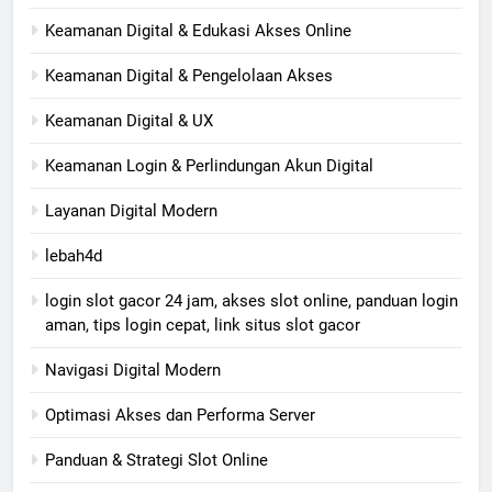
Keamanan Digital & Edukasi Akses Online
Keamanan Digital & Pengelolaan Akses
Keamanan Digital & UX
Keamanan Login & Perlindungan Akun Digital
Layanan Digital Modern
lebah4d
login slot gacor 24 jam, akses slot online, panduan login
aman, tips login cepat, link situs slot gacor
Navigasi Digital Modern
Optimasi Akses dan Performa Server
Panduan & Strategi Slot Online