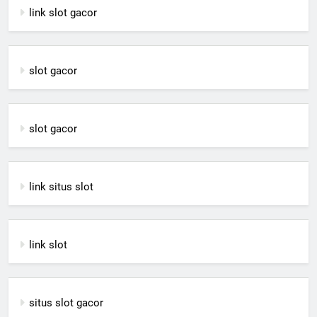
link slot gacor
slot gacor
slot gacor
link situs slot
link slot
situs slot gacor