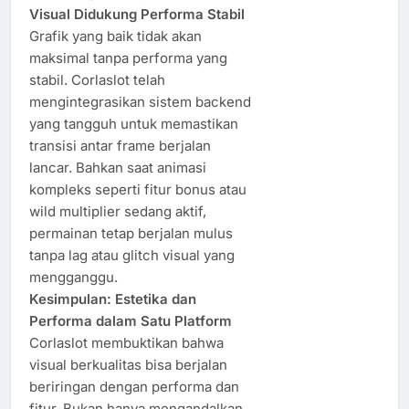
Visual Didukung Performa Stabil
Grafik yang baik tidak akan
maksimal tanpa performa yang
stabil. Corlaslot telah
mengintegrasikan sistem backend
yang tangguh untuk memastikan
transisi antar frame berjalan
lancar. Bahkan saat animasi
kompleks seperti fitur bonus atau
wild multiplier sedang aktif,
permainan tetap berjalan mulus
tanpa lag atau glitch visual yang
mengganggu.
Kesimpulan: Estetika dan
Performa dalam Satu Platform
Corlaslot membuktikan bahwa
visual berkualitas bisa berjalan
beriringan dengan performa dan
fitur. Bukan hanya mengandalkan