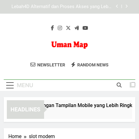
Skip
Cara Menghindari Link Palsu Saat Mencari Slot
to
Lebah4D agar Akses Lebih Aman dan Terkontrol
content
LAE138 Login: Tips Menghindari Halaman Akses
Palsu agar Akun Tetap Aman
Slot Lebah4D dengan Tampilan Mobile yang Lebih
Ringkas dan Responsif
Lebah4D Alternatif dan Proses Akses yang Lebih
Terstruktur
Uman Map
Dapatkan Informasi Lokasi Dan
Cara Menghindari Link Palsu Saat Mencari Slot
NEWSLETTER
RANDOM NEWS
Lebah4D agar Akses Lebih Aman dan Terkontrol
Navigasi Lengkap Dengan Uman Map.
LAE138 Login: Tips Menghindari Halaman Akses
Alat Bantu Yang Praktis Untuk
Palsu agar Akun Tetap Aman
MENU
Perjalanan Anda.
Slot Lebah4D dengan Tampilan Mobile yang Lebih Ringkas dan
HEADLINES
3 Months Ago
Home
slot modern