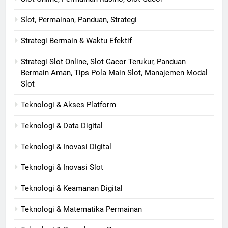
Slot, Permainan, Panduan, Strategi
Strategi Bermain & Waktu Efektif
Strategi Slot Online, Slot Gacor Terukur, Panduan
Bermain Aman, Tips Pola Main Slot, Manajemen Modal
Slot
Teknologi & Akses Platform
Teknologi & Data Digital
Teknologi & Inovasi Digital
Teknologi & Inovasi Slot
Teknologi & Keamanan Digital
Teknologi & Matematika Permainan