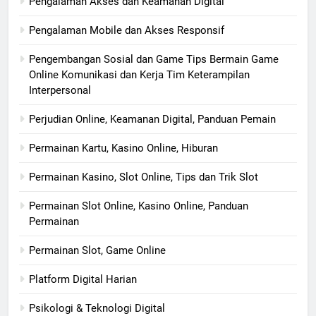
Pengalaman Akses dan Keamanan Digital
Pengalaman Mobile dan Akses Responsif
Pengembangan Sosial dan Game Tips Bermain Game
Online Komunikasi dan Kerja Tim Keterampilan
Interpersonal
Perjudian Online, Keamanan Digital, Panduan Pemain
Permainan Kartu, Kasino Online, Hiburan
Permainan Kasino, Slot Online, Tips dan Trik Slot
Permainan Slot Online, Kasino Online, Panduan
Permainan
Permainan Slot, Game Online
Platform Digital Harian
Psikologi & Teknologi Digital