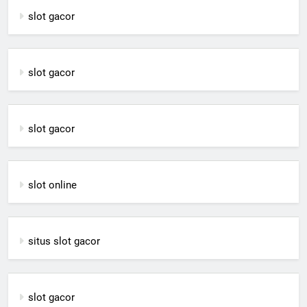
slot gacor
slot gacor
slot gacor
slot online
situs slot gacor
slot gacor