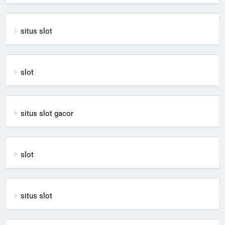
situs slot
slot
situs slot gacor
slot
situs slot