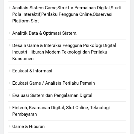
Analisis Sistem Game,Struktur Permainan Digital,Studi
Pola Interaktif,Perilaku Pengguna Online,Observasi
Platform Slot
Analitik Data & Optimasi Sistem.
Desain Game & Interaksi Pengguna Psikologi Digital
Industri Hiburan Modern Teknologi dan Perilaku
Konsumen
Edukasi & Informasi
Edukasi Game / Analisis Perilaku Pemain
Evaluasi Sistem dan Pengalaman Digital
Fintech, Keamanan Digital, Slot Online, Teknologi
Pembayaran
Game & Hiburan