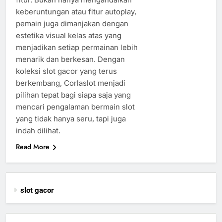
keberuntungan atau fitur autoplay,
pemain juga dimanjakan dengan
estetika visual kelas atas yang
menjadikan setiap permainan lebih
menarik dan berkesan. Dengan
koleksi slot gacor yang terus
berkembang, Corlaslot menjadi
pilihan tepat bagi siapa saja yang
mencari pengalaman bermain slot
yang tidak hanya seru, tapi juga
indah dilihat.
Read More
slot gacor