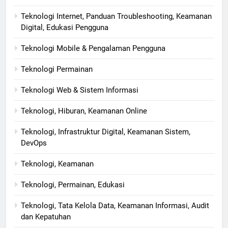
Teknologi Internet, Panduan Troubleshooting, Keamanan
Digital, Edukasi Pengguna
Teknologi Mobile & Pengalaman Pengguna
Teknologi Permainan
Teknologi Web & Sistem Informasi
Teknologi, Hiburan, Keamanan Online
Teknologi, Infrastruktur Digital, Keamanan Sistem,
DevOps
Teknologi, Keamanan
Teknologi, Permainan, Edukasi
Teknologi, Tata Kelola Data, Keamanan Informasi, Audit
dan Kepatuhan