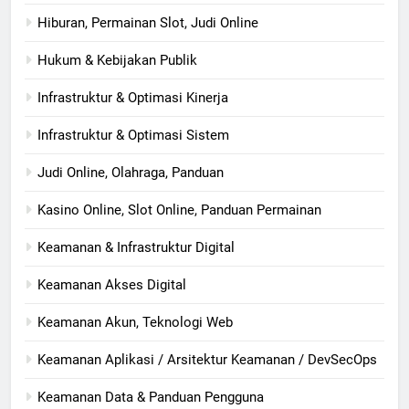
Hiburan, Permainan Slot, Judi Online
Hukum & Kebijakan Publik
Infrastruktur & Optimasi Kinerja
Infrastruktur & Optimasi Sistem
Judi Online, Olahraga, Panduan
Kasino Online, Slot Online, Panduan Permainan
Keamanan & Infrastruktur Digital
Keamanan Akses Digital
Keamanan Akun, Teknologi Web
Keamanan Aplikasi / Arsitektur Keamanan / DevSecOps
Keamanan Data & Panduan Pengguna