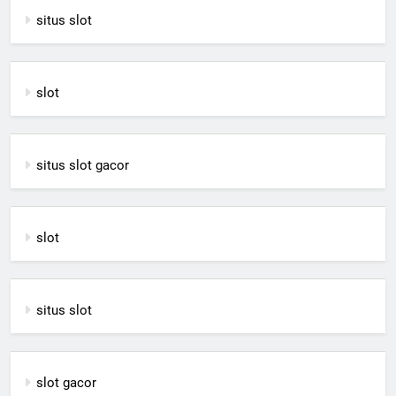
situs slot
slot
situs slot gacor
slot
situs slot
slot gacor