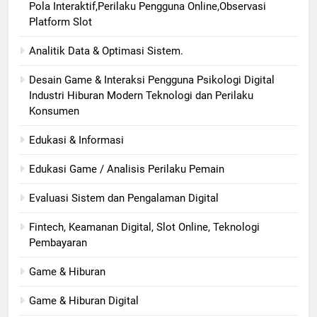
Pola Interaktif,Perilaku Pengguna Online,Observasi
Platform Slot
Analitik Data & Optimasi Sistem.
Desain Game & Interaksi Pengguna Psikologi Digital
Industri Hiburan Modern Teknologi dan Perilaku
Konsumen
Edukasi & Informasi
Edukasi Game / Analisis Perilaku Pemain
Evaluasi Sistem dan Pengalaman Digital
Fintech, Keamanan Digital, Slot Online, Teknologi
Pembayaran
Game & Hiburan
Game & Hiburan Digital