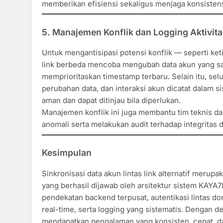
memberikan efisiensi sekaligus menjaga konsistens
5.
Manajemen Konflik dan Logging Aktivita
Untuk mengantisipasi potensi konflik — seperti ketik
link berbeda mencoba mengubah data akun yang s
memprioritaskan timestamp terbaru. Selain itu, selur
perubahan data, dan interaksi akun dicatat dalam s
aman dan dapat ditinjau bila diperlukan.
Manajemen konflik ini juga membantu tim teknis d
anomali serta melakukan audit terhadap integritas d
Kesimpulan
Sinkronisasi data akun lintas link alternatif merup
yang berhasil dijawab oleh arsitektur sistem KAYA
pendekatan backend terpusat, autentikasi lintas dom
real-time, serta logging yang sistematis. Dengan 
mendapatkan pengalaman yang konsisten, cepat, da