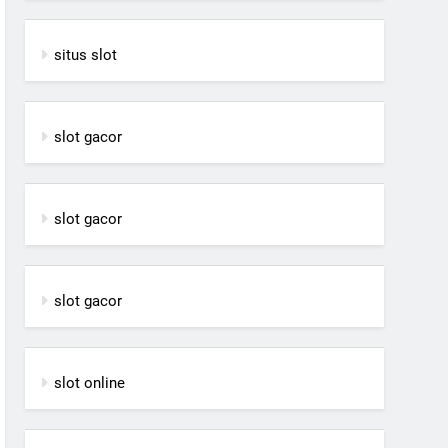
situs slot
slot gacor
slot gacor
slot gacor
slot online