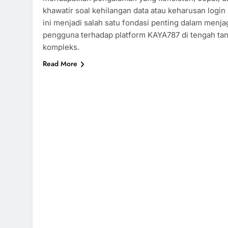
khawatir soal kehilangan data atau keharusan login
ini menjadi salah satu fondasi penting dalam menj
pengguna terhadap platform KAYA787 di tengah tan
kompleks.
Read More