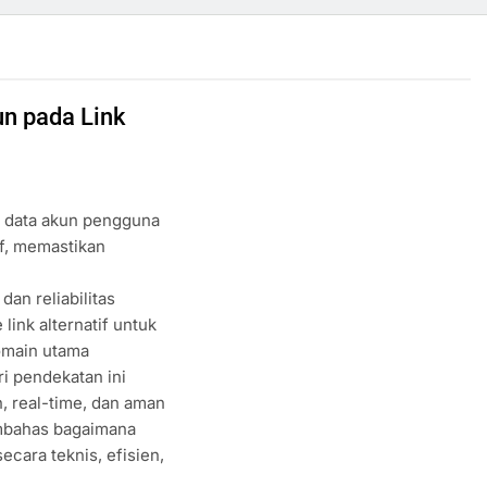
n pada Link
 data akun pengguna
if, memastikan
dan reliabilitas
nk alternatif untuk
omain utama
i pendekatan ini
, real-time, dan aman
embahas bagaimana
cara teknis, efisien,