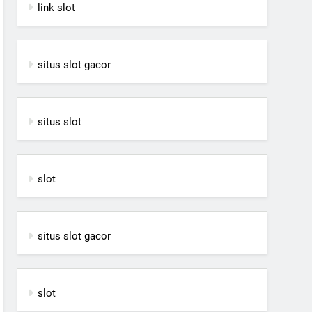
link slot
situs slot gacor
situs slot
slot
situs slot gacor
slot