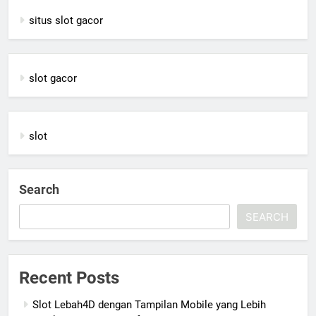
situs slot gacor
slot gacor
slot
Search
SEARCH
Recent Posts
Slot Lebah4D dengan Tampilan Mobile yang Lebih