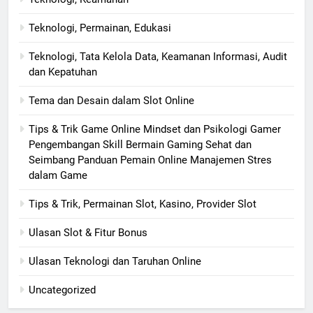
Teknologi, Permainan, Edukasi
Teknologi, Tata Kelola Data, Keamanan Informasi, Audit
dan Kepatuhan
Tema dan Desain dalam Slot Online
Tips & Trik Game Online Mindset dan Psikologi Gamer
Pengembangan Skill Bermain Gaming Sehat dan
Seimbang Panduan Pemain Online Manajemen Stres
dalam Game
Tips & Trik, Permainan Slot, Kasino, Provider Slot
Ulasan Slot & Fitur Bonus
Ulasan Teknologi dan Taruhan Online
Uncategorized