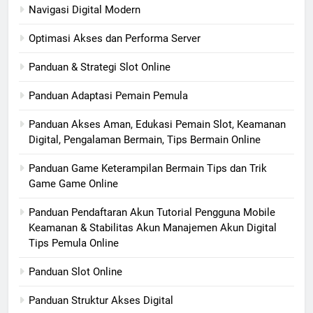
Navigasi Digital Modern
Optimasi Akses dan Performa Server
Panduan & Strategi Slot Online
Panduan Adaptasi Pemain Pemula
Panduan Akses Aman, Edukasi Pemain Slot, Keamanan
Digital, Pengalaman Bermain, Tips Bermain Online
Panduan Game Keterampilan Bermain Tips dan Trik
Game Game Online
Panduan Pendaftaran Akun Tutorial Pengguna Mobile
Keamanan & Stabilitas Akun Manajemen Akun Digital
Tips Pemula Online
Panduan Slot Online
Panduan Struktur Akses Digital