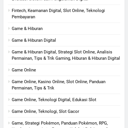
Fintech, Keamanan Digital, Slot Online, Teknologi
Pembayaran
Game & Hiburan
Game & Hiburan Digital
Game & Hiburan Digital, Strategi Slot Online, Analisis
Permainan, Tips & Trik Gaming, Hiburan & Hiburan Digital
Game Online
Game Online, Kasino Online, Slot Online, Panduan
Permainan, Tips & Trik
Game Online, Teknologi Digital, Edukasi Slot
Game Online, Teknologi, Slot Gacor
Game, Strategi Pokémon, Panduan Pokémon, RPG,