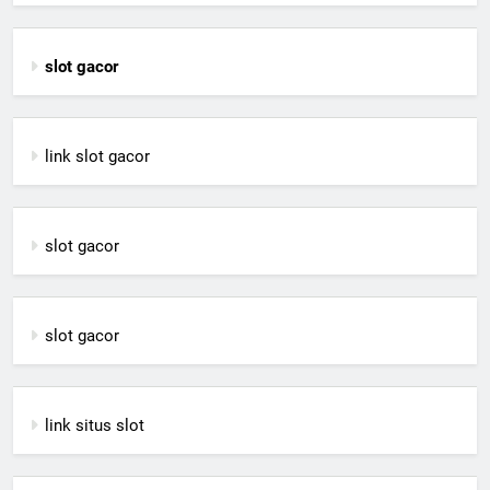
slot gacor
link slot gacor
slot gacor
slot gacor
link situs slot