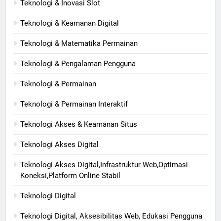
Teknologi & Inovasi Slot
Teknologi & Keamanan Digital
Teknologi & Matematika Permainan
Teknologi & Pengalaman Pengguna
Teknologi & Permainan
Teknologi & Permainan Interaktif
Teknologi Akses & Keamanan Situs
Teknologi Akses Digital
Teknologi Akses Digital,Infrastruktur Web,Optimasi
Koneksi,Platform Online Stabil
Teknologi Digital
Teknologi Digital, Aksesibilitas Web, Edukasi Pengguna