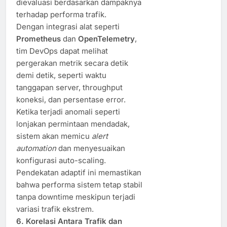
dievaluasi berdasarkan dampaknya
terhadap performa trafik.
Dengan integrasi alat seperti
Prometheus
dan
OpenTelemetry
,
tim DevOps dapat melihat
pergerakan metrik secara detik
demi detik, seperti waktu
tanggapan server, throughput
koneksi, dan persentase error.
Ketika terjadi anomali seperti
lonjakan permintaan mendadak,
sistem akan memicu
alert
automation
dan menyesuaikan
konfigurasi auto-scaling.
Pendekatan adaptif ini memastikan
bahwa performa sistem tetap stabil
tanpa downtime meskipun terjadi
variasi trafik ekstrem.
6. Korelasi Antara Trafik dan