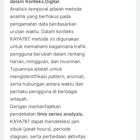
dalam Konteks Digital
Analisis temporal adalah metode
analitik yang berfokus pada
pengamatan data berdasarkan
urutan waktu. Dalam konteks
KAYA787, metode ini digunakan
untuk memahami bagaimana trafik
pengguna berubah dalam rentang
harian, mingguan, dan musiman.
Tujuannya adalah untuk
mengidentifikasi
pattern
, anomali,
serta hubungan antara waktu dan
perilaku pengguna di berbagai
wilayah.
Dengan memanfaatkan
pendekatan
time series analysis
,
KAYA787 dapat mendeteksi jam
sibuk (
peak hours
), periode
stagnan, serta perbedaan aktivitas