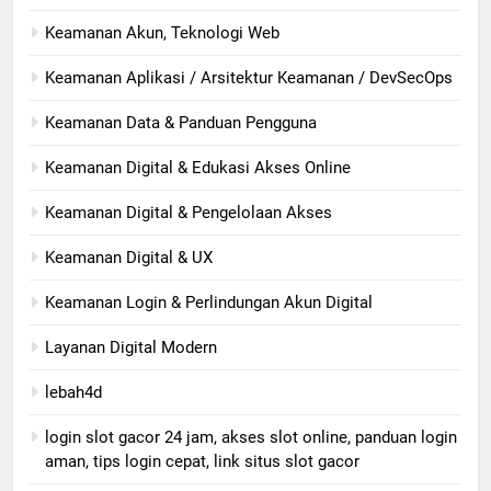
Keamanan Akun, Teknologi Web
Keamanan Aplikasi / Arsitektur Keamanan / DevSecOps
Keamanan Data & Panduan Pengguna
Keamanan Digital & Edukasi Akses Online
Keamanan Digital & Pengelolaan Akses
Keamanan Digital & UX
Keamanan Login & Perlindungan Akun Digital
Layanan Digital Modern
lebah4d
login slot gacor 24 jam, akses slot online, panduan login
aman, tips login cepat, link situs slot gacor