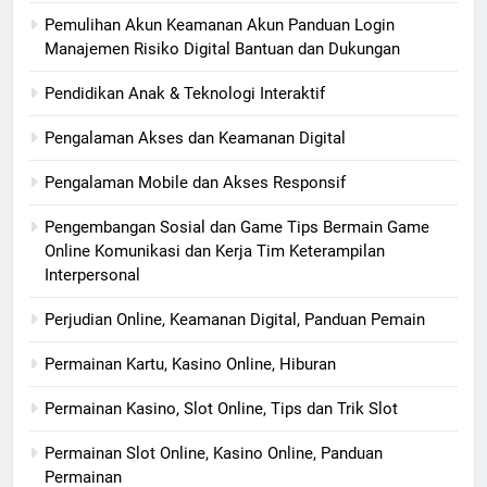
Pemulihan Akun Keamanan Akun Panduan Login
Manajemen Risiko Digital Bantuan dan Dukungan
Pendidikan Anak & Teknologi Interaktif
Pengalaman Akses dan Keamanan Digital
Pengalaman Mobile dan Akses Responsif
Pengembangan Sosial dan Game Tips Bermain Game
Online Komunikasi dan Kerja Tim Keterampilan
Interpersonal
Perjudian Online, Keamanan Digital, Panduan Pemain
Permainan Kartu, Kasino Online, Hiburan
Permainan Kasino, Slot Online, Tips dan Trik Slot
Permainan Slot Online, Kasino Online, Panduan
Permainan