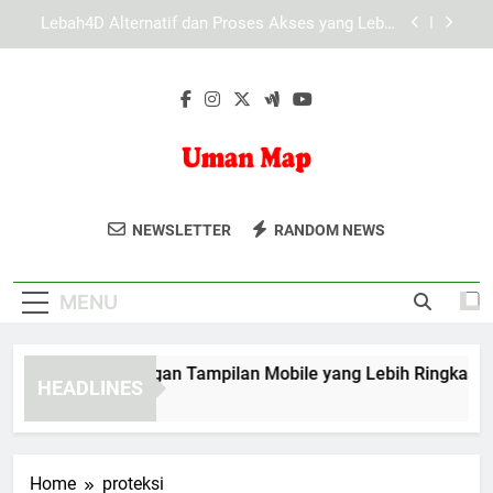
Skip
Cara Menghindari Link Palsu Saat Mencari Slot
to
Lebah4D agar Akses Lebih Aman dan Terkontrol
content
LAE138 Login: Tips Menghindari Halaman Akses
Palsu agar Akun Tetap Aman
Slot Lebah4D dengan Tampilan Mobile yang Lebih
Ringkas dan Responsif
Lebah4D Alternatif dan Proses Akses yang Lebih
Terstruktur
Uman Map
Dapatkan Informasi Lokasi Dan
Cara Menghindari Link Palsu Saat Mencari Slot
NEWSLETTER
RANDOM NEWS
Lebah4D agar Akses Lebih Aman dan Terkontrol
Navigasi Lengkap Dengan Uman Map.
LAE138 Login: Tips Menghindari Halaman Akses
Alat Bantu Yang Praktis Untuk
Palsu agar Akun Tetap Aman
MENU
Perjalanan Anda.
ot Lebah4D dengan Tampilan Mobile yang Lebih Ringkas dan R
HEADLINES
onths Ago
Home
proteksi