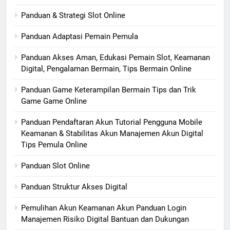
Panduan & Strategi Slot Online
Panduan Adaptasi Pemain Pemula
Panduan Akses Aman, Edukasi Pemain Slot, Keamanan
Digital, Pengalaman Bermain, Tips Bermain Online
Panduan Game Keterampilan Bermain Tips dan Trik
Game Game Online
Panduan Pendaftaran Akun Tutorial Pengguna Mobile
Keamanan & Stabilitas Akun Manajemen Akun Digital
Tips Pemula Online
Panduan Slot Online
Panduan Struktur Akses Digital
Pemulihan Akun Keamanan Akun Panduan Login
Manajemen Risiko Digital Bantuan dan Dukungan