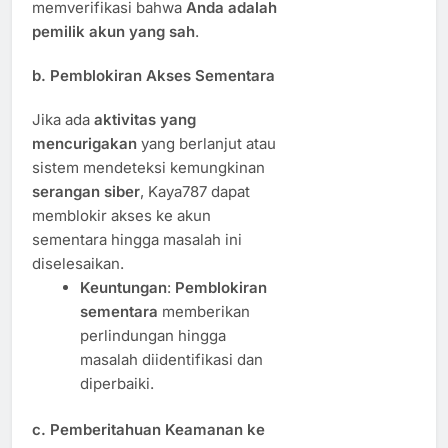
memverifikasi bahwa
Anda adalah
pemilik akun yang sah
.
b.
Pemblokiran Akses Sementara
Jika ada
aktivitas yang
mencurigakan
yang berlanjut atau
sistem mendeteksi kemungkinan
serangan siber
, Kaya787 dapat
memblokir akses ke akun
sementara hingga masalah ini
diselesaikan.
Keuntungan
:
Pemblokiran
sementara
memberikan
perlindungan hingga
masalah diidentifikasi dan
diperbaiki.
c.
Pemberitahuan Keamanan ke