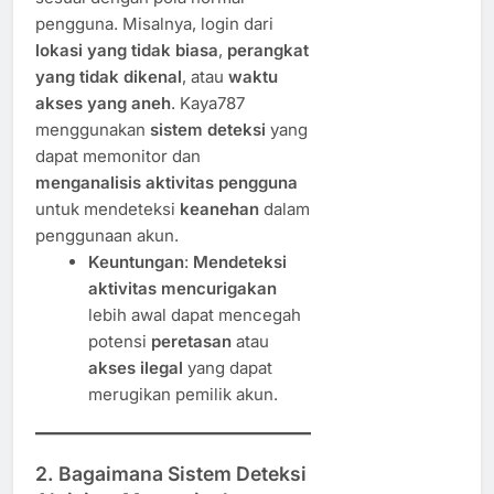
pengguna. Misalnya, login dari
lokasi yang tidak biasa
,
perangkat
yang tidak dikenal
, atau
waktu
akses yang aneh
. Kaya787
menggunakan
sistem deteksi
yang
dapat memonitor dan
menganalisis aktivitas pengguna
untuk mendeteksi
keanehan
dalam
penggunaan akun.
Keuntungan
:
Mendeteksi
aktivitas mencurigakan
lebih awal dapat mencegah
potensi
peretasan
atau
akses ilegal
yang dapat
merugikan pemilik akun.
2.
Bagaimana Sistem Deteksi