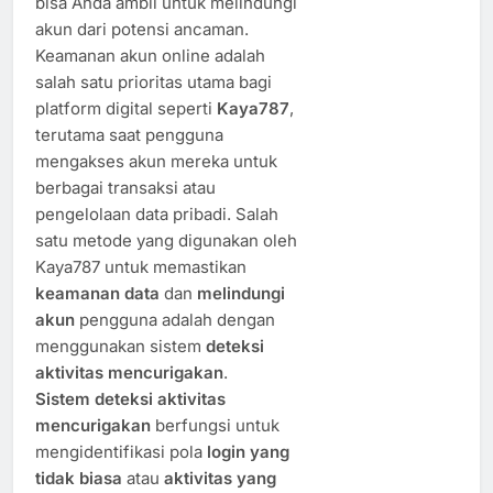
bisa Anda ambil untuk melindungi
akun dari potensi ancaman.
Keamanan akun online adalah
salah satu prioritas utama bagi
platform digital seperti
Kaya787
,
terutama saat pengguna
mengakses akun mereka untuk
berbagai transaksi atau
pengelolaan data pribadi. Salah
satu metode yang digunakan oleh
Kaya787 untuk memastikan
keamanan data
dan
melindungi
akun
pengguna adalah dengan
menggunakan sistem
deteksi
aktivitas mencurigakan
.
Sistem deteksi aktivitas
mencurigakan
berfungsi untuk
mengidentifikasi pola
login yang
tidak biasa
atau
aktivitas yang