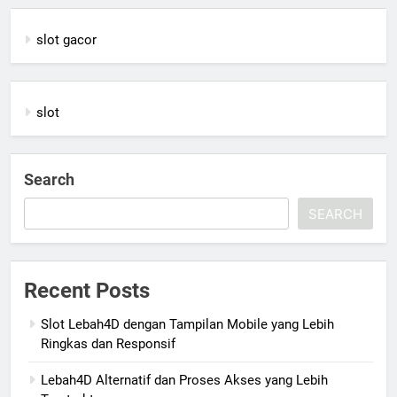
slot gacor
slot
Search
SEARCH
Recent Posts
Slot Lebah4D dengan Tampilan Mobile yang Lebih
Ringkas dan Responsif
Lebah4D Alternatif dan Proses Akses yang Lebih