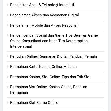
Pendidikan Anak & Teknologi Interaktif
Pengalaman Akses dan Keamanan Digital
Pengalaman Mobile dan Akses Responsif
Pengembangan Sosial dan Game Tips Bermain Game
Online Komunikasi dan Kerja Tim Keterampilan
Interpersonal
Perjudian Online, Keamanan Digital, Panduan Pemain
Permainan Kartu, Kasino Online, Hiburan
Permainan Kasino, Slot Online, Tips dan Trik Slot
Permainan Slot Online, Kasino Online, Panduan
Permainan
Permainan Slot, Game Online