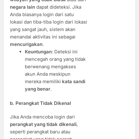
negara lain
dapat dideteksi. Jika
Anda biasanya login dari satu
lokasi dan tiba-tiba login dari lokasi
yang sangat jauh, sistem akan
menandai aktivitas ini sebagai
mencurigakan
.
Keuntungan
: Deteksi ini
mencegah orang yang tidak
berwenang mengakses
akun Anda meskipun
mereka memiliki
kata sandi
yang benar
.
b.
Perangkat Tidak Dikenal
Jika Anda mencoba login dari
perangkat yang tidak dikenali
,
seperti perangkat baru atau