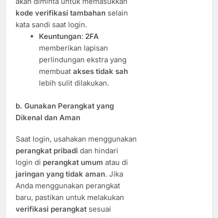
akan diminta untuk memasukkan
kode verifikasi tambahan
selain
kata sandi saat login.
Keuntungan
:
2FA
memberikan lapisan
perlindungan ekstra yang
membuat
akses tidak sah
lebih sulit dilakukan.
b.
Gunakan Perangkat yang
Dikenal dan Aman
Saat login, usahakan menggunakan
perangkat pribadi
dan hindari
login di
perangkat umum
atau di
jaringan yang tidak aman
. Jika
Anda menggunakan perangkat
baru, pastikan untuk melakukan
verifikasi perangkat
sesuai