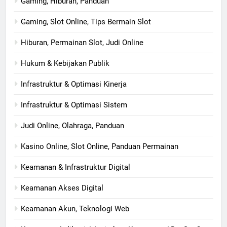
Gaming, Hiburan, Panduan
Gaming, Slot Online, Tips Bermain Slot
Hiburan, Permainan Slot, Judi Online
Hukum & Kebijakan Publik
Infrastruktur & Optimasi Kinerja
Infrastruktur & Optimasi Sistem
Judi Online, Olahraga, Panduan
Kasino Online, Slot Online, Panduan Permainan
Keamanan & Infrastruktur Digital
Keamanan Akses Digital
Keamanan Akun, Teknologi Web