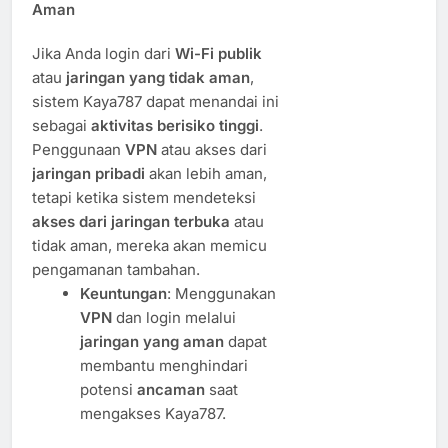
Aman
Jika Anda login dari
Wi-Fi publik
atau
jaringan yang tidak aman
,
sistem Kaya787 dapat menandai ini
sebagai
aktivitas berisiko tinggi
.
Penggunaan
VPN
atau akses dari
jaringan pribadi
akan lebih aman,
tetapi ketika sistem mendeteksi
akses dari jaringan terbuka
atau
tidak aman, mereka akan memicu
pengamanan tambahan.
Keuntungan
: Menggunakan
VPN
dan login melalui
jaringan yang aman
dapat
membantu menghindari
potensi
ancaman
saat
mengakses Kaya787.