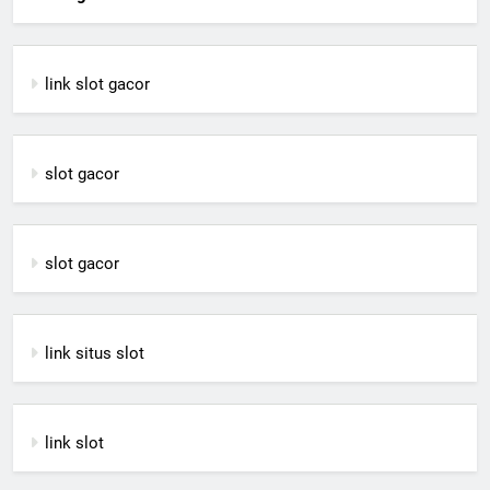
link slot gacor
slot gacor
slot gacor
link situs slot
link slot