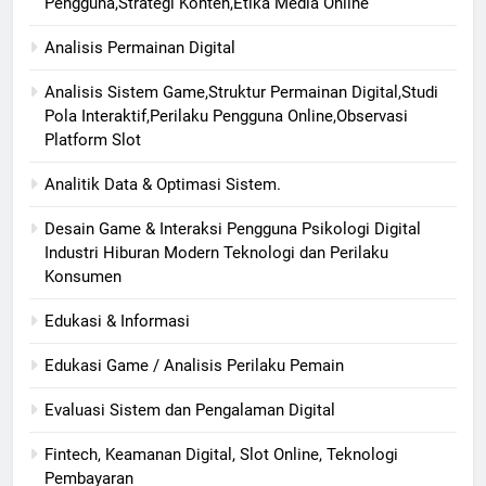
Pengguna,Strategi Konten,Etika Media Online
Analisis Permainan Digital
Analisis Sistem Game,Struktur Permainan Digital,Studi
Pola Interaktif,Perilaku Pengguna Online,Observasi
Platform Slot
Analitik Data & Optimasi Sistem.
Desain Game & Interaksi Pengguna Psikologi Digital
Industri Hiburan Modern Teknologi dan Perilaku
Konsumen
Edukasi & Informasi
Edukasi Game / Analisis Perilaku Pemain
Evaluasi Sistem dan Pengalaman Digital
Fintech, Keamanan Digital, Slot Online, Teknologi
Pembayaran