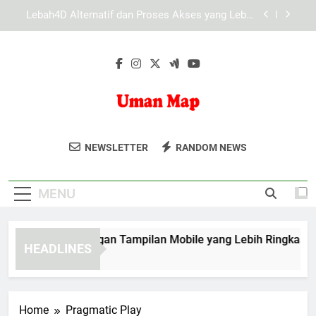
Skip
Cara Menghindari Link Palsu Saat Mencari Slot
to
Lebah4D agar Akses Lebih Aman dan Terkontrol
content
LAE138 Login: Tips Menghindari Halaman Akses
Palsu agar Akun Tetap Aman
Slot Lebah4D dengan Tampilan Mobile yang Lebih
Ringkas dan Responsif
Lebah4D Alternatif dan Proses Akses yang Lebih
Terstruktur
Uman Map
Dapatkan Informasi Lokasi Dan
Cara Menghindari Link Palsu Saat Mencari Slot
NEWSLETTER
RANDOM NEWS
Lebah4D agar Akses Lebih Aman dan Terkontrol
Navigasi Lengkap Dengan Uman Map.
LAE138 Login: Tips Menghindari Halaman Akses
Alat Bantu Yang Praktis Untuk
Palsu agar Akun Tetap Aman
MENU
Perjalanan Anda.
ot Lebah4D dengan Tampilan Mobile yang Lebih Ringkas dan R
HEADLINES
onths Ago
Home
Pragmatic Play