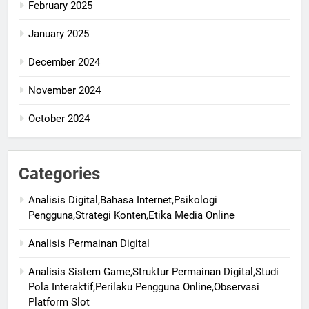
February 2025
January 2025
December 2024
November 2024
October 2024
Categories
Analisis Digital,Bahasa Internet,Psikologi
Pengguna,Strategi Konten,Etika Media Online
Analisis Permainan Digital
Analisis Sistem Game,Struktur Permainan Digital,Studi
Pola Interaktif,Perilaku Pengguna Online,Observasi
Platform Slot