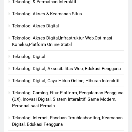
Teknologi & Permainan Interaktif
Teknologi Akses & Keamanan Situs
Teknologi Akses Digital
Teknologi Akses Digital,Infrastruktur Web,Optimasi
Koneksi,Platform Online Stabil
Teknologi Digital
Teknologi Digital, Aksesibilitas Web, Edukasi Pengguna
Teknologi Digital, Gaya Hidup Online, Hiburan Interaktif
Teknologi Gaming, Fitur Platform, Pengalaman Pengguna
(UX), Inovasi Digital, Sistem Interaktif, Game Modern,
Personalisasi Pemain
Teknologi Internet, Panduan Troubleshooting, Keamanan
Digital, Edukasi Pengguna