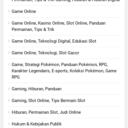
Game Online
Game Online, Kasino Online, Slot Online, Panduan
Permainan, Tips & Trik
Game Online, Teknologi Digital, Edukasi Slot
Game Online, Teknologi, Slot Gacor
Game, Strategi Pokémon, Panduan Pokémon, RPG,
Karakter Legendaris, E-sports, Koleksi Pokémon, Game
RPG
Gaming, Hiburan, Panduan
Gaming, Slot Online, Tips Bermain Slot
Hiburan, Permainan Slot, Judi Online
Hukum & Kebijakan Publik