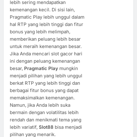
lebih sering mendapatkan
kemenangan kecil. Di sisi lain,
Pragmatic Play lebih unggul dalam
hal RTP yang lebih tinggi dan fitur
bonus yang lebih melimpah,
memberikan peluang lebih besar
untuk meraih kemenangan besar.
Jika Anda mencari slot gacor hari
ini dengan peluang kemenangan
besar,
Pragmatic Play
mungkin
menjadi pilihan yang lebih unggul
berkat RTP yang lebih tinggi dan
berbagai fitur bonus yang dapat
memaksimalkan kemenangan.
Namun, jika Anda lebih suka
bermain dengan volatilitas lebih
rendah dan menikmati tema yang
lebih variatif,
Slot88
bisa menjadi
pilihan yang menarik.