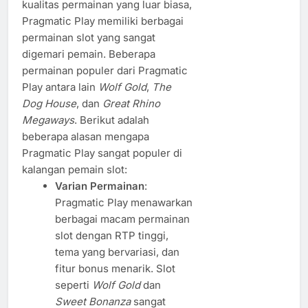
kualitas permainan yang luar biasa,
Pragmatic Play memiliki berbagai
permainan slot yang sangat
digemari pemain. Beberapa
permainan populer dari Pragmatic
Play antara lain
Wolf Gold
,
The
Dog House
, dan
Great Rhino
Megaways
. Berikut adalah
beberapa alasan mengapa
Pragmatic Play sangat populer di
kalangan pemain slot:
Varian Permainan
:
Pragmatic Play menawarkan
berbagai macam permainan
slot dengan RTP tinggi,
tema yang bervariasi, dan
fitur bonus menarik. Slot
seperti
Wolf Gold
dan
Sweet Bonanza
sangat