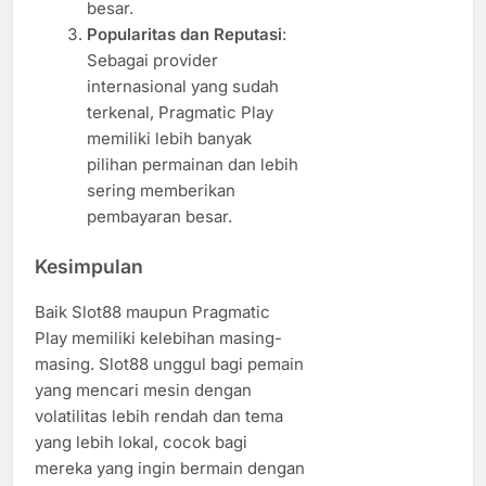
besar.
Popularitas dan Reputasi
:
Sebagai provider
internasional yang sudah
terkenal, Pragmatic Play
memiliki lebih banyak
pilihan permainan dan lebih
sering memberikan
pembayaran besar.
Kesimpulan
Baik Slot88 maupun Pragmatic
Play memiliki kelebihan masing-
masing. Slot88 unggul bagi pemain
yang mencari mesin dengan
volatilitas lebih rendah dan tema
yang lebih lokal, cocok bagi
mereka yang ingin bermain dengan