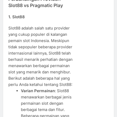
Slot88 vs Pragmatic Play
1.
Slot88
Slot88 adalah salah satu provider
yang cukup populer di kalangan
pemain slot Indonesia. Meskipun
tidak sepopuler beberapa provider
internasional lainnya, Slot88 telah
berhasil menarik perhatian dengan
menawarkan berbagai permainan
slot yang menarik dan menghibur.
Berikut adalah beberapa hal yang
perlu Anda ketahui tentang Slot88:
Varian Permainan
: Slot88
menawarkan berbagai jenis
permainan slot dengan
berbagai tema dan fitur.
Beberapa permainan yang