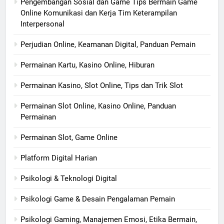
Pengembangan Sosial dan Game Tips Bermain Game
Online Komunikasi dan Kerja Tim Keterampilan
Interpersonal
Perjudian Online, Keamanan Digital, Panduan Pemain
Permainan Kartu, Kasino Online, Hiburan
Permainan Kasino, Slot Online, Tips dan Trik Slot
Permainan Slot Online, Kasino Online, Panduan
Permainan
Permainan Slot, Game Online
Platform Digital Harian
Psikologi & Teknologi Digital
Psikologi Game & Desain Pengalaman Pemain
Psikologi Gaming, Manajemen Emosi, Etika Bermain,