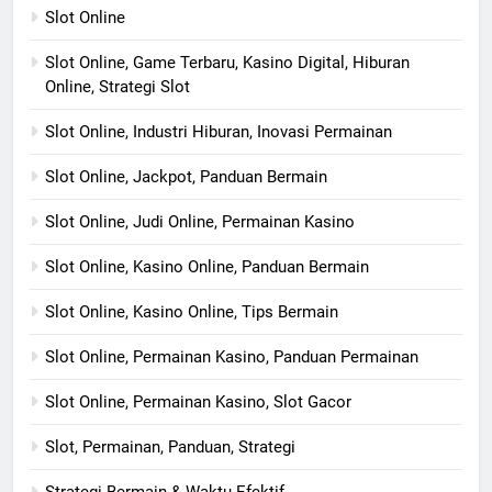
Slot Online
Slot Online, Game Terbaru, Kasino Digital, Hiburan
Online, Strategi Slot
Slot Online, Industri Hiburan, Inovasi Permainan
Slot Online, Jackpot, Panduan Bermain
Slot Online, Judi Online, Permainan Kasino
Slot Online, Kasino Online, Panduan Bermain
Slot Online, Kasino Online, Tips Bermain
Slot Online, Permainan Kasino, Panduan Permainan
Slot Online, Permainan Kasino, Slot Gacor
Slot, Permainan, Panduan, Strategi
Strategi Bermain & Waktu Efektif