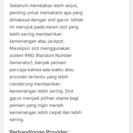
Sebelum membahas lebih lanjut,
penting untuk memahami apa yang
dimaksud dengan slot gacor. Istilah
ini merujuk pada mesin slot yang
lebih sering memberikan
kemenangan atau jackpot.
Meskipun slot menggunakan
sistem RNG (Random Number
Generator), banyak pemain
percaya bahwa ada waktu atau
provider tertentu yang lebih
cenderung memberikan
kemenangan lebih sering. Slot
gacor menjadi pilihan utama bagi
pemain yang ingin meraih
kemenangan lebih cepat dan lebih
sering.
Perbandingan Provider: