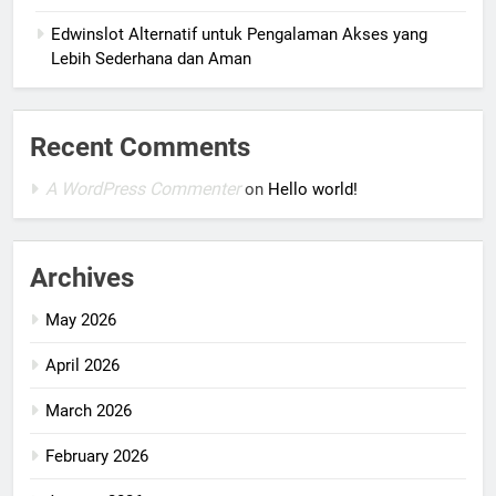
Edwinslot Alternatif untuk Pengalaman Akses yang
Lebih Sederhana dan Aman
Recent Comments
A WordPress Commenter
on
Hello world!
Archives
May 2026
April 2026
March 2026
February 2026