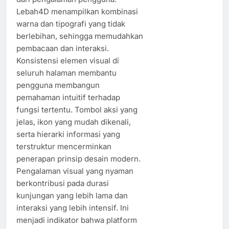
Lebah4D menampilkan kombinasi
warna dan tipografi yang tidak
berlebihan, sehingga memudahkan
pembacaan dan interaksi.
Konsistensi elemen visual di
seluruh halaman membantu
pengguna membangun
pemahaman intuitif terhadap
fungsi tertentu. Tombol aksi yang
jelas, ikon yang mudah dikenali,
serta hierarki informasi yang
terstruktur mencerminkan
penerapan prinsip desain modern.
Pengalaman visual yang nyaman
berkontribusi pada durasi
kunjungan yang lebih lama dan
interaksi yang lebih intensif. Ini
menjadi indikator bahwa platform