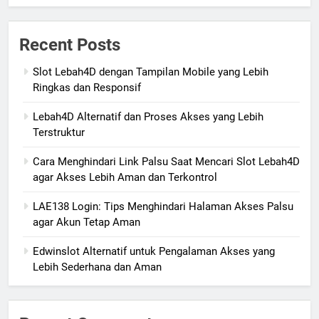
Recent Posts
Slot Lebah4D dengan Tampilan Mobile yang Lebih
Ringkas dan Responsif
Lebah4D Alternatif dan Proses Akses yang Lebih
Terstruktur
Cara Menghindari Link Palsu Saat Mencari Slot Lebah4D
agar Akses Lebih Aman dan Terkontrol
LAE138 Login: Tips Menghindari Halaman Akses Palsu
agar Akun Tetap Aman
Edwinslot Alternatif untuk Pengalaman Akses yang
Lebih Sederhana dan Aman