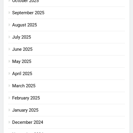
October 2025
September 2025
August 2025
July 2025
June 2025
May 2025
April 2025
March 2025
February 2025
January 2025
December 2024