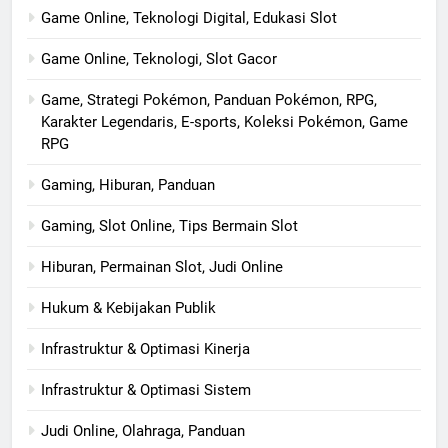
Game Online, Teknologi Digital, Edukasi Slot
Game Online, Teknologi, Slot Gacor
Game, Strategi Pokémon, Panduan Pokémon, RPG,
Karakter Legendaris, E-sports, Koleksi Pokémon, Game
RPG
Gaming, Hiburan, Panduan
Gaming, Slot Online, Tips Bermain Slot
Hiburan, Permainan Slot, Judi Online
Hukum & Kebijakan Publik
Infrastruktur & Optimasi Kinerja
Infrastruktur & Optimasi Sistem
Judi Online, Olahraga, Panduan