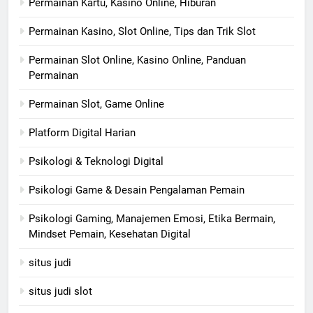
Permainan Kartu, Kasino Online, Hiburan
Permainan Kasino, Slot Online, Tips dan Trik Slot
Permainan Slot Online, Kasino Online, Panduan
Permainan
Permainan Slot, Game Online
Platform Digital Harian
Psikologi & Teknologi Digital
Psikologi Game & Desain Pengalaman Pemain
Psikologi Gaming, Manajemen Emosi, Etika Bermain,
Mindset Pemain, Kesehatan Digital
situs judi
situs judi slot