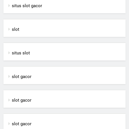
situs slot gacor
slot
situs slot
slot gacor
slot gacor
slot gacor