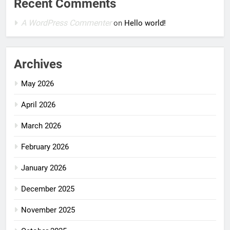
Recent Comments
A WordPress Commenter
on
Hello world!
Archives
May 2026
April 2026
March 2026
February 2026
January 2026
December 2025
November 2025