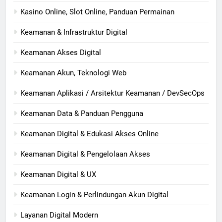
Kasino Online, Slot Online, Panduan Permainan
Keamanan & Infrastruktur Digital
Keamanan Akses Digital
Keamanan Akun, Teknologi Web
Keamanan Aplikasi / Arsitektur Keamanan / DevSecOps
Keamanan Data & Panduan Pengguna
Keamanan Digital & Edukasi Akses Online
Keamanan Digital & Pengelolaan Akses
Keamanan Digital & UX
Keamanan Login & Perlindungan Akun Digital
Layanan Digital Modern