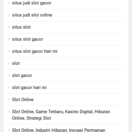
situs judi slot gacor
situs judi slot online
situs slot
situs slot gacor
situs slot gacor hari ini
slot
slot gacor
slot gacor hari ini
Slot Online
Slot Online, Game Terbaru, Kasino Digital, Hiburan
Online, Strategi Slot
Slot Online, Industri Hiburan, Inovasi Permainan