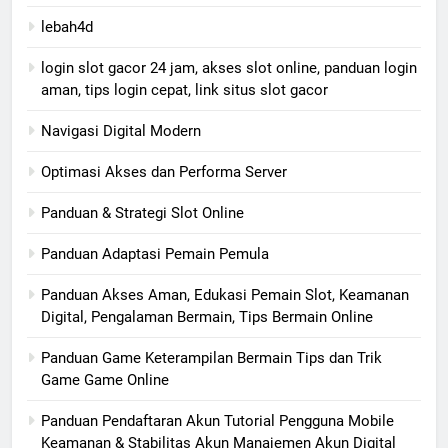
lebah4d
login slot gacor 24 jam, akses slot online, panduan login
aman, tips login cepat, link situs slot gacor
Navigasi Digital Modern
Optimasi Akses dan Performa Server
Panduan & Strategi Slot Online
Panduan Adaptasi Pemain Pemula
Panduan Akses Aman, Edukasi Pemain Slot, Keamanan
Digital, Pengalaman Bermain, Tips Bermain Online
Panduan Game Keterampilan Bermain Tips dan Trik
Game Game Online
Panduan Pendaftaran Akun Tutorial Pengguna Mobile
Keamanan & Stabilitas Akun Manajemen Akun Digital