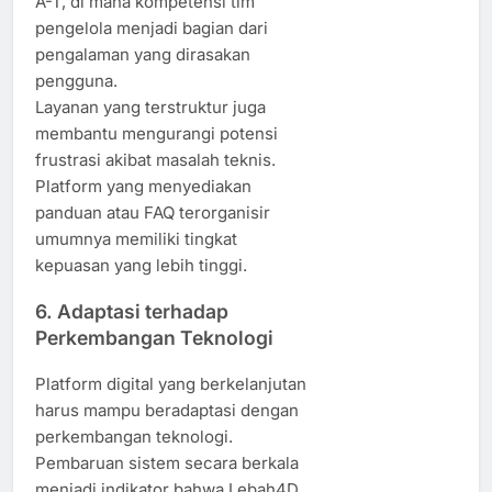
A-T, di mana kompetensi tim
pengelola menjadi bagian dari
pengalaman yang dirasakan
pengguna.
Layanan yang terstruktur juga
membantu mengurangi potensi
frustrasi akibat masalah teknis.
Platform yang menyediakan
panduan atau FAQ terorganisir
umumnya memiliki tingkat
kepuasan yang lebih tinggi.
6. Adaptasi terhadap
Perkembangan Teknologi
Platform digital yang berkelanjutan
harus mampu beradaptasi dengan
perkembangan teknologi.
Pembaruan sistem secara berkala
menjadi indikator bahwa Lebah4D