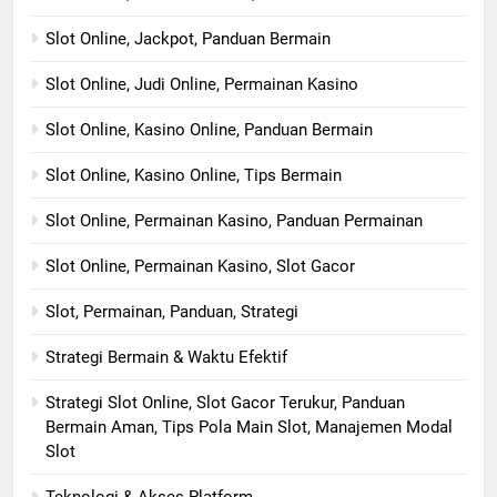
Slot Online, Jackpot, Panduan Bermain
Slot Online, Judi Online, Permainan Kasino
Slot Online, Kasino Online, Panduan Bermain
Slot Online, Kasino Online, Tips Bermain
Slot Online, Permainan Kasino, Panduan Permainan
Slot Online, Permainan Kasino, Slot Gacor
Slot, Permainan, Panduan, Strategi
Strategi Bermain & Waktu Efektif
Strategi Slot Online, Slot Gacor Terukur, Panduan
Bermain Aman, Tips Pola Main Slot, Manajemen Modal
Slot
Teknologi & Akses Platform