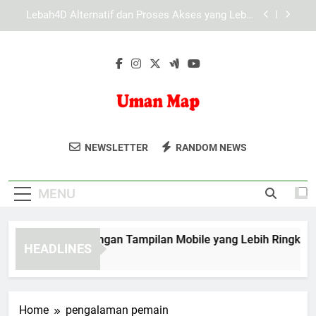
Skip
Cara Menghindari Link Palsu Saat Mencari Slot
to
Lebah4D agar Akses Lebih Aman dan Terkontrol
content
LAE138 Login: Tips Menghindari Halaman Akses
Palsu agar Akun Tetap Aman
Slot Lebah4D dengan Tampilan Mobile yang Lebih
Ringkas dan Responsif
Lebah4D Alternatif dan Proses Akses yang Lebih
Terstruktur
Uman Map
Dapatkan Informasi Lokasi Dan
Cara Menghindari Link Palsu Saat Mencari Slot
NEWSLETTER
RANDOM NEWS
Lebah4D agar Akses Lebih Aman dan Terkontrol
Navigasi Lengkap Dengan Uman Map.
LAE138 Login: Tips Menghindari Halaman Akses
Alat Bantu Yang Praktis Untuk
Palsu agar Akun Tetap Aman
MENU
Perjalanan Anda.
Slot Lebah4D dengan Tampilan Mobile yang Lebih Ringkas dan
HEADLINES
3 Months Ago
Home
pengalaman pemain