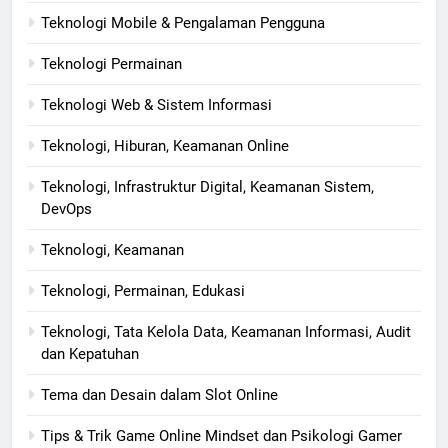
Teknologi Mobile & Pengalaman Pengguna
Teknologi Permainan
Teknologi Web & Sistem Informasi
Teknologi, Hiburan, Keamanan Online
Teknologi, Infrastruktur Digital, Keamanan Sistem,
DevOps
Teknologi, Keamanan
Teknologi, Permainan, Edukasi
Teknologi, Tata Kelola Data, Keamanan Informasi, Audit
dan Kepatuhan
Tema dan Desain dalam Slot Online
Tips & Trik Game Online Mindset dan Psikologi Gamer