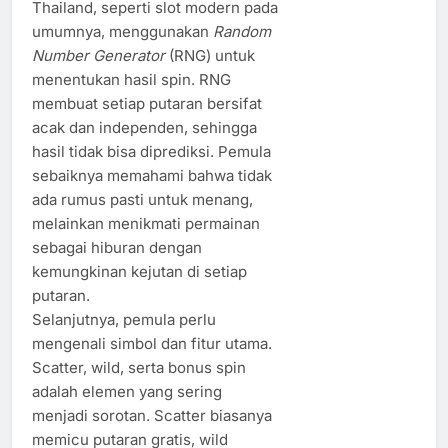
Thailand, seperti slot modern pada
umumnya, menggunakan
Random
Number Generator
(RNG) untuk
menentukan hasil spin. RNG
membuat setiap putaran bersifat
acak dan independen, sehingga
hasil tidak bisa diprediksi. Pemula
sebaiknya memahami bahwa tidak
ada rumus pasti untuk menang,
melainkan menikmati permainan
sebagai hiburan dengan
kemungkinan kejutan di setiap
putaran.
Selanjutnya, pemula perlu
mengenali simbol dan fitur utama.
Scatter, wild, serta bonus spin
adalah elemen yang sering
menjadi sorotan. Scatter biasanya
memicu putaran gratis, wild