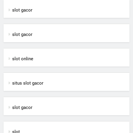
slot gacor
slot gacor
slot online
situs slot gacor
slot gacor
slot