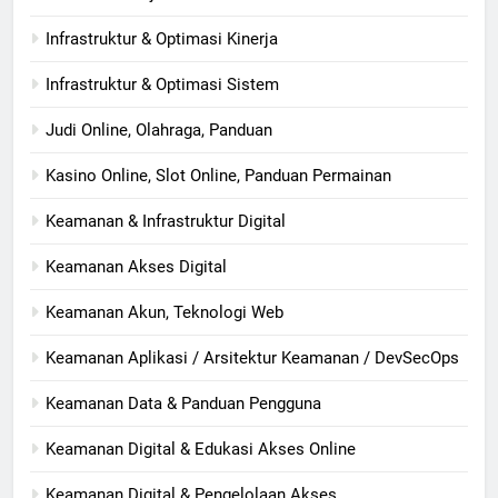
Infrastruktur & Optimasi Kinerja
Infrastruktur & Optimasi Sistem
Judi Online, Olahraga, Panduan
Kasino Online, Slot Online, Panduan Permainan
Keamanan & Infrastruktur Digital
Keamanan Akses Digital
Keamanan Akun, Teknologi Web
Keamanan Aplikasi / Arsitektur Keamanan / DevSecOps
Keamanan Data & Panduan Pengguna
Keamanan Digital & Edukasi Akses Online
Keamanan Digital & Pengelolaan Akses