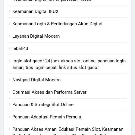
Keamanan Digital & UX
Keamanan Login & Perlindungan Akun Digital
Layanan Digital Modern
lebah4d
login slot gacor 24 jam, akses slot online, panduan login
aman, tips login cepat, link situs slot gacor
Navigasi Digital Modern
Optimasi Akses dan Performa Server
Panduan & Strategi Slot Online
Panduan Adaptasi Pemain Pemula
Panduan Akses Aman, Edukasi Pemain Slot, Keamanan