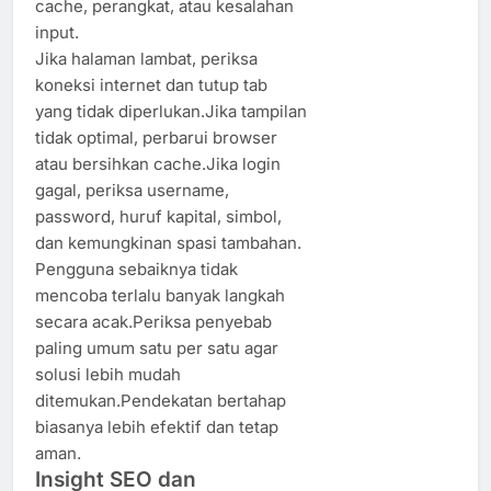
cache, perangkat, atau kesalahan
input.
Jika halaman lambat, periksa
koneksi internet dan tutup tab
yang tidak diperlukan.Jika tampilan
tidak optimal, perbarui browser
atau bersihkan cache.Jika login
gagal, periksa username,
password, huruf kapital, simbol,
dan kemungkinan spasi tambahan.
Pengguna sebaiknya tidak
mencoba terlalu banyak langkah
secara acak.Periksa penyebab
paling umum satu per satu agar
solusi lebih mudah
ditemukan.Pendekatan bertahap
biasanya lebih efektif dan tetap
aman.
Insight SEO dan