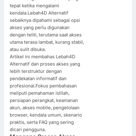
tepat ketika mengalami
kendala.Lebah4D Alternatif
sebaiknya dipahami sebagai opsi
akses yang perlu digunakan
dengan teliti, terutama saat akses
utama terasa lambat, kurang stabil,
atau sulit dibuka.
Artikel ini membahas Lebah4D
Alternatif dan proses akses yang
lebih terstruktur dengan
pendekatan informatif dan
profesional.Fokus pembahasan
meliputi pemahaman istilah,
persiapan perangkat, keamanan
akun, akses mobile, pengelolaan
browser, kendala umum, skenario
praktis, serta FAQ yang sering
dicari pengguna.