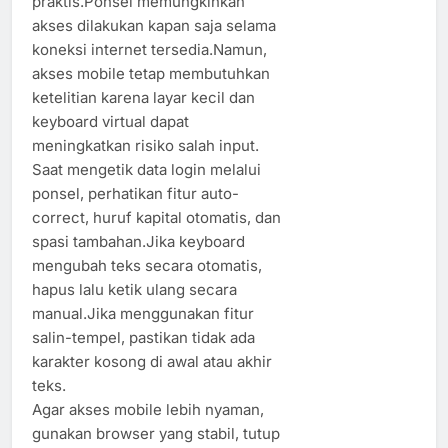
praktis.Ponsel memungkinkan
akses dilakukan kapan saja selama
koneksi internet tersedia.Namun,
akses mobile tetap membutuhkan
ketelitian karena layar kecil dan
keyboard virtual dapat
meningkatkan risiko salah input.
Saat mengetik data login melalui
ponsel, perhatikan fitur auto-
correct, huruf kapital otomatis, dan
spasi tambahan.Jika keyboard
mengubah teks secara otomatis,
hapus lalu ketik ulang secara
manual.Jika menggunakan fitur
salin-tempel, pastikan tidak ada
karakter kosong di awal atau akhir
teks.
Agar akses mobile lebih nyaman,
gunakan browser yang stabil, tutup