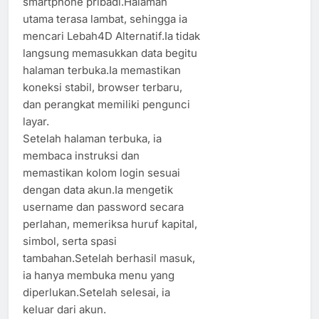
smartphone pribadi.Halaman
utama terasa lambat, sehingga ia
mencari Lebah4D Alternatif.Ia tidak
langsung memasukkan data begitu
halaman terbuka.Ia memastikan
koneksi stabil, browser terbaru,
dan perangkat memiliki pengunci
layar.
Setelah halaman terbuka, ia
membaca instruksi dan
memastikan kolom login sesuai
dengan data akun.Ia mengetik
username dan password secara
perlahan, memeriksa huruf kapital,
simbol, serta spasi
tambahan.Setelah berhasil masuk,
ia hanya membuka menu yang
diperlukan.Setelah selesai, ia
keluar dari akun.