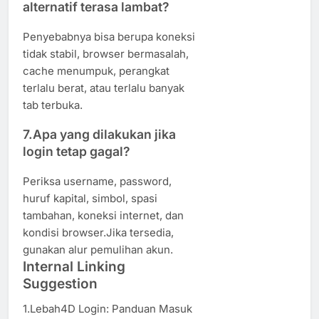
alternatif terasa lambat?
Penyebabnya bisa berupa koneksi
tidak stabil, browser bermasalah,
cache menumpuk, perangkat
terlalu berat, atau terlalu banyak
tab terbuka.
7.Apa yang dilakukan jika
login tetap gagal?
Periksa username, password,
huruf kapital, simbol, spasi
tambahan, koneksi internet, dan
kondisi browser.Jika tersedia,
gunakan alur pemulihan akun.
Internal Linking
Suggestion
1.Lebah4D Login: Panduan Masuk