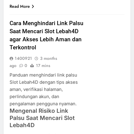
Read More
Cara Menghindari Link Palsu
Saat Mencari Slot Lebah4D
agar Akses Lebih Aman dan
Terkontrol
1400921
3 months
ago
0
17 mins
Panduan menghindari link palsu
Slot Lebah4D dengan tips akses
aman, verifikasi halaman,
perlindungan akun, dan
pengalaman pengguna nyaman.
Mengenal Risiko Link
Palsu Saat Mencari Slot
Lebah4D