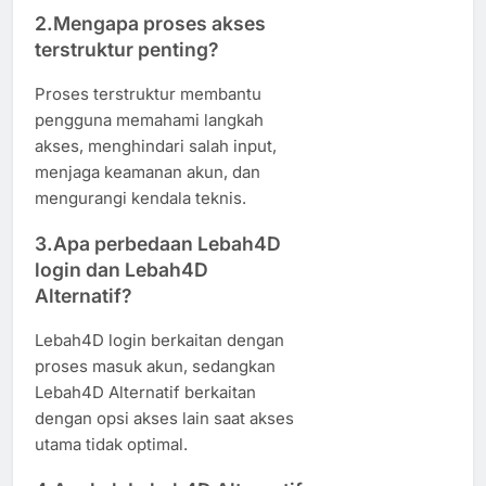
2.Mengapa proses akses
terstruktur penting?
Proses terstruktur membantu
pengguna memahami langkah
akses, menghindari salah input,
menjaga keamanan akun, dan
mengurangi kendala teknis.
3.Apa perbedaan Lebah4D
login dan Lebah4D
Alternatif?
Lebah4D login berkaitan dengan
proses masuk akun, sedangkan
Lebah4D Alternatif berkaitan
dengan opsi akses lain saat akses
utama tidak optimal.