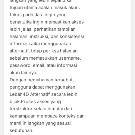
langkah yang lebih tepat.Jika
tujuan utama adalah masuk akun,
fokus pada data login yang
benar.Jika ingin memastikan akses
lebih jelas, perhatikan tampilan
halaman, instruksi, dan konsistensi
informasi.Jika menggunakan
alternatif, tetap periksa halaman
sebelum memasukkan username,
password, email, atau informasi
akun lainnya.
Dengan pemahaman tersebut,
pengguna dapat menggunakan
Lebah4D Alternatif secara lebih
bijak.Proses akses yang
terstruktur selalu dimulai dari
kemampuan membaca konteks dan
memilih langkah yang sesuai
kebutuhan.