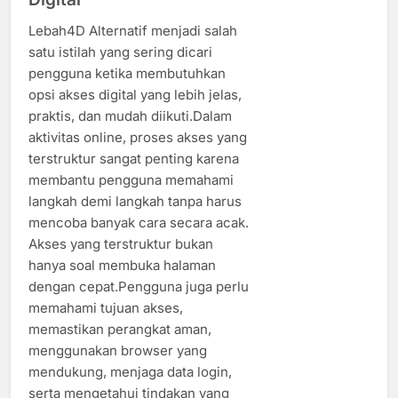
Lebah4D Alternatif menjadi salah
satu istilah yang sering dicari
pengguna ketika membutuhkan
opsi akses digital yang lebih jelas,
praktis, dan mudah diikuti.Dalam
aktivitas online, proses akses yang
terstruktur sangat penting karena
membantu pengguna memahami
langkah demi langkah tanpa harus
mencoba banyak cara secara acak.
Akses yang terstruktur bukan
hanya soal membuka halaman
dengan cepat.Pengguna juga perlu
memahami tujuan akses,
memastikan perangkat aman,
menggunakan browser yang
mendukung, menjaga data login,
serta mengetahui tindakan yang