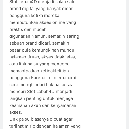
Slot Lebah4D menjadi salah satu
brand digital yang banyak dicari
pengguna ketika mereka
membutuhkan akses online yang
praktis dan mudah
digunakan.Namun, semakin sering
sebuah brand dicari, semakin
besar pula kemungkinan muncul
halaman tiruan, akses tidak jelas,
atau link palsu yang mencoba
memanfaatkan ketidaktelitian
pengguna.Karena itu, memahami
cara menghindari link palsu saat
mencari Slot Lebah4D menjadi
langkah penting untuk menjaga
keamanan akun dan kenyamanan
akses.
Link palsu biasanya dibuat agar
terlihat mirip dengan halaman yang