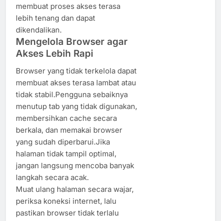
membuat proses akses terasa
lebih tenang dan dapat
dikendalikan.
Mengelola Browser agar
Akses Lebih Rapi
Browser yang tidak terkelola dapat
membuat akses terasa lambat atau
tidak stabil.Pengguna sebaiknya
menutup tab yang tidak digunakan,
membersihkan cache secara
berkala, dan memakai browser
yang sudah diperbarui.Jika
halaman tidak tampil optimal,
jangan langsung mencoba banyak
langkah secara acak.
Muat ulang halaman secara wajar,
periksa koneksi internet, lalu
pastikan browser tidak terlalu