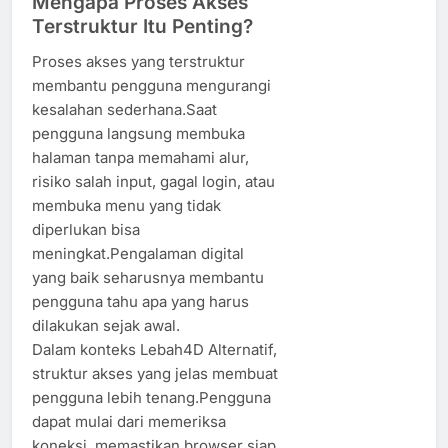
Mengapa Proses Akses
Terstruktur Itu Penting?
Proses akses yang terstruktur
membantu pengguna mengurangi
kesalahan sederhana.Saat
pengguna langsung membuka
halaman tanpa memahami alur,
risiko salah input, gagal login, atau
membuka menu yang tidak
diperlukan bisa
meningkat.Pengalaman digital
yang baik seharusnya membantu
pengguna tahu apa yang harus
dilakukan sejak awal.
Dalam konteks Lebah4D Alternatif,
struktur akses yang jelas membuat
pengguna lebih tenang.Pengguna
dapat mulai dari memeriksa
koneksi, memastikan browser siap,