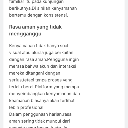
familiar itu pada kunjungan
berikutnya.Di sinilah kenyamanan
bertemu dengan konsistensi.
Rasa aman yang tidak
mengganggu
Kenyamanan tidak hanya soal
visual atau alur.Ia juga berkaitan
dengan rasa aman.Pengguna ingin
merasa bahwa akun dan interaksi
mereka ditangani dengan
serius,tetapi tanpa proses yang
terlalu berat.Platform yang mampu
menyeimbangkan kenyamanan dan
keamanan biasanya akan terlihat
lebih profesional.
Dalam penggunaan harian,rasa
aman sering tidak muncul dari
sesuatu yang besar.Justru ia