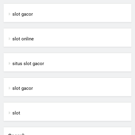
slot gacor
slot online
situs slot gacor
slot gacor
slot