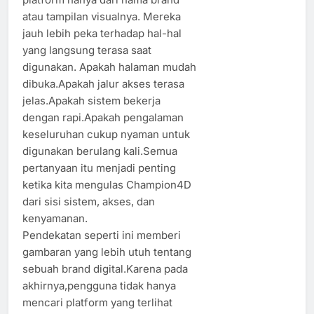
atau tampilan visualnya. Mereka
jauh lebih peka terhadap hal-hal
yang langsung terasa saat
digunakan. Apakah halaman mudah
dibuka.Apakah jalur akses terasa
jelas.Apakah sistem bekerja
dengan rapi.Apakah pengalaman
keseluruhan cukup nyaman untuk
digunakan berulang kali.Semua
pertanyaan itu menjadi penting
ketika kita mengulas Champion4D
dari sisi sistem, akses, dan
kenyamanan.
Pendekatan seperti ini memberi
gambaran yang lebih utuh tentang
sebuah brand digital.Karena pada
akhirnya,pengguna tidak hanya
mencari platform yang terlihat