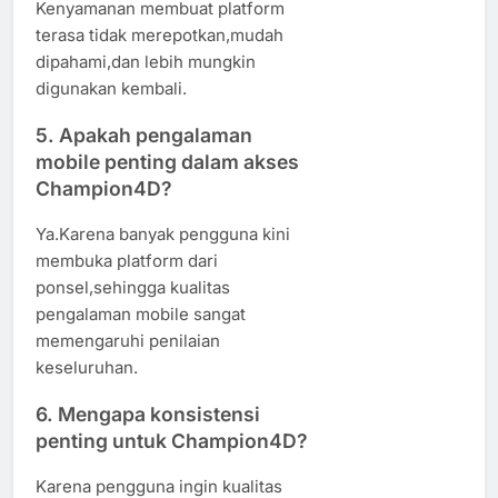
Kenyamanan membuat platform
terasa tidak merepotkan,mudah
dipahami,dan lebih mungkin
digunakan kembali.
5. Apakah pengalaman
mobile penting dalam akses
Champion4D?
Ya.Karena banyak pengguna kini
membuka platform dari
ponsel,sehingga kualitas
pengalaman mobile sangat
memengaruhi penilaian
keseluruhan.
6. Mengapa konsistensi
penting untuk Champion4D?
Karena pengguna ingin kualitas