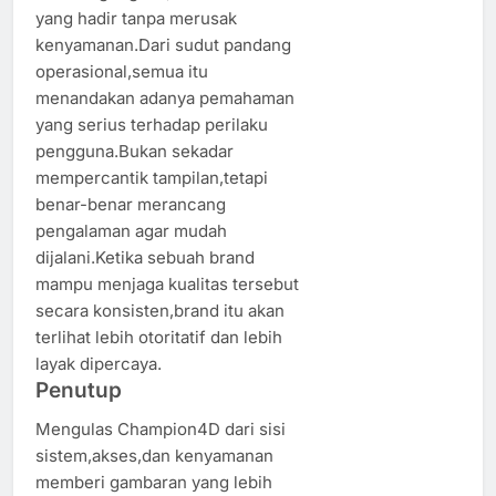
yang hadir tanpa merusak
kenyamanan.Dari sudut pandang
operasional,semua itu
menandakan adanya pemahaman
yang serius terhadap perilaku
pengguna.Bukan sekadar
mempercantik tampilan,tetapi
benar-benar merancang
pengalaman agar mudah
dijalani.Ketika sebuah brand
mampu menjaga kualitas tersebut
secara konsisten,brand itu akan
terlihat lebih otoritatif dan lebih
layak dipercaya.
Penutup
Mengulas Champion4D dari sisi
sistem,akses,dan kenyamanan
memberi gambaran yang lebih