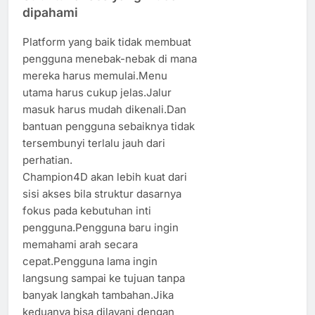
dipahami
Platform yang baik tidak membuat
pengguna menebak-nebak di mana
mereka harus memulai.Menu
utama harus cukup jelas.Jalur
masuk harus mudah dikenali.Dan
bantuan pengguna sebaiknya tidak
tersembunyi terlalu jauh dari
perhatian.
Champion4D akan lebih kuat dari
sisi akses bila struktur dasarnya
fokus pada kebutuhan inti
pengguna.Pengguna baru ingin
memahami arah secara
cepat.Pengguna lama ingin
langsung sampai ke tujuan tanpa
banyak langkah tambahan.Jika
keduanya bisa dilayani dengan