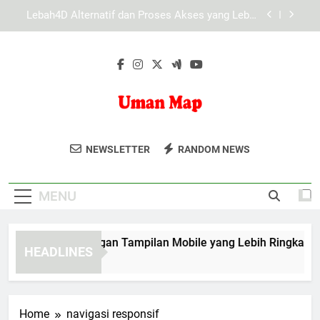
Skip
Cara Menghindari Link Palsu Saat Mencari Slot
to
Lebah4D agar Akses Lebih Aman dan Terkontrol
content
LAE138 Login: Tips Menghindari Halaman Akses
Palsu agar Akun Tetap Aman
Slot Lebah4D dengan Tampilan Mobile yang Lebih
Ringkas dan Responsif
Lebah4D Alternatif dan Proses Akses yang Lebih
Terstruktur
Uman Map
Dapatkan Informasi Lokasi Dan
Cara Menghindari Link Palsu Saat Mencari Slot
NEWSLETTER
RANDOM NEWS
Lebah4D agar Akses Lebih Aman dan Terkontrol
Navigasi Lengkap Dengan Uman Map.
LAE138 Login: Tips Menghindari Halaman Akses
Alat Bantu Yang Praktis Untuk
Palsu agar Akun Tetap Aman
MENU
Perjalanan Anda.
ot Lebah4D dengan Tampilan Mobile yang Lebih Ringkas dan R
HEADLINES
onths Ago
Home
navigasi responsif