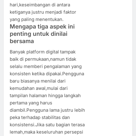
hari,keseimbangan di antara
ketiganya justru menjadi faktor
yang paling menentukan.
Mengapa tiga aspek ini
penting untuk dinilai
bersama
Banyak platform digital tampak
baik di permukaan,namun tidak
selalu memberi pengalaman yang
konsisten ketika dipakai.Pengguna
baru biasanya menilai dari
kemudahan awal,mulai dari
tampilan halaman hingga langkah
pertama yang harus
diambil.Pengguna lama justru lebih
peka terhadap stabilitas dan
konsistensi.Jika satu bagian terasa
lemah,maka keseluruhan persepsi