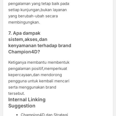
pengalaman yang tetap baik pada
setiap kunjungan,bukan layanan
yang berubah-ubah secara
membingungkan.
7. Apa dampak
sistem,akses,dan
kenyamanan terhadap brand
Champion4D?
Ketiganya membantu membentuk
pengalaman positif,memperkuat
kepercayaan,dan mendorong
pengguna untuk kembali mencari
serta menggunakan brand
tersebut.
Internal Linking
Suggestion
Champion4D dan Strategi