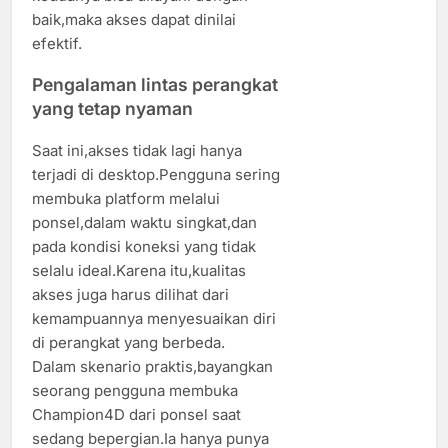
baik,maka akses dapat dinilai
efektif.
Pengalaman lintas perangkat
yang tetap nyaman
Saat ini,akses tidak lagi hanya
terjadi di desktop.Pengguna sering
membuka platform melalui
ponsel,dalam waktu singkat,dan
pada kondisi koneksi yang tidak
selalu ideal.Karena itu,kualitas
akses juga harus dilihat dari
kemampuannya menyesuaikan diri
di perangkat yang berbeda.
Dalam skenario praktis,bayangkan
seorang pengguna membuka
Champion4D dari ponsel saat
sedang bepergian.Ia hanya punya