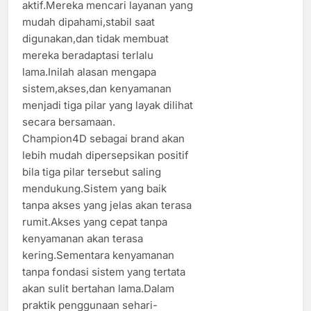
aktif.Mereka mencari layanan yang
mudah dipahami,stabil saat
digunakan,dan tidak membuat
mereka beradaptasi terlalu
lama.Inilah alasan mengapa
sistem,akses,dan kenyamanan
menjadi tiga pilar yang layak dilihat
secara bersamaan.
Champion4D sebagai brand akan
lebih mudah dipersepsikan positif
bila tiga pilar tersebut saling
mendukung.Sistem yang baik
tanpa akses yang jelas akan terasa
rumit.Akses yang cepat tanpa
kenyamanan akan terasa
kering.Sementara kenyamanan
tanpa fondasi sistem yang tertata
akan sulit bertahan lama.Dalam
praktik penggunaan sehari-