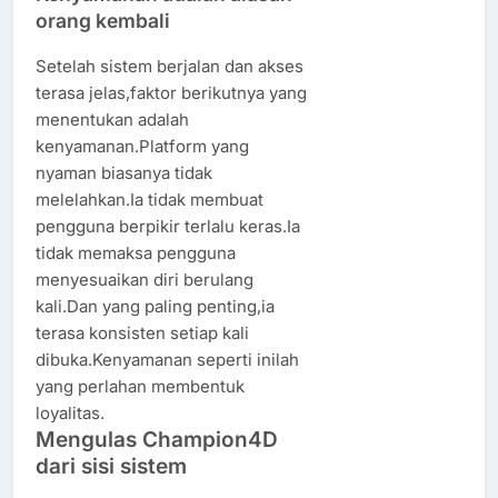
orang kembali
Setelah sistem berjalan dan akses
terasa jelas,faktor berikutnya yang
menentukan adalah
kenyamanan.Platform yang
nyaman biasanya tidak
melelahkan.Ia tidak membuat
pengguna berpikir terlalu keras.Ia
tidak memaksa pengguna
menyesuaikan diri berulang
kali.Dan yang paling penting,ia
terasa konsisten setiap kali
dibuka.Kenyamanan seperti inilah
yang perlahan membentuk
loyalitas.
Mengulas Champion4D
dari sisi sistem