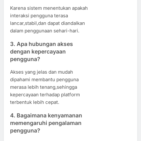
Karena sistem menentukan apakah
interaksi pengguna terasa
lancar,stabil,dan dapat diandalkan
dalam penggunaan sehari-hari.
3. Apa hubungan akses
dengan kepercayaan
pengguna?
Akses yang jelas dan mudah
dipahami membantu pengguna
merasa lebih tenang,sehingga
kepercayaan terhadap platform
terbentuk lebih cepat.
4. Bagaimana kenyamanan
memengaruhi pengalaman
pengguna?