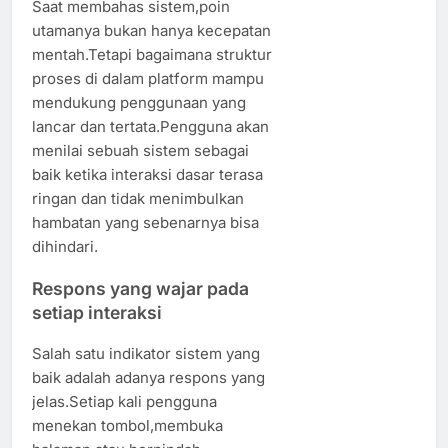
Saat membahas sistem,poin
utamanya bukan hanya kecepatan
mentah.Tetapi bagaimana struktur
proses di dalam platform mampu
mendukung penggunaan yang
lancar dan tertata.Pengguna akan
menilai sebuah sistem sebagai
baik ketika interaksi dasar terasa
ringan dan tidak menimbulkan
hambatan yang sebenarnya bisa
dihindari.
Respons yang wajar pada
setiap interaksi
Salah satu indikator sistem yang
baik adalah adanya respons yang
jelas.Setiap kali pengguna
menekan tombol,membuka