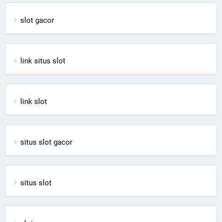
slot gacor
link situs slot
link slot
situs slot gacor
situs slot