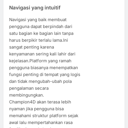
Navigasi yang intuitif
Navigasi yang baik membuat
pengguna dapat berpindah dari
satu bagian ke bagian lain tanpa
harus berpikir terlalu lama.Ini
sangat penting karena
kenyamanan sering kali lahir dari
kejelasan.Platform yang ramah
pengguna biasanya menempatkan
fungsi penting di tempat yang logis
dan tidak mengubah-ubah pola
pengalaman secara
membingungkan.
Champion4D akan terasa lebih
nyaman jika pengguna bisa
memahami struktur platform sejak
awal lalu mempertahankan rasa