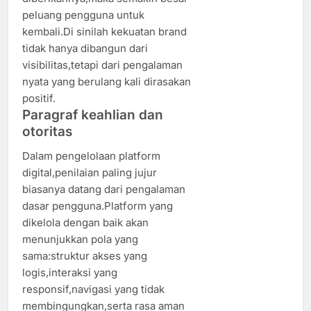
peluang pengguna untuk
kembali.Di sinilah kekuatan brand
tidak hanya dibangun dari
visibilitas,tetapi dari pengalaman
nyata yang berulang kali dirasakan
positif.
Paragraf keahlian dan
otoritas
Dalam pengelolaan platform
digital,penilaian paling jujur
biasanya datang dari pengalaman
dasar pengguna.Platform yang
dikelola dengan baik akan
menunjukkan pola yang
sama:struktur akses yang
logis,interaksi yang
responsif,navigasi yang tidak
membingungkan,serta rasa aman