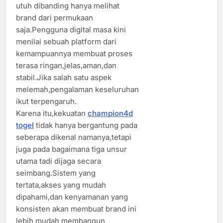
utuh dibanding hanya melihat
brand dari permukaan
saja.Pengguna digital masa kini
menilai sebuah platform dari
kemampuannya membuat proses
terasa ringan,jelas,aman,dan
stabil.Jika salah satu aspek
melemah,pengalaman keseluruhan
ikut terpengaruh.
Karena itu,kekuatan
champion4d
togel
tidak hanya bergantung pada
seberapa dikenal namanya,tetapi
juga pada bagaimana tiga unsur
utama tadi dijaga secara
seimbang.Sistem yang
tertata,akses yang mudah
dipahami,dan kenyamanan yang
konsisten akan membuat brand ini
lebih mudah membangun