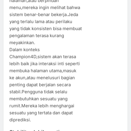
halaman,atau berpindah
menu,mereka ingin melihat bahwa
sistem benar-benar bekerja.Jeda
yang terlalu lama atau perilaku
yang tidak konsisten bisa membuat
pengalaman terasa kurang
meyakinkan.
Dalam konteks
Champion4D,sistem akan terasa
lebih baik jika interaksi inti seperti
membuka halaman utama,masuk
ke akun,atau menelusuri bagian
penting dapat berjalan secara
stabil.Pengguna tidak selalu
membutuhkan sesuatu yang
rumit.Mereka lebih menghargai
sesuatu yang tertata dan dapat
diprediksi.