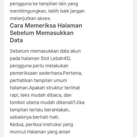
pengguna ke tampilan lain yang
membingungkan, lebih baik jangan
melanjutkan akses.
Cara Memeriksa Halaman
Sebelum Memasukkan
Data
Sebelum memasukkan data akun
pada halaman Slot Lebah4D,
pengguna perlu melakukan
pemeriksaan sederhana.Pertama,
perhatikan tampilan umum
halaman.Apakah struktur terlihat
rapi, teks mudah dibaca, dan
tombol utama mudah dikenali?Jika
tampilan terlalu berantakan,
sebaiknya berhati-hati.
Kedua, periksa instruksi yang
muncul.Halaman yang aman