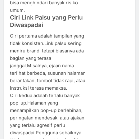
bisa menghindari banyak risiko
umum.
Ciri Link Palsu yang Perlu
Diwaspadai
Ciri pertama adalah tampilan yang
tidak konsisten.Link palsu sering
meniru brand, tetapi biasanya ada
bagian yang terasa
janggal.Misalnya, ejaan nama
terlihat berbeda, susunan halaman
berantakan, tombol tidak rapi, atau
instruksi terasa memaksa.
Ciri kedua adalah terlalu banyak
pop-up.Halaman yang
menampilkan pop-up berlebihan,
peringatan mendesak, atau ajakan
yang terlalu agresif perlu
diwaspadai.Pengguna sebaiknya