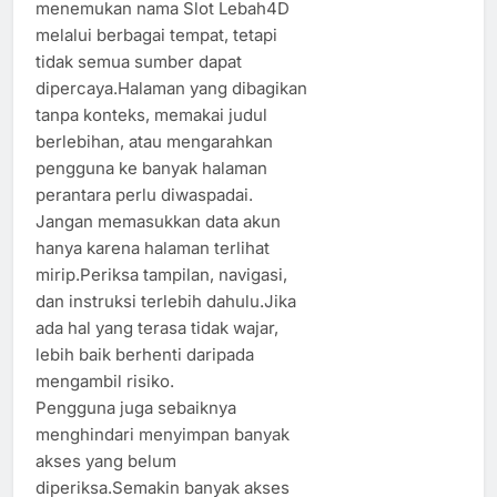
menemukan nama Slot Lebah4D
melalui berbagai tempat, tetapi
tidak semua sumber dapat
dipercaya.Halaman yang dibagikan
tanpa konteks, memakai judul
berlebihan, atau mengarahkan
pengguna ke banyak halaman
perantara perlu diwaspadai.
Jangan memasukkan data akun
hanya karena halaman terlihat
mirip.Periksa tampilan, navigasi,
dan instruksi terlebih dahulu.Jika
ada hal yang terasa tidak wajar,
lebih baik berhenti daripada
mengambil risiko.
Pengguna juga sebaiknya
menghindari menyimpan banyak
akses yang belum
diperiksa.Semakin banyak akses