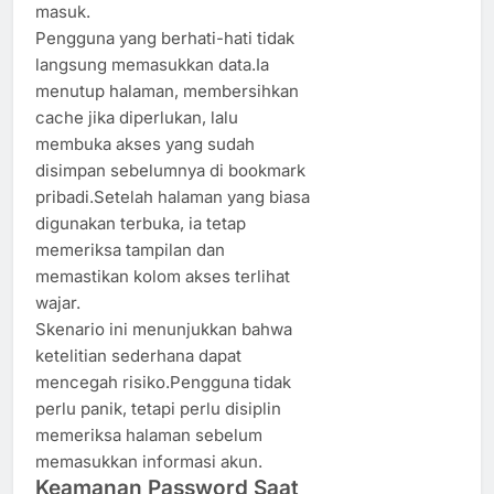
masuk.
Pengguna yang berhati-hati tidak
langsung memasukkan data.Ia
menutup halaman, membersihkan
cache jika diperlukan, lalu
membuka akses yang sudah
disimpan sebelumnya di bookmark
pribadi.Setelah halaman yang biasa
digunakan terbuka, ia tetap
memeriksa tampilan dan
memastikan kolom akses terlihat
wajar.
Skenario ini menunjukkan bahwa
ketelitian sederhana dapat
mencegah risiko.Pengguna tidak
perlu panik, tetapi perlu disiplin
memeriksa halaman sebelum
memasukkan informasi akun.
Keamanan Password Saat