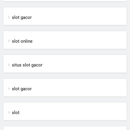
slot gacor
slot online
situs slot gacor
slot gacor
slot