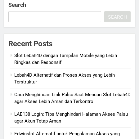
Search
SEARCH
Recent Posts
Slot Lebah4D dengan Tampilan Mobile yang Lebih
Ringkas dan Responsif
Lebah4D Alternatif dan Proses Akses yang Lebih
Terstruktur
Cara Menghindari Link Palsu Saat Mencari Slot Lebah4D
agar Akses Lebih Aman dan Terkontrol
LAE138 Login: Tips Menghindari Halaman Akses Palsu
agar Akun Tetap Aman
Edwinslot Alternatif untuk Pengalaman Akses yang