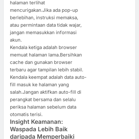
halaman terlihat
mencurigakan.Jika ada pop-up
berlebihan, instruksi memaksa,
atau permintaan data tidak wajar,
jangan memasukkan informasi
akun.
Kendala ketiga adalah browser
memuat halaman lama.Bersihkan
cache dan gunakan browser
terbaru agar tampilan lebih stabil.
Kendala keempat adalah data auto-
fill masuk ke halaman yang
salah.Jangan aktifkan auto-fill di
perangkat bersama dan selalu
periksa halaman sebelum data
otomatis terisi.
Insight Keamanan:
Waspada Lebih Baik
daripada Memperbaiki