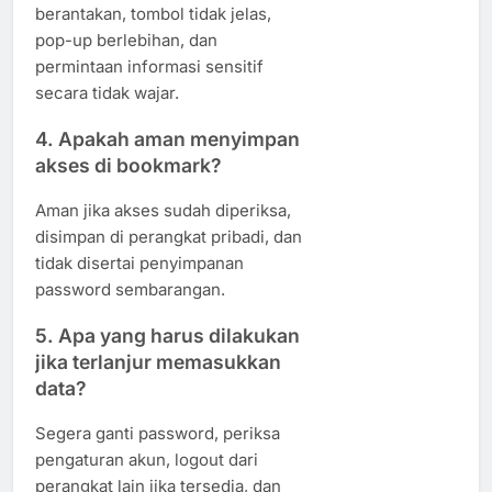
berantakan, tombol tidak jelas,
pop-up berlebihan, dan
permintaan informasi sensitif
secara tidak wajar.
4. Apakah aman menyimpan
akses di bookmark?
Aman jika akses sudah diperiksa,
disimpan di perangkat pribadi, dan
tidak disertai penyimpanan
password sembarangan.
5. Apa yang harus dilakukan
jika terlanjur memasukkan
data?
Segera ganti password, periksa
pengaturan akun, logout dari
perangkat lain jika tersedia, dan