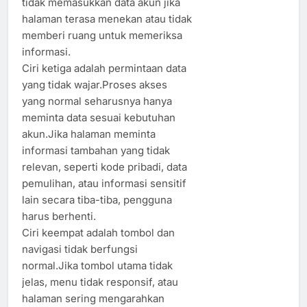
tidak memasukkan data akun jika
halaman terasa menekan atau tidak
memberi ruang untuk memeriksa
informasi.
Ciri ketiga adalah permintaan data
yang tidak wajar.Proses akses
yang normal seharusnya hanya
meminta data sesuai kebutuhan
akun.Jika halaman meminta
informasi tambahan yang tidak
relevan, seperti kode pribadi, data
pemulihan, atau informasi sensitif
lain secara tiba-tiba, pengguna
harus berhenti.
Ciri keempat adalah tombol dan
navigasi tidak berfungsi
normal.Jika tombol utama tidak
jelas, menu tidak responsif, atau
halaman sering mengarahkan