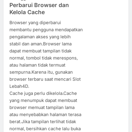
Perbarui Browser dan
Kelola Cache
Browser yang diperbarui
membantu pengguna mendapatkan
pengalaman akses yang lebih
stabil dan aman.Browser lama
dapat membuat tampilan tidak
normal, tombol tidak merespons,
atau halaman tidak termuat
sempurna.Karena itu, gunakan
browser terbaru saat mencari Slot
Lebah4D.
Cache juga perlu dikelola.Cache
yang menumpuk dapat membuat
browser memuat tampilan lama
atau menyebabkan halaman terasa
berat.Jika tampilan terlihat tidak
normal, bersihkan cache lalu buka