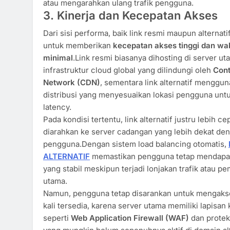
atau mengarahkan ulang trafik pengguna.
3. Kinerja dan Kecepatan Akses
Dari sisi performa, baik link resmi maupun alterna
untuk memberikan
kecepatan akses tinggi dan wa
minimal
.Link resmi biasanya dihosting di server u
infrastruktur cloud global yang dilindungi oleh
Cont
Network (CDN)
, sementara link alternatif menggun
distribusi yang menyesuaikan lokasi pengguna un
latency.
Pada kondisi tertentu, link alternatif justru lebih c
diarahkan ke server cadangan yang lebih dekat den
pengguna.Dengan sistem load balancing otomatis,
ALTERNATIF
memastikan pengguna tetap mendapa
yang stabil meskipun terjadi lonjakan trafik atau pe
utama.
Namun, pengguna tetap disarankan untuk mengakses
kali tersedia, karena server utama memiliki lapis
seperti
Web Application Firewall (WAF)
dan protek