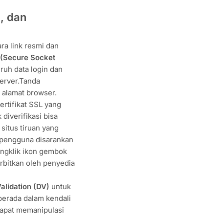
, dan
ra link resmi dan
 (Secure Socket
ruh data login dan
server.Tanda
 alamat browser.
sertifikat SSL yang
diverifikasi bisa
situs tiruan yang
, pengguna disarankan
gklik ikon gembok
rbitkan oleh penyedia
alidation (DV)
untuk
berada dalam kendali
dapat memanipulasi