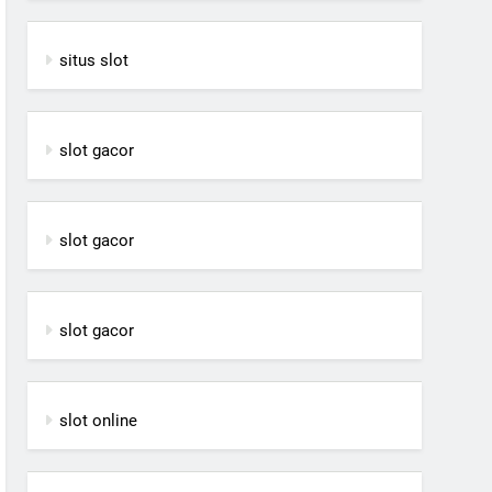
situs slot
slot gacor
slot gacor
slot gacor
slot online