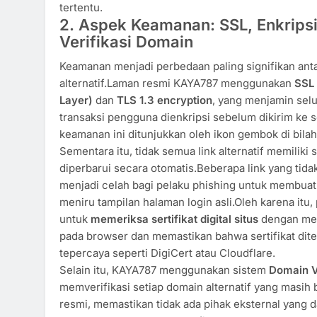
tertentu.
2. Aspek Keamanan: SSL, Enkripsi
Verifikasi Domain
Keamanan menjadi perbedaan paling signifikan anta
alternatif.Laman resmi KAYA787 menggunakan
SSL
Layer)
dan
TLS 1.3 encryption
, yang menjamin selu
transaksi pengguna dienkripsi sebelum dikirim ke 
keamanan ini ditunjukkan oleh ikon gembok di bilah
Sementara itu, tidak semua link alternatif memiliki 
diperbarui secara otomatis.Beberapa link yang tidak 
menjadi celah bagi pelaku phishing untuk membuat 
meniru tampilan halaman login asli.Oleh karena itu
untuk
memeriksa sertifikat digital situs
dengan men
pada browser dan memastikan bahwa sertifikat dite
tepercaya seperti DigiCert atau Cloudflare.
Selain itu, KAYA787 menggunakan sistem
Domain V
memverifikasi setiap domain alternatif yang masih 
resmi, memastikan tidak ada pihak eksternal yang 