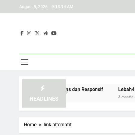
Skip
August 9, 2026
9:13:15 AM
to
content
Um
Dapatkan 
 yang Lebih Ringkas dan Responsif
Lebah4D Alternatif 
3 Months Ago
HEADLINES
Home
link-alternatif