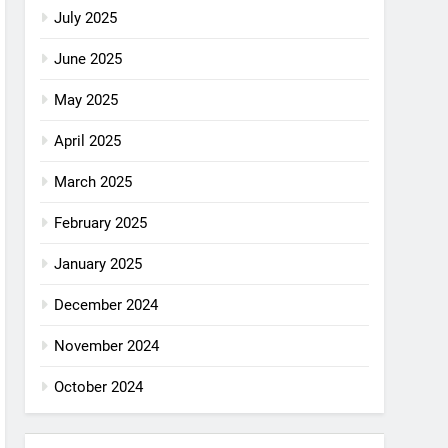
July 2025
June 2025
May 2025
April 2025
March 2025
February 2025
January 2025
December 2024
November 2024
October 2024