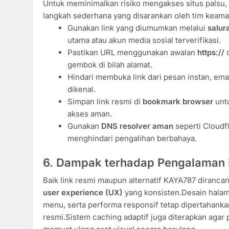
Untuk meminimalkan risiko mengakses situs palsu,
langkah sederhana yang disarankan oleh tim keam
Gunakan link yang diumumkan melalui
salur
utama atau akun media sosial terverifikasi.
Pastikan URL menggunakan awalan
https://
d
gembok di bilah alamat.
Hindari membuka link dari pesan instan, email
dikenal.
Simpan link resmi di
bookmark browser
unt
akses aman.
Gunakan
DNS resolver aman
seperti Cloudfla
menghindari pengalihan berbahaya.
6. Dampak terhadap Pengalaman
Baik link resmi maupun alternatif KAYA787 diranc
user experience (UX)
yang konsisten.Desain halama
menu, serta performa responsif tetap dipertahanka
resmi.Sistem caching adaptif juga diterapkan agar 