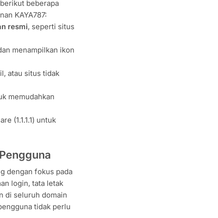
 berikut beberapa
anan KAYA787:
an resmi
, seperti situs
an menampilkan ikon
, atau situs tidak
uk memudahkan
re (1.1.1.1) untuk
 Pengguna
ang dengan fokus pada
n login, tata letak
n di seluruh domain
pengguna tidak perlu