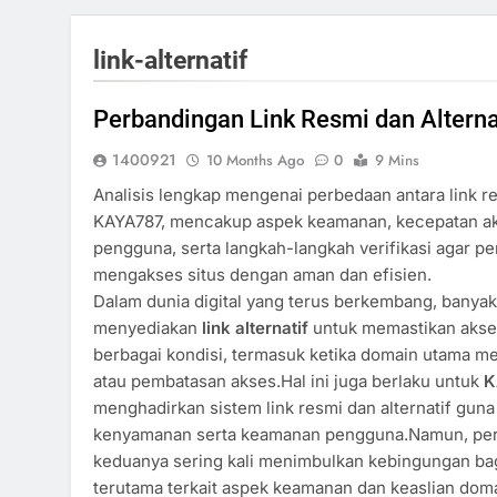
link-alternatif
Perbandingan Link Resmi dan Altern
1400921
10 Months Ago
0
9 Mins
Analisis lengkap mengenai perbedaan antara link res
KAYA787, mencakup aspek keamanan, kecepatan aks
pengguna, serta langkah-langkah verifikasi agar p
mengakses situs dengan aman dan efisien.
Dalam dunia digital yang terus berkembang, banyak
menyediakan
link alternatif
untuk memastikan akses
berbagai kondisi, termasuk ketika domain utama 
atau pembatasan akses.Hal ini juga berlaku untuk
K
menghadirkan sistem link resmi dan alternatif gun
kenyamanan serta keamanan pengguna.Namun, per
keduanya sering kali menimbulkan kebingungan ba
terutama terkait aspek keamanan dan keaslian doma