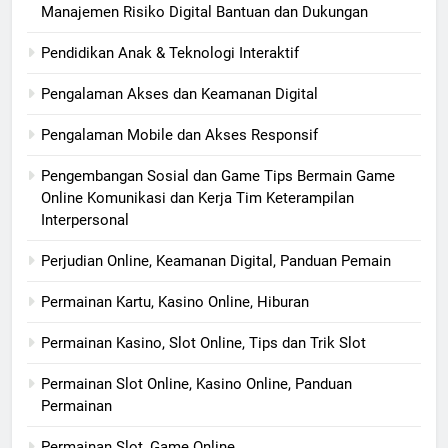
Manajemen Risiko Digital Bantuan dan Dukungan
Pendidikan Anak & Teknologi Interaktif
Pengalaman Akses dan Keamanan Digital
Pengalaman Mobile dan Akses Responsif
Pengembangan Sosial dan Game Tips Bermain Game
Online Komunikasi dan Kerja Tim Keterampilan
Interpersonal
Perjudian Online, Keamanan Digital, Panduan Pemain
Permainan Kartu, Kasino Online, Hiburan
Permainan Kasino, Slot Online, Tips dan Trik Slot
Permainan Slot Online, Kasino Online, Panduan
Permainan
Permainan Slot, Game Online