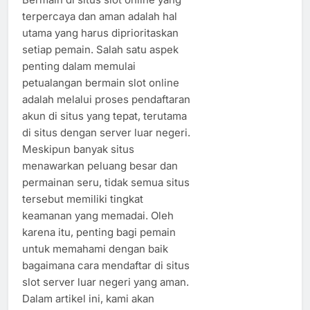
terpercaya dan aman adalah hal
utama yang harus diprioritaskan
setiap pemain. Salah satu aspek
penting dalam memulai
petualangan bermain slot online
adalah melalui proses pendaftaran
akun di situs yang tepat, terutama
di situs dengan server luar negeri.
Meskipun banyak situs
menawarkan peluang besar dan
permainan seru, tidak semua situs
tersebut memiliki tingkat
keamanan yang memadai. Oleh
karena itu, penting bagi pemain
untuk memahami dengan baik
bagaimana cara mendaftar di situs
slot server luar negeri yang aman.
Dalam artikel ini, kami akan