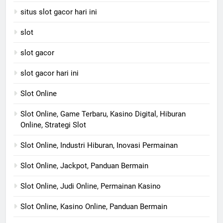
situs slot gacor hari ini
slot
slot gacor
slot gacor hari ini
Slot Online
Slot Online, Game Terbaru, Kasino Digital, Hiburan
Online, Strategi Slot
Slot Online, Industri Hiburan, Inovasi Permainan
Slot Online, Jackpot, Panduan Bermain
Slot Online, Judi Online, Permainan Kasino
Slot Online, Kasino Online, Panduan Bermain