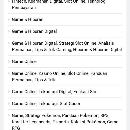
Fintech, Keamanan Digital, Slot Online, Teknologi
Pembayaran
Game & Hiburan
Game & Hiburan Digital
Game & Hiburan Digital, Strategi Slot Online, Analisis
Permainan, Tips & Trik Gaming, Hiburan & Hiburan Digital
Game Online
Game Online, Kasino Online, Slot Online, Panduan
Permainan, Tips & Trik
Game Online, Teknologi Digital, Edukasi Slot
Game Online, Teknologi, Slot Gacor
Game, Strategi Pokémon, Panduan Pokémon, RPG,
Karakter Legendaris, E-sports, Koleksi Pokémon, Game
RPG