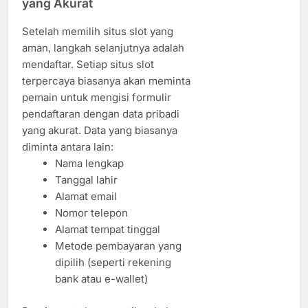
yang Akurat
Setelah memilih situs slot yang
aman, langkah selanjutnya adalah
mendaftar. Setiap situs slot
terpercaya biasanya akan meminta
pemain untuk mengisi formulir
pendaftaran dengan data pribadi
yang akurat. Data yang biasanya
diminta antara lain:
Nama lengkap
Tanggal lahir
Alamat email
Nomor telepon
Alamat tempat tinggal
Metode pembayaran yang
dipilih (seperti rekening
bank atau e-wallet)