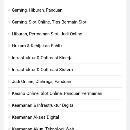
Gaming, Hiburan, Panduan
Gaming, Slot Online, Tips Bermain Slot
Hiburan, Permainan Slot, Judi Online
Hukum & Kebijakan Publik
Infrastruktur & Optimasi Kinerja
Infrastruktur & Optimasi Sistem
Judi Online, Olahraga, Panduan
Kasino Online, Slot Online, Panduan Permainan
Keamanan & Infrastruktur Digital
Keamanan Akses Digital
Keamanan Akun, Teknologi Web