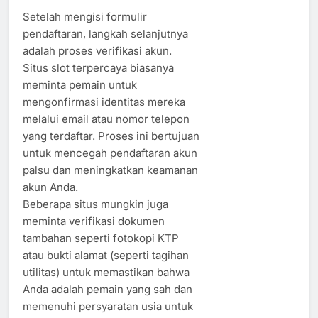
Setelah mengisi formulir
pendaftaran, langkah selanjutnya
adalah proses verifikasi akun.
Situs slot terpercaya biasanya
meminta pemain untuk
mengonfirmasi identitas mereka
melalui email atau nomor telepon
yang terdaftar. Proses ini bertujuan
untuk mencegah pendaftaran akun
palsu dan meningkatkan keamanan
akun Anda.
Beberapa situs mungkin juga
meminta verifikasi dokumen
tambahan seperti fotokopi KTP
atau bukti alamat (seperti tagihan
utilitas) untuk memastikan bahwa
Anda adalah pemain yang sah dan
memenuhi persyaratan usia untuk