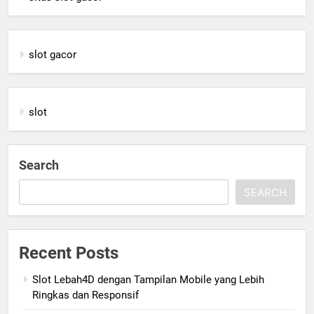
slot gacor
slot
Search
SEARCH
Recent Posts
Slot Lebah4D dengan Tampilan Mobile yang Lebih
Ringkas dan Responsif