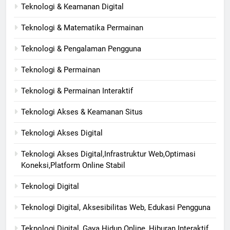
Teknologi & Keamanan Digital
Teknologi & Matematika Permainan
Teknologi & Pengalaman Pengguna
Teknologi & Permainan
Teknologi & Permainan Interaktif
Teknologi Akses & Keamanan Situs
Teknologi Akses Digital
Teknologi Akses Digital,Infrastruktur Web,Optimasi
Koneksi,Platform Online Stabil
Teknologi Digital
Teknologi Digital, Aksesibilitas Web, Edukasi Pengguna
Teknologi Digital, Gaya Hidup Online, Hiburan Interaktif