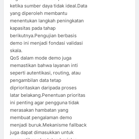
ketika sumber daya tidak ideal.Data
yang diperoleh membantu
menentukan langkah peningkatan
kapasitas pada tahap
berikutnya.Pengujian berbasis
demo ini menjadi fondasi validasi
skala.
QoS dalam mode demo juga
memastikan bahwa layanan inti
seperti autentikasi, routing, atau
pengambilan data tetap
diprioritaskan daripada proses
latar belakang.Penentuan prioritas
ini penting agar pengguna tidak
merasakan hambatan yang
membuat pengalaman demo
menjadi buruk.Mekanisme fallback
juga dapat dimasukkan untuk