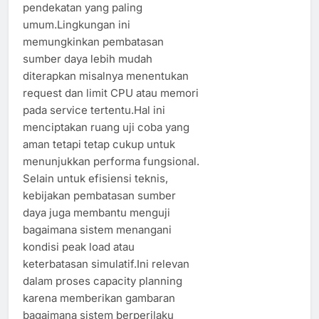
pendekatan yang paling
umum.Lingkungan ini
memungkinkan pembatasan
sumber daya lebih mudah
diterapkan misalnya menentukan
request dan limit CPU atau memori
pada service tertentu.Hal ini
menciptakan ruang uji coba yang
aman tetapi tetap cukup untuk
menunjukkan performa fungsional.
Selain untuk efisiensi teknis,
kebijakan pembatasan sumber
daya juga membantu menguji
bagaimana sistem menangani
kondisi peak load atau
keterbatasan simulatif.Ini relevan
dalam proses capacity planning
karena memberikan gambaran
bagaimana sistem berperilaku