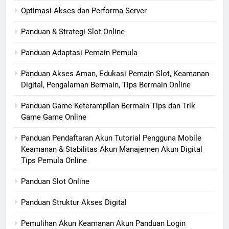
Optimasi Akses dan Performa Server
Panduan & Strategi Slot Online
Panduan Adaptasi Pemain Pemula
Panduan Akses Aman, Edukasi Pemain Slot, Keamanan
Digital, Pengalaman Bermain, Tips Bermain Online
Panduan Game Keterampilan Bermain Tips dan Trik
Game Game Online
Panduan Pendaftaran Akun Tutorial Pengguna Mobile
Keamanan & Stabilitas Akun Manajemen Akun Digital
Tips Pemula Online
Panduan Slot Online
Panduan Struktur Akses Digital
Pemulihan Akun Keamanan Akun Panduan Login