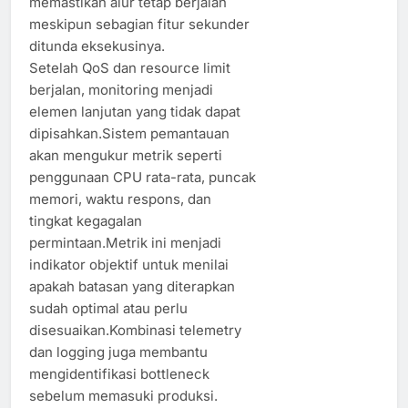
memastikan alur tetap berjalan
meskipun sebagian fitur sekunder
ditunda eksekusinya.
Setelah QoS dan resource limit
berjalan, monitoring menjadi
elemen lanjutan yang tidak dapat
dipisahkan.Sistem pemantauan
akan mengukur metrik seperti
penggunaan CPU rata-rata, puncak
memori, waktu respons, dan
tingkat kegagalan
permintaan.Metrik ini menjadi
indikator objektif untuk menilai
apakah batasan yang diterapkan
sudah optimal atau perlu
disesuaikan.Kombinasi telemetry
dan logging juga membantu
mengidentifikasi bottleneck
sebelum memasuki produksi.