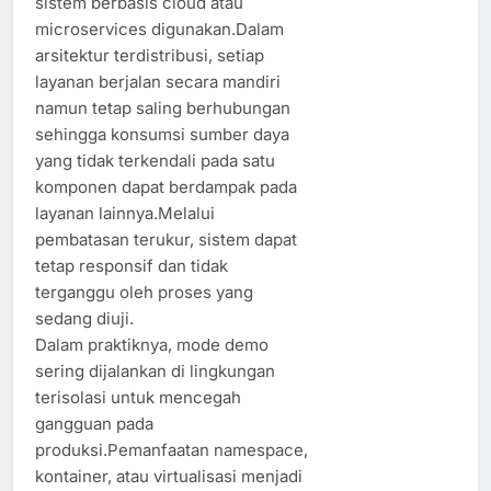
sistem berbasis cloud atau
microservices digunakan.Dalam
arsitektur terdistribusi, setiap
layanan berjalan secara mandiri
namun tetap saling berhubungan
sehingga konsumsi sumber daya
yang tidak terkendali pada satu
komponen dapat berdampak pada
layanan lainnya.Melalui
pembatasan terukur, sistem dapat
tetap responsif dan tidak
terganggu oleh proses yang
sedang diuji.
Dalam praktiknya, mode demo
sering dijalankan di lingkungan
terisolasi untuk mencegah
gangguan pada
produksi.Pemanfaatan namespace,
kontainer, atau virtualisasi menjadi