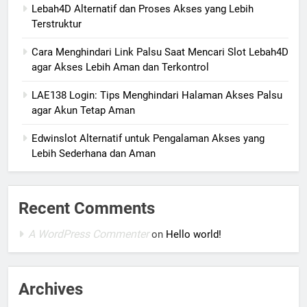
Lebah4D Alternatif dan Proses Akses yang Lebih
Terstruktur
Cara Menghindari Link Palsu Saat Mencari Slot Lebah4D
agar Akses Lebih Aman dan Terkontrol
LAE138 Login: Tips Menghindari Halaman Akses Palsu
agar Akun Tetap Aman
Edwinslot Alternatif untuk Pengalaman Akses yang
Lebih Sederhana dan Aman
Recent Comments
A WordPress Commenter
on
Hello world!
Archives