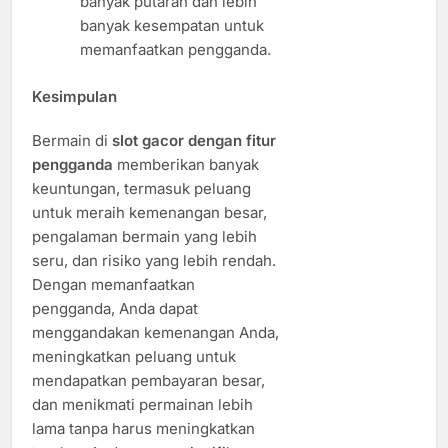
banyak putaran dan lebih
banyak kesempatan untuk
memanfaatkan pengganda.
Kesimpulan
Bermain di
slot gacor dengan fitur
pengganda
memberikan banyak
keuntungan, termasuk peluang
untuk meraih kemenangan besar,
pengalaman bermain yang lebih
seru, dan risiko yang lebih rendah.
Dengan memanfaatkan
pengganda, Anda dapat
menggandakan kemenangan Anda,
meningkatkan peluang untuk
mendapatkan pembayaran besar,
dan menikmati permainan lebih
lama tanpa harus meningkatkan