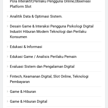
Pola Interaktif,Perilaku Pengguna Online,Observasi
Platform Slot
Analitik Data & Optimasi Sistem.
Desain Game & Interaksi Pengguna Psikologi Digital
Industri Hiburan Modern Teknologi dan Perilaku
Konsumen
Edukasi & Informasi
Edukasi Game / Analisis Perilaku Pemain
Evaluasi Sistem dan Pengalaman Digital
Fintech, Keamanan Digital, Slot Online, Teknologi
Pembayaran
Game & Hiburan
Game & Hiburan Digital