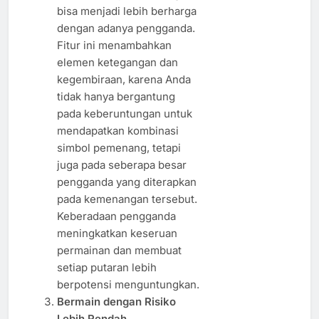
bisa menjadi lebih berharga
dengan adanya pengganda.
Fitur ini menambahkan
elemen ketegangan dan
kegembiraan, karena Anda
tidak hanya bergantung
pada keberuntungan untuk
mendapatkan kombinasi
simbol pemenang, tetapi
juga pada seberapa besar
pengganda yang diterapkan
pada kemenangan tersebut.
Keberadaan pengganda
meningkatkan keseruan
permainan dan membuat
setiap putaran lebih
berpotensi menguntungkan.
Bermain dengan Risiko
Lebih Rendah