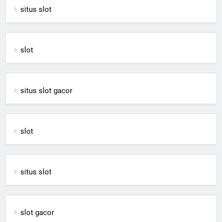
situs slot
slot
situs slot gacor
slot
situs slot
slot gacor