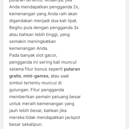
Anda mendapatkan pengganda 2x,
kemenangan yang Anda raih akan
digandakan menjadi dua kali lipat.
Begitu pula dengan pengganda 3x
atau bahkan lebih tinggi, yang
semakin meningkatkan
kemenangan Anda.
Pada banyak slot gacor,
pengganda ini sering kali muncul
selama fitur bonus seperti
putaran
gratis
,
mini-games
, atau saat
simbol tertentu muncul di
gulungan. Fitur pengganda
memberikan pemain peluang besar
untuk meraih kemenangan yang
jauh lebih besar, bahkan jika
mereka tidak mendapatkan jackpot
besar sekalipun.