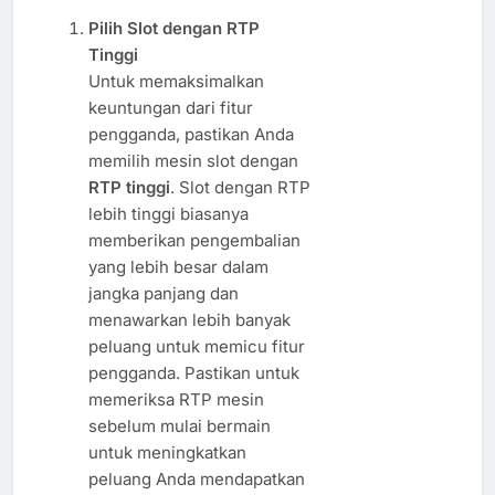
Pilih Slot dengan RTP
Tinggi
Untuk memaksimalkan
keuntungan dari fitur
pengganda, pastikan Anda
memilih mesin slot dengan
RTP tinggi
. Slot dengan RTP
lebih tinggi biasanya
memberikan pengembalian
yang lebih besar dalam
jangka panjang dan
menawarkan lebih banyak
peluang untuk memicu fitur
pengganda. Pastikan untuk
memeriksa RTP mesin
sebelum mulai bermain
untuk meningkatkan
peluang Anda mendapatkan