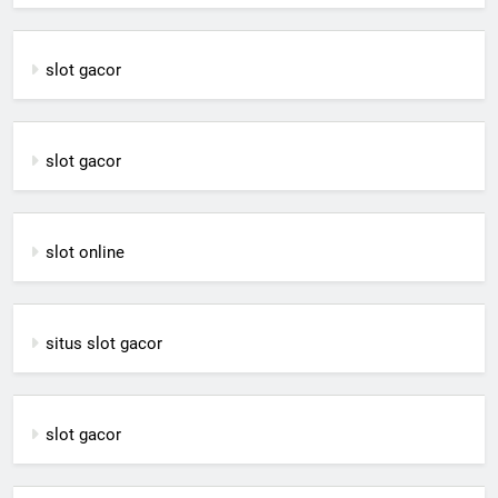
slot gacor
slot gacor
slot online
situs slot gacor
slot gacor