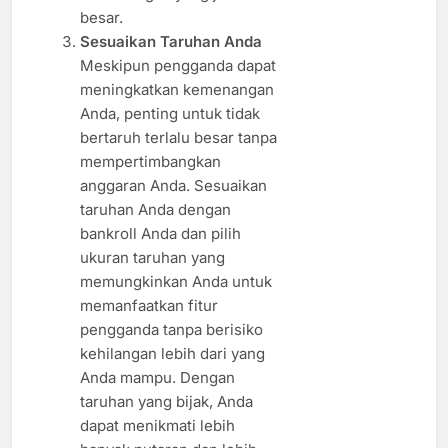
besar.
Sesuaikan Taruhan Anda
Meskipun pengganda dapat
meningkatkan kemenangan
Anda, penting untuk tidak
bertaruh terlalu besar tanpa
mempertimbangkan
anggaran Anda. Sesuaikan
taruhan Anda dengan
bankroll Anda dan pilih
ukuran taruhan yang
memungkinkan Anda untuk
memanfaatkan fitur
pengganda tanpa berisiko
kehilangan lebih dari yang
Anda mampu. Dengan
taruhan yang bijak, Anda
dapat menikmati lebih