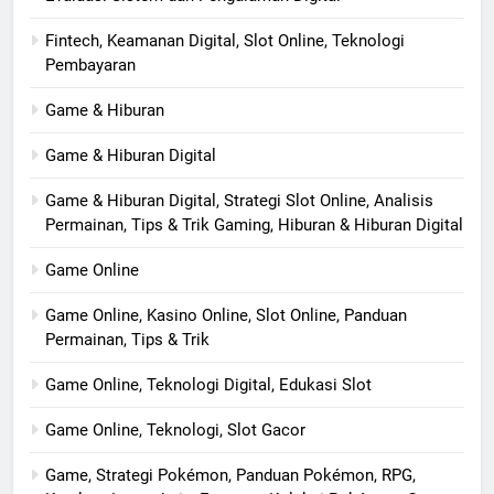
Fintech, Keamanan Digital, Slot Online, Teknologi
Pembayaran
Game & Hiburan
Game & Hiburan Digital
Game & Hiburan Digital, Strategi Slot Online, Analisis
Permainan, Tips & Trik Gaming, Hiburan & Hiburan Digital
Game Online
Game Online, Kasino Online, Slot Online, Panduan
Permainan, Tips & Trik
Game Online, Teknologi Digital, Edukasi Slot
Game Online, Teknologi, Slot Gacor
Game, Strategi Pokémon, Panduan Pokémon, RPG,