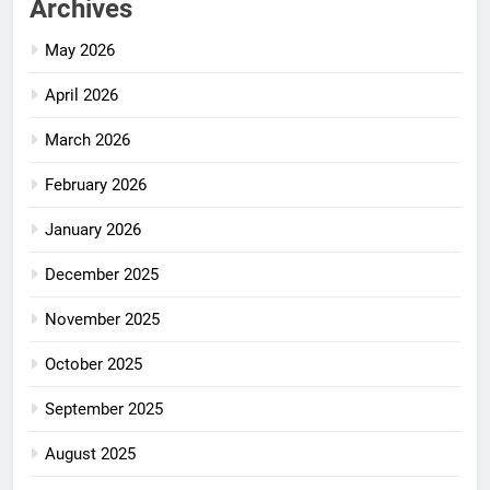
Archives
May 2026
April 2026
March 2026
February 2026
January 2026
December 2025
November 2025
October 2025
September 2025
August 2025