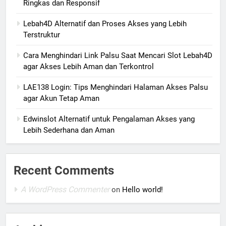
Ringkas dan Responsif
Lebah4D Alternatif dan Proses Akses yang Lebih
Terstruktur
Cara Menghindari Link Palsu Saat Mencari Slot Lebah4D
agar Akses Lebih Aman dan Terkontrol
LAE138 Login: Tips Menghindari Halaman Akses Palsu
agar Akun Tetap Aman
Edwinslot Alternatif untuk Pengalaman Akses yang
Lebih Sederhana dan Aman
Recent Comments
A WordPress Commenter
on
Hello world!