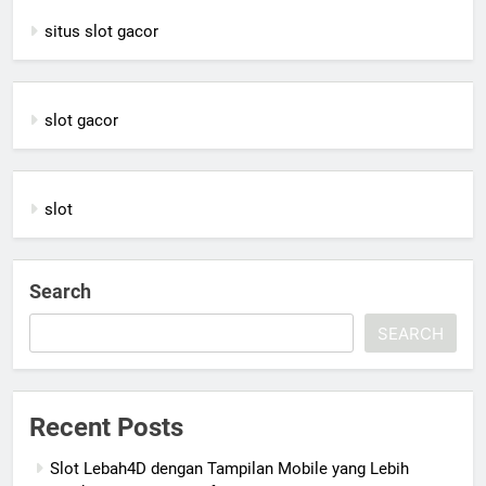
situs slot gacor
slot gacor
slot
Search
SEARCH
Recent Posts
Slot Lebah4D dengan Tampilan Mobile yang Lebih