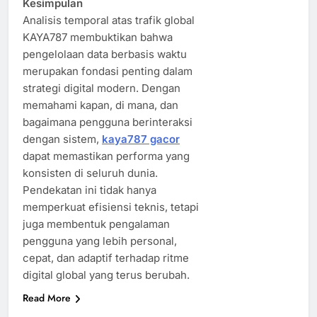
Kesimpulan
Analisis temporal atas trafik global
KAYA787 membuktikan bahwa
pengelolaan data berbasis waktu
merupakan fondasi penting dalam
strategi digital modern. Dengan
memahami kapan, di mana, dan
bagaimana pengguna berinteraksi
dengan sistem,
kaya787 gacor
dapat memastikan performa yang
konsisten di seluruh dunia.
Pendekatan ini tidak hanya
memperkuat efisiensi teknis, tetapi
juga membentuk pengalaman
pengguna yang lebih personal,
cepat, dan adaptif terhadap ritme
digital global yang terus berubah.
Read More