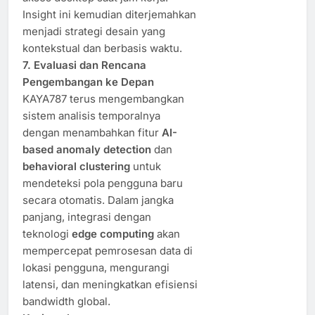
Insight ini kemudian diterjemahkan
menjadi strategi desain yang
kontekstual dan berbasis waktu.
7. Evaluasi dan Rencana
Pengembangan ke Depan
KAYA787 terus mengembangkan
sistem analisis temporalnya
dengan menambahkan fitur
AI-
based anomaly detection
dan
behavioral clustering
untuk
mendeteksi pola pengguna baru
secara otomatis. Dalam jangka
panjang, integrasi dengan
teknologi
edge computing
akan
mempercepat pemrosesan data di
lokasi pengguna, mengurangi
latensi, dan meningkatkan efisiensi
bandwidth global.