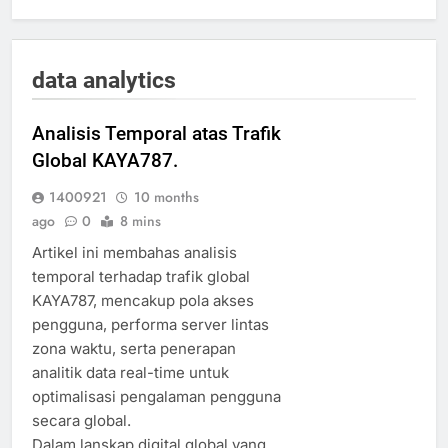
data analytics
Analisis Temporal atas Trafik
Global KAYA787.
1400921
10 months
ago
0
8 mins
Artikel ini membahas analisis
temporal terhadap trafik global
KAYA787, mencakup pola akses
pengguna, performa server lintas
zona waktu, serta penerapan
analitik data real-time untuk
optimalisasi pengalaman pengguna
secara global.
Dalam lanskap digital global yang