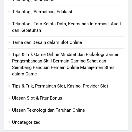
Teknologi, Permainan, Edukasi
Teknologi, Tata Kelola Data, Keamanan Informasi, Audit
dan Kepatuhan
Tema dan Desain dalam Slot Online
Tips & Trik Game Online Mindset dan Psikologi Gamer
Pengembangan Skill Bermain Gaming Sehat dan
Seimbang Panduan Pemain Online Manajemen Stres
dalam Game
Tips & Trik, Permainan Slot, Kasino, Provider Slot
Ulasan Slot & Fitur Bonus
Ulasan Teknologi dan Taruhan Online
Uncategorized