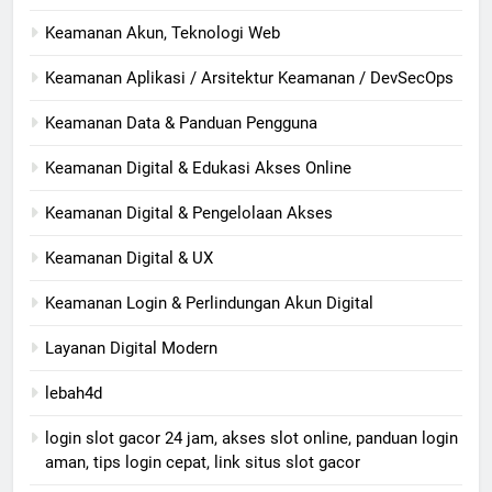
Keamanan Akun, Teknologi Web
Keamanan Aplikasi / Arsitektur Keamanan / DevSecOps
Keamanan Data & Panduan Pengguna
Keamanan Digital & Edukasi Akses Online
Keamanan Digital & Pengelolaan Akses
Keamanan Digital & UX
Keamanan Login & Perlindungan Akun Digital
Layanan Digital Modern
lebah4d
login slot gacor 24 jam, akses slot online, panduan login
aman, tips login cepat, link situs slot gacor