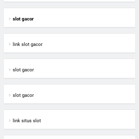
slot gacor
link slot gacor
slot gacor
slot gacor
link situs slot