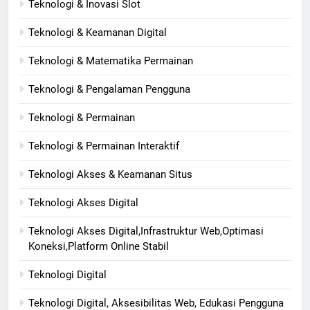
Teknologi & Inovasi Slot
Teknologi & Keamanan Digital
Teknologi & Matematika Permainan
Teknologi & Pengalaman Pengguna
Teknologi & Permainan
Teknologi & Permainan Interaktif
Teknologi Akses & Keamanan Situs
Teknologi Akses Digital
Teknologi Akses Digital,Infrastruktur Web,Optimasi
Koneksi,Platform Online Stabil
Teknologi Digital
Teknologi Digital, Aksesibilitas Web, Edukasi Pengguna