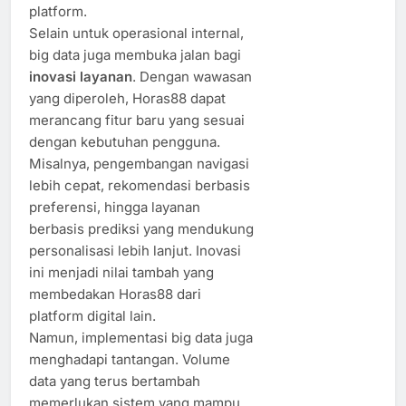
platform.
Selain untuk operasional internal,
big data juga membuka jalan bagi
inovasi layanan
. Dengan wawasan
yang diperoleh, Horas88 dapat
merancang fitur baru yang sesuai
dengan kebutuhan pengguna.
Misalnya, pengembangan navigasi
lebih cepat, rekomendasi berbasis
preferensi, hingga layanan
berbasis prediksi yang mendukung
personalisasi lebih lanjut. Inovasi
ini menjadi nilai tambah yang
membedakan Horas88 dari
platform digital lain.
Namun, implementasi big data juga
menghadapi tantangan. Volume
data yang terus bertambah
memerlukan sistem yang mampu