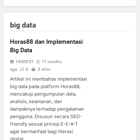
big data
Horas88 dan Implementasi
Big Data
1400921
11 months
ago
0
5 mins
Artikel ini membahas implementasi
big data pada platform Horas88,
mencakup pengumpulan data,
analisis, keamanan, dan
dampaknya terhadap pengalaman
pengguna. Disusun secara SEO-
friendly sesuai prinsip E-E-A-T
agar bermanfaat bagi literasi
digital.