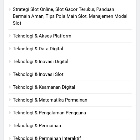
Strategi Slot Online, Slot Gacor Terukur, Panduan
Bermain Aman, Tips Pola Main Slot, Manajemen Modal
Slot
Teknologi & Akses Platform
Teknologi & Data Digital
Teknologi & Inovasi Digital
Teknologi & Inovasi Slot
Teknologi & Keamanan Digital
Teknologi & Matematika Permainan
Teknologi & Pengalaman Pengguna
Teknologi & Permainan
Teknologi & Permainan Interaktif