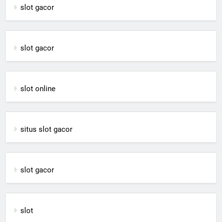
slot gacor
slot gacor
slot online
situs slot gacor
slot gacor
slot