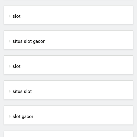
slot
situs slot gacor
slot
situs slot
slot gacor