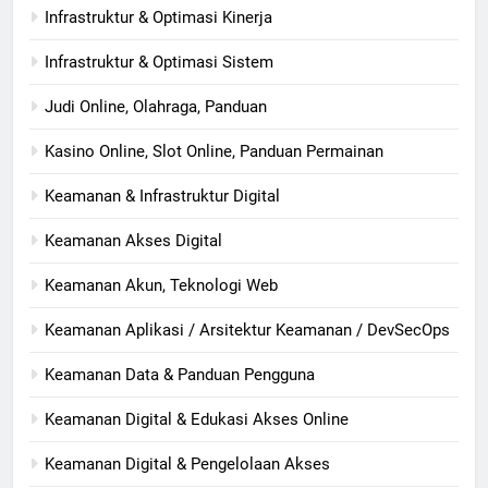
Infrastruktur & Optimasi Kinerja
Infrastruktur & Optimasi Sistem
Judi Online, Olahraga, Panduan
Kasino Online, Slot Online, Panduan Permainan
Keamanan & Infrastruktur Digital
Keamanan Akses Digital
Keamanan Akun, Teknologi Web
Keamanan Aplikasi / Arsitektur Keamanan / DevSecOps
Keamanan Data & Panduan Pengguna
Keamanan Digital & Edukasi Akses Online
Keamanan Digital & Pengelolaan Akses