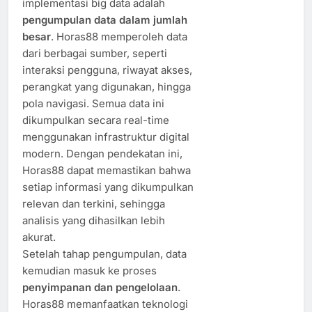
implementasi big data adalah
pengumpulan data dalam jumlah
besar
. Horas88 memperoleh data
dari berbagai sumber, seperti
interaksi pengguna, riwayat akses,
perangkat yang digunakan, hingga
pola navigasi. Semua data ini
dikumpulkan secara real-time
menggunakan infrastruktur digital
modern. Dengan pendekatan ini,
Horas88 dapat memastikan bahwa
setiap informasi yang dikumpulkan
relevan dan terkini, sehingga
analisis yang dihasilkan lebih
akurat.
Setelah tahap pengumpulan, data
kemudian masuk ke proses
penyimpanan dan pengelolaan
.
Horas88 memanfaatkan teknologi