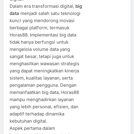
Dalam era transformasi digital,
big
data
menjadi salah satu teknologi
kunci yang mendorong inovasi
berbagai platform, termasuk
Horas88. Implementasi big data
tidak hanya berfungsi untuk
mengelola volume data yang
sangat besar, tetapi juga untuk
menghasilkan wawasan strategis
yang dapat meningkatkan kinerja
sistem, kualitas layanan, serta
pengalaman pengguna. Dengan
memanfaatkan big data, Horas88
mampu menghadirkan layanan
yang lebih personal, efisien, dan
adaptif terhadap dinamika
kebutuhan digital.
Aspek pertama dalam