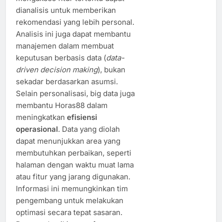
dianalisis untuk memberikan
rekomendasi yang lebih personal.
Analisis ini juga dapat membantu
manajemen dalam membuat
keputusan berbasis data (
data-
driven decision making
), bukan
sekadar berdasarkan asumsi.
Selain personalisasi, big data juga
membantu Horas88 dalam
meningkatkan
efisiensi
operasional
. Data yang diolah
dapat menunjukkan area yang
membutuhkan perbaikan, seperti
halaman dengan waktu muat lama
atau fitur yang jarang digunakan.
Informasi ini memungkinkan tim
pengembang untuk melakukan
optimasi secara tepat sasaran.