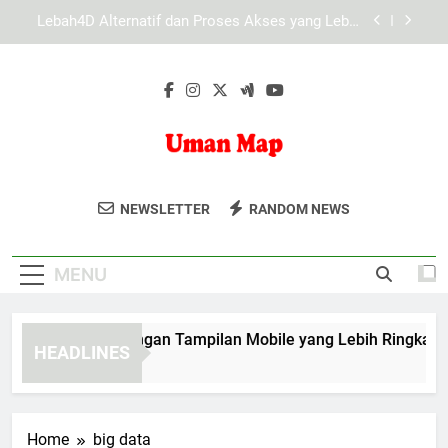
Skip
Cara Menghindari Link Palsu Saat Mencari Slot
to
Lebah4D agar Akses Lebih Aman dan Terkontrol
content
LAE138 Login: Tips Menghindari Halaman Akses
Palsu agar Akun Tetap Aman
Slot Lebah4D dengan Tampilan Mobile yang Lebih
Ringkas dan Responsif
Lebah4D Alternatif dan Proses Akses yang Lebih
Terstruktur
Uman Map
Dapatkan Informasi Lokasi Dan
Cara Menghindari Link Palsu Saat Mencari Slot
NEWSLETTER
RANDOM NEWS
Lebah4D agar Akses Lebih Aman dan Terkontrol
Navigasi Lengkap Dengan Uman Map.
LAE138 Login: Tips Menghindari Halaman Akses
Alat Bantu Yang Praktis Untuk
Palsu agar Akun Tetap Aman
MENU
Perjalanan Anda.
lot Lebah4D dengan Tampilan Mobile yang Lebih Ringkas dan
HEADLINES
 Months Ago
Home
big data