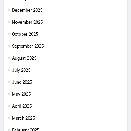
December 2025
November 2025
October 2025
September 2025
August 2025
July 2025
June 2025
May 2025
April 2025
March 2025
February 2025