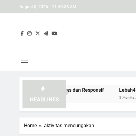
Skip
August 8, 2026
11:40:34 AM
to
content
Um
Dapatkan 
 yang Lebih Ringkas dan Responsif
Lebah4D Alternatif 
3 Months Ago
HEADLINES
Home
aktivitas mencurigakan