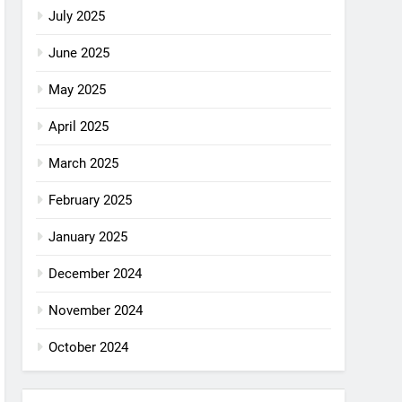
July 2025
June 2025
May 2025
April 2025
March 2025
February 2025
January 2025
December 2024
November 2024
October 2024