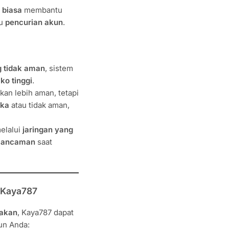
 biasa
membantu
u
pencurian akun
.
g tidak aman
, sistem
iko tinggi
.
kan lebih aman, tetapi
uka
atau tidak aman,
elalui
jaringan yang
i
ancaman
saat
h Kaya787
gakan
, Kaya787 dapat
un Anda: