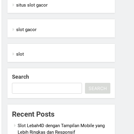
situs slot gacor
slot gacor
slot
Search
SEARCH
Recent Posts
Slot Lebah4D dengan Tampilan Mobile yang
Lebih Ringkas dan Responsif