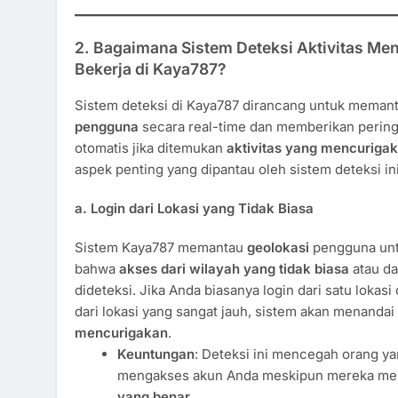
2.
Bagaimana Sistem Deteksi Aktivitas Me
Bekerja di Kaya787?
Sistem deteksi di Kaya787 dirancang untuk meman
pengguna
secara real-time dan memberikan pering
otomatis jika ditemukan
aktivitas yang mencuriga
aspek penting yang dipantau oleh sistem deteksi ini
a.
Login dari Lokasi yang Tidak Biasa
Sistem Kaya787 memantau
geolokasi
pengguna unt
bahwa
akses dari wilayah yang tidak biasa
atau da
dideteksi. Jika Anda biasanya login dari satu lokasi 
dari lokasi yang sangat jauh, sistem akan menandai a
mencurigakan
.
Keuntungan
: Deteksi ini mencegah orang y
mengakses akun Anda meskipun mereka mem
yang benar
.