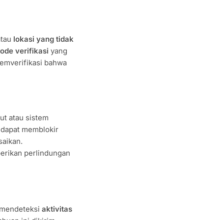
tau
lokasi yang tidak
de verifikasi
yang
memverifikasi bahwa
ut atau sistem
 dapat memblokir
saikan.
rikan perlindungan
 mendeteksi
aktivitas