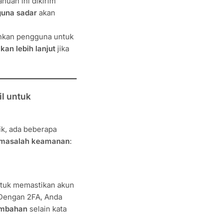
huan ini dikirim
una sadar
akan
nkan pengguna untuk
an lebih lanjut
jika
l untuk
ik, ada beberapa
 masalah keamanan
:
untuk memastikan akun
 Dengan 2FA, Anda
tambahan
selain kata