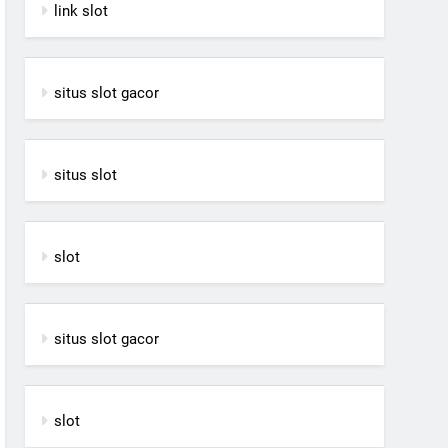
link slot
situs slot gacor
situs slot
slot
situs slot gacor
slot