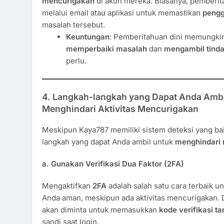
mencurigakan
di akun mereka. Biasanya, pemberita
melalui email atau aplikasi untuk memastikan
pengg
masalah tersebut.
Keuntungan
: Pemberitahuan dini memungki
memperbaiki masalah
dan
mengambil tindak
perlu.
4.
Langkah-langkah yang Dapat Anda Ambi
Menghindari Aktivitas Mencurigakan
Meskipun Kaya787 memiliki sistem deteksi yang ba
langkah yang dapat Anda ambil untuk
menghindari
a.
Gunakan Verifikasi Dua Faktor (2FA)
Mengaktifkan
2FA
adalah salah satu cara terbaik 
Anda aman, meskipun ada aktivitas mencurigakan.
akan diminta untuk memasukkan
kode verifikasi 
sandi saat login.