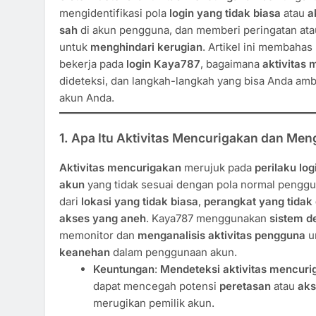
mengidentifikasi pola
login yang tidak biasa
atau
a
sah
di akun pengguna, dan memberi peringatan atau
untuk
menghindari kerugian
. Artikel ini membahas
bekerja pada
login Kaya787
, bagaimana
aktivitas
dideteksi, dan langkah-langkah yang bisa Anda amb
akun Anda.
1.
Apa Itu Aktivitas Mencurigakan dan Men
Aktivitas mencurigakan
merujuk pada
perilaku lo
akun
yang tidak sesuai dengan pola normal penggun
dari
lokasi yang tidak biasa
,
perangkat yang tidak 
akses yang aneh
. Kaya787 menggunakan
sistem d
memonitor dan
menganalisis aktivitas pengguna
u
keanehan
dalam penggunaan akun.
Keuntungan
:
Mendeteksi aktivitas mencuri
dapat mencegah potensi
peretasan
atau
aks
merugikan pemilik akun.