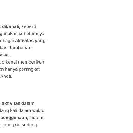
 dikenali
, seperti
digunakan sebelumnya
 sebagai
aktivitas yang
ikasi tambahan
,
onsel.
k dikenal memberikan
n hanya perangkat
 Anda.
n
aktivitas dalam
ulang kali dalam waktu
 penggunaan
, sistem
da mungkin sedang