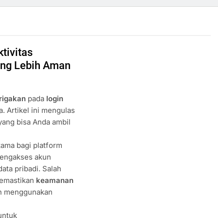
tivitas
ang Lebih Aman
urigakan
pada
login
. Artikel ini mengulas
yang bisa Anda ambil
tama bagi platform
mengakses akun
ata pribadi. Salah
memastikan
keamanan
n menggunakan
untuk