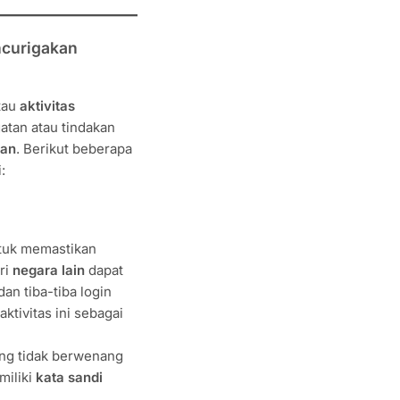
ncurigakan
tau
aktivitas
atan atau tindakan
kan
. Berikut beberapa
:
uk memastikan
ri
negara lain
dapat
dan tiba-tiba login
ktivitas ini sebagai
ang tidak berwenang
iliki
kata sandi