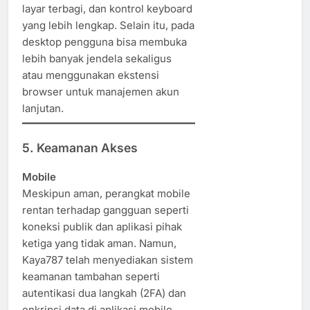
layar terbagi, dan kontrol keyboard
yang lebih lengkap. Selain itu, pada
desktop pengguna bisa membuka
lebih banyak jendela sekaligus
atau menggunakan ekstensi
browser untuk manajemen akun
lanjutan.
5. Keamanan Akses
Mobile
Meskipun aman, perangkat mobile
rentan terhadap gangguan seperti
koneksi publik dan aplikasi pihak
ketiga yang tidak aman. Namun,
Kaya787 telah menyediakan sistem
keamanan tambahan seperti
autentikasi dua langkah (2FA) dan
enkripsi data di aplikasi mobile.