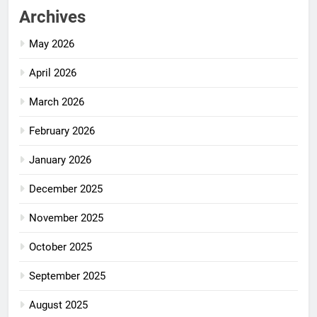
Archives
May 2026
April 2026
March 2026
February 2026
January 2026
December 2025
November 2025
October 2025
September 2025
August 2025