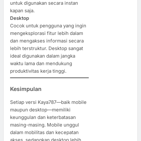
untuk digunakan secara instan
kapan saja.
Desktop
Cocok untuk pengguna yang ingin
mengeksplorasi fitur lebih dalam
dan mengakses informasi secara
lebih terstruktur. Desktop sangat
ideal digunakan dalam jangka
waktu lama dan mendukung
produktivitas kerja tinggi.
Kesimpulan
Setiap versi Kaya787—baik mobile
maupun desktop—memiliki
keunggulan dan keterbatasan
masing-masing. Mobile unggul
dalam mobilitas dan kecepatan
akses, sedangkan desktop lebih