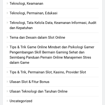
Teknologi, Keamanan
Teknologi, Permainan, Edukasi
Teknologi, Tata Kelola Data, Keamanan Informasi, Audit
dan Kepatuhan
Tema dan Desain dalam Slot Online
Tips & Trik Game Online Mindset dan Psikologi Gamer
Pengembangan Skill Bermain Gaming Sehat dan
Seimbang Panduan Pemain Online Manajemen Stres
dalam Game
Tips & Trik, Permainan Slot, Kasino, Provider Slot
Ulasan Slot & Fitur Bonus
Ulasan Teknologi dan Taruhan Online
Uncategorized