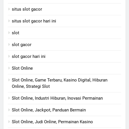
situs slot gacor
situs slot gacor hari ini
slot
slot gacor
slot gacor hari ini
Slot Online
Slot Online, Game Terbaru, Kasino Digital, Hiburan
Online, Strategi Slot
Slot Online, Industri Hiburan, Inovasi Permainan
Slot Online, Jackpot, Panduan Bermain
Slot Online, Judi Online, Permainan Kasino