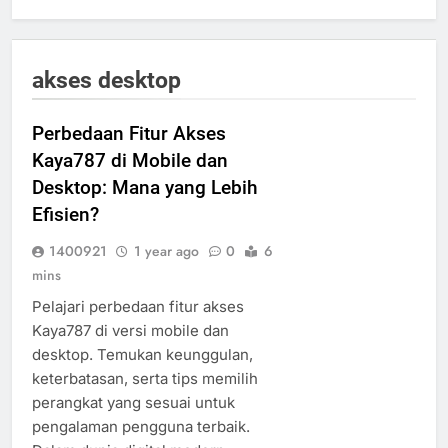
akses desktop
Perbedaan Fitur Akses
Kaya787 di Mobile dan
Desktop: Mana yang Lebih
Efisien?
1400921
1 year ago
0
6
mins
Pelajari perbedaan fitur akses
Kaya787 di versi mobile dan
desktop. Temukan keunggulan,
keterbatasan, serta tips memilih
perangkat yang sesuai untuk
pengalaman pengguna terbaik.