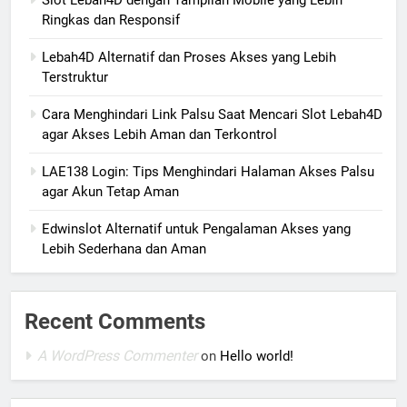
Ringkas dan Responsif
Lebah4D Alternatif dan Proses Akses yang Lebih
Terstruktur
Cara Menghindari Link Palsu Saat Mencari Slot Lebah4D
agar Akses Lebih Aman dan Terkontrol
LAE138 Login: Tips Menghindari Halaman Akses Palsu
agar Akun Tetap Aman
Edwinslot Alternatif untuk Pengalaman Akses yang
Lebih Sederhana dan Aman
Recent Comments
A WordPress Commenter
on
Hello world!