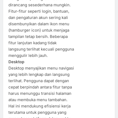
dirancang sesederhana mungkin.
Fitur-fitur seperti login, bantuan,
dan pengaturan akun sering kali
disembunyikan dalam ikon menu
(hamburger icon) untuk menjaga
tampilan tetap bersih. Beberapa
fitur lanjutan kadang tidak
langsung terlihat kecuali pengguna
menggulir lebih jauh.
Desktop
Desktop menyajikan menu navigasi
yang lebih lengkap dan langsung
terlihat. Pengguna dapat dengan
cepat berpindah antara fitur tanpa
harus menunggu transisi halaman
atau membuka menu tambahan.
Hal ini mendukung efisiensi kerja
terutama untuk pengguna yang