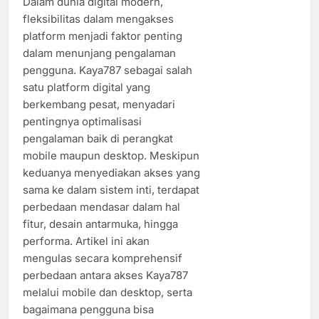
Dalam dunia digital modern,
fleksibilitas dalam mengakses
platform menjadi faktor penting
dalam menunjang pengalaman
pengguna. Kaya787 sebagai salah
satu platform digital yang
berkembang pesat, menyadari
pentingnya optimalisasi
pengalaman baik di perangkat
mobile maupun desktop. Meskipun
keduanya menyediakan akses yang
sama ke dalam sistem inti, terdapat
perbedaan mendasar dalam hal
fitur, desain antarmuka, hingga
performa. Artikel ini akan
mengulas secara komprehensif
perbedaan antara akses Kaya787
melalui mobile dan desktop, serta
bagaimana pengguna bisa