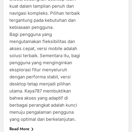
kuat dalam tampilan penuh dan
navigasi kompleks. Pilihan terbaik
tergantung pada kebutuhan dan
kebiasaan pengguna.
Bagi pengguna yang
mengutamakan fleksibilitas dan
akses cepat, versi mobile adalah
solusi terbaik. Sementara itu, bagi
pengguna yang menginginkan
eksplorasi fitur menyeluruh
dengan performa stabil, versi
desktop tetap menjadi pilihan
utama. Kaya787 membuktikan
bahwa akses yang adaptif di
berbagai perangkat adalah kunci
menuju pengalaman pengguna
yang optimal dan berkelanjutan.
Read More