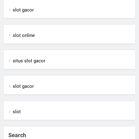
slot gacor
slot online
situs slot gacor
slot gacor
slot
Search