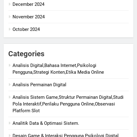
December 2024
November 2024
October 2024
Categories
Analisis Digital,Bahasa Internet,Psikologi
Pengguna,Strategi Konten,Etika Media Online
Analisis Permainan Digital
Analisis Sistem Game,Struktur Permainan Digital,Studi
Pola Interaktif,Perilaku Pengguna Online,Observasi
Platform Slot
Analitik Data & Optimasi Sistem.
Desain Game & Interaksi Pengguna Psikologi Digital