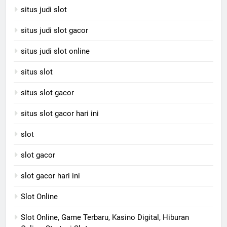
situs judi slot
situs judi slot gacor
situs judi slot online
situs slot
situs slot gacor
situs slot gacor hari ini
slot
slot gacor
slot gacor hari ini
Slot Online
Slot Online, Game Terbaru, Kasino Digital, Hiburan