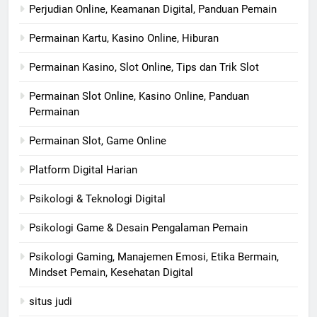
Perjudian Online, Keamanan Digital, Panduan Pemain
Permainan Kartu, Kasino Online, Hiburan
Permainan Kasino, Slot Online, Tips dan Trik Slot
Permainan Slot Online, Kasino Online, Panduan
Permainan
Permainan Slot, Game Online
Platform Digital Harian
Psikologi & Teknologi Digital
Psikologi Game & Desain Pengalaman Pemain
Psikologi Gaming, Manajemen Emosi, Etika Bermain,
Mindset Pemain, Kesehatan Digital
situs judi