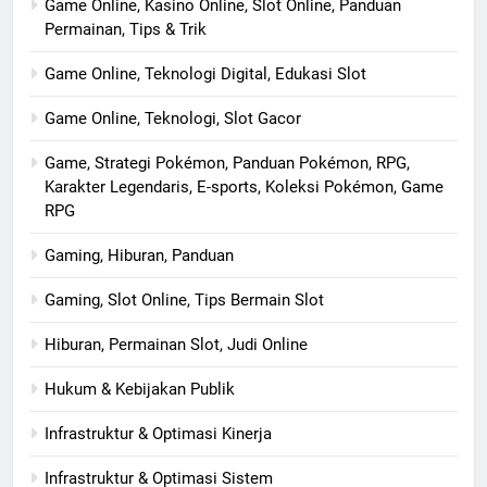
Game Online, Kasino Online, Slot Online, Panduan
Permainan, Tips & Trik
Game Online, Teknologi Digital, Edukasi Slot
Game Online, Teknologi, Slot Gacor
Game, Strategi Pokémon, Panduan Pokémon, RPG,
Karakter Legendaris, E-sports, Koleksi Pokémon, Game
RPG
Gaming, Hiburan, Panduan
Gaming, Slot Online, Tips Bermain Slot
Hiburan, Permainan Slot, Judi Online
Hukum & Kebijakan Publik
Infrastruktur & Optimasi Kinerja
Infrastruktur & Optimasi Sistem