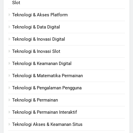
Slot
Teknologi & Akses Platform
Teknologi & Data Digital
Teknologi & Inovasi Digital
Teknologi & Inovasi Slot
Teknologi & Keamanan Digital
Teknologi & Matematika Permainan
Teknologi & Pengalaman Pengguna
Teknologi & Permainan
Teknologi & Permainan Interaktif
Teknologi Akses & Keamanan Situs