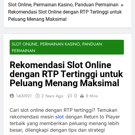
Slot Online, Permainan Kasino, Panduan Permainan
Rekomendasi Slot Online dengan RTP Tertinggi untuk
Peluang Menang Maksimal
SLOT ONLINE, PERMAINAN KASINO, PANDUAN
PERMAINAN
Rekomendasi Slot Online
dengan RTP Tertinggi untuk
Peluang Menang Maksimal
0
1400921
2 Years Ago
8 Mins
Cari slot online dengan RTP tertinggi? Temukan
rekomendasi mesin
slot
dengan Return to Player
terbaik yang memberikan peluang menang lebih
besar, dilengkapi dengan tips dan strategi