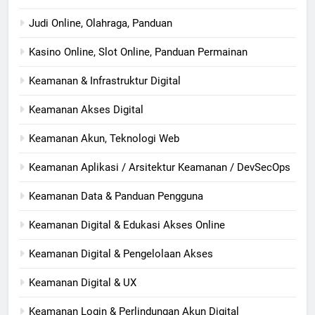
Judi Online, Olahraga, Panduan
Kasino Online, Slot Online, Panduan Permainan
Keamanan & Infrastruktur Digital
Keamanan Akses Digital
Keamanan Akun, Teknologi Web
Keamanan Aplikasi / Arsitektur Keamanan / DevSecOps
Keamanan Data & Panduan Pengguna
Keamanan Digital & Edukasi Akses Online
Keamanan Digital & Pengelolaan Akses
Keamanan Digital & UX
Keamanan Login & Perlindungan Akun Digital