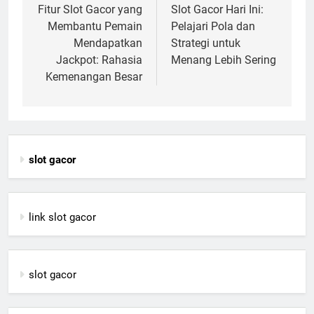
navigation
Fitur Slot Gacor yang
Slot Gacor Hari Ini:
Membantu Pemain
Pelajari Pola dan
Mendapatkan
Strategi untuk
Jackpot: Rahasia
Menang Lebih Sering
Kemenangan Besar
slot gacor
link slot gacor
slot gacor