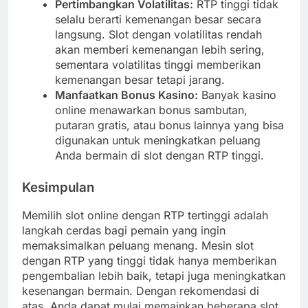
Pertimbangkan Volatilitas:
RTP tinggi tidak
selalu berarti kemenangan besar secara
langsung. Slot dengan volatilitas rendah
akan memberi kemenangan lebih sering,
sementara volatilitas tinggi memberikan
kemenangan besar tetapi jarang.
Manfaatkan Bonus Kasino:
Banyak kasino
online menawarkan bonus sambutan,
putaran gratis, atau bonus lainnya yang bisa
digunakan untuk meningkatkan peluang
Anda bermain di slot dengan RTP tinggi.
Kesimpulan
Memilih slot online dengan RTP tertinggi adalah
langkah cerdas bagi pemain yang ingin
memaksimalkan peluang menang. Mesin slot
dengan RTP yang tinggi tidak hanya memberikan
pengembalian lebih baik, tetapi juga meningkatkan
kesenangan bermain. Dengan rekomendasi di
atas, Anda dapat mulai memainkan beberapa slot