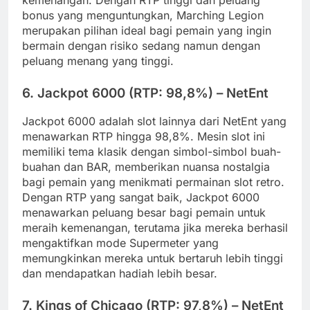
bonus yang menguntungkan, Marching Legion
merupakan pilihan ideal bagi pemain yang ingin
bermain dengan risiko sedang namun dengan
peluang menang yang tinggi.
6.
Jackpot 6000 (RTP: 98,8%) – NetEnt
Jackpot 6000 adalah slot lainnya dari NetEnt yang
menawarkan RTP hingga 98,8%. Mesin slot ini
memiliki tema klasik dengan simbol-simbol buah-
buahan dan BAR, memberikan nuansa nostalgia
bagi pemain yang menikmati permainan slot retro.
Dengan RTP yang sangat baik, Jackpot 6000
menawarkan peluang besar bagi pemain untuk
meraih kemenangan, terutama jika mereka berhasil
mengaktifkan mode Supermeter yang
memungkinkan mereka untuk bertaruh lebih tinggi
dan mendapatkan hadiah lebih besar.
7.
Kings of Chicago (RTP: 97,8%) – NetEnt