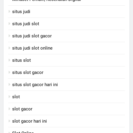
situs judi
situs judi slot
situs judi slot gacor
situs judi slot online
situs slot
situs slot gacor
situs slot gacor hari ini
slot
slot gacor
slot gacor hari ini