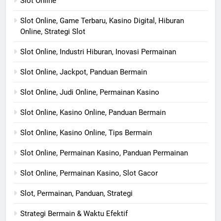
Slot Online
Slot Online, Game Terbaru, Kasino Digital, Hiburan
Online, Strategi Slot
Slot Online, Industri Hiburan, Inovasi Permainan
Slot Online, Jackpot, Panduan Bermain
Slot Online, Judi Online, Permainan Kasino
Slot Online, Kasino Online, Panduan Bermain
Slot Online, Kasino Online, Tips Bermain
Slot Online, Permainan Kasino, Panduan Permainan
Slot Online, Permainan Kasino, Slot Gacor
Slot, Permainan, Panduan, Strategi
Strategi Bermain & Waktu Efektif