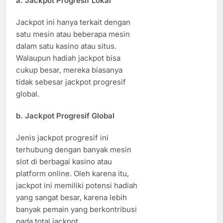
a.
Jackpot Progresif Lokal
Jackpot ini hanya terkait dengan
satu mesin atau beberapa mesin
dalam satu kasino atau situs.
Walaupun hadiah jackpot bisa
cukup besar, mereka biasanya
tidak sebesar jackpot progresif
global.
b.
Jackpot Progresif Global
Jenis jackpot progresif ini
terhubung dengan banyak mesin
slot di berbagai kasino atau
platform online. Oleh karena itu,
jackpot ini memiliki potensi hadiah
yang sangat besar, karena lebih
banyak pemain yang berkontribusi
pada total jackpot.