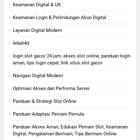
Keamanan Digital & UX
Keamanan Login & Perlindungan Akun Digital
Layanan Digital Modern
lebah4d
login slot gacor 24 jam, akses slot online, panduan login
aman, tips login cepat, link situs slot gacor
Navigasi Digital Modern
Optimasi Akses dan Performa Server
Panduan & Strategi Slot Online
Panduan Adaptasi Pemain Pemula
Panduan Akses Aman, Edukasi Pemain Slot, Keamanan
Digital, Pengalaman Bermain, Tips Bermain Online