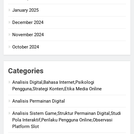
January 2025
December 2024
November 2024
October 2024
Categories
Analisis Digital,Bahasa Internet,Psikologi
Pengguna,Strategi Konten,Etika Media Online
Analisis Permainan Digital
Analisis Sistem Game,Struktur Permainan Digital,Studi
Pola Interaktif,Perilaku Pengguna Online,Observasi
Platform Slot