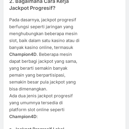
2.
Bagaimana Cara Kerja
Jackpot Progresif?
Pada dasarnya, jackpot progresif
berfungsi seperti jaringan yang
menghubungkan beberapa mesin
slot, baik dalam satu kasino atau di
banyak kasino online, termasuk
Champion4D
. Beberapa mesin
dapat berbagi jackpot yang sama,
yang berarti semakin banyak
pemain yang berpartisipasi,
semakin besar pula jackpot yang
bisa dimenangkan.
Ada dua jenis jackpot progresif
yang umumnya tersedia di
platform slot online seperti
Champion4D
: