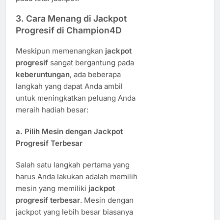
3.
Cara Menang di Jackpot
Progresif di Champion4D
Meskipun memenangkan
jackpot
progresif
sangat bergantung pada
keberuntungan
, ada beberapa
langkah yang dapat Anda ambil
untuk meningkatkan peluang Anda
meraih hadiah besar:
a.
Pilih Mesin dengan Jackpot
Progresif Terbesar
Salah satu langkah pertama yang
harus Anda lakukan adalah memilih
mesin yang memiliki
jackpot
progresif terbesar
. Mesin dengan
jackpot yang lebih besar biasanya