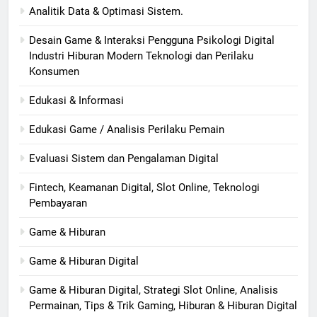
Analitik Data & Optimasi Sistem.
Desain Game & Interaksi Pengguna Psikologi Digital
Industri Hiburan Modern Teknologi dan Perilaku
Konsumen
Edukasi & Informasi
Edukasi Game / Analisis Perilaku Pemain
Evaluasi Sistem dan Pengalaman Digital
Fintech, Keamanan Digital, Slot Online, Teknologi
Pembayaran
Game & Hiburan
Game & Hiburan Digital
Game & Hiburan Digital, Strategi Slot Online, Analisis
Permainan, Tips & Trik Gaming, Hiburan & Hiburan Digital