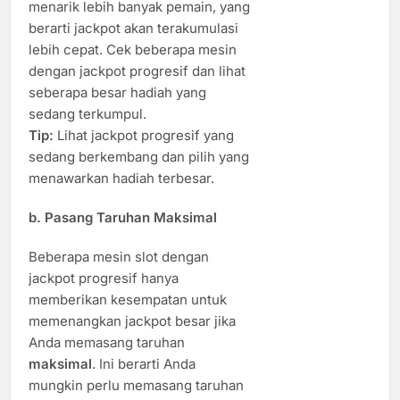
menarik lebih banyak pemain, yang
berarti jackpot akan terakumulasi
lebih cepat. Cek beberapa mesin
dengan jackpot progresif dan lihat
seberapa besar hadiah yang
sedang terkumpul.
Tip:
Lihat jackpot progresif yang
sedang berkembang dan pilih yang
menawarkan hadiah terbesar.
b.
Pasang Taruhan Maksimal
Beberapa mesin slot dengan
jackpot progresif hanya
memberikan kesempatan untuk
memenangkan jackpot besar jika
Anda memasang taruhan
maksimal
. Ini berarti Anda
mungkin perlu memasang taruhan