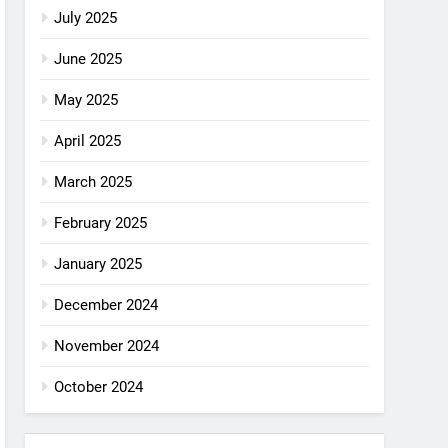
July 2025
June 2025
May 2025
April 2025
March 2025
February 2025
January 2025
December 2024
November 2024
October 2024