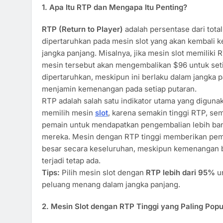
1.
Apa Itu RTP dan Mengapa Itu Penting?
RTP (Return to Player)
adalah persentase dari tota
dipertaruhkan pada mesin slot yang akan kembali 
jangka panjang. Misalnya, jika mesin slot memiliki R
mesin tersebut akan mengembalikan $96 untuk set
dipertaruhkan, meskipun ini berlaku dalam jangka p
menjamin kemenangan pada setiap putaran.
RTP adalah salah satu indikator utama yang diguna
memilih mesin
slot
, karena semakin tinggi RTP, se
pemain untuk mendapatkan pengembalian lebih ban
mereka. Mesin dengan RTP tinggi memberikan pem
besar secara keseluruhan, meskipun kemenangan b
terjadi tetap ada.
Tips:
Pilih mesin slot dengan
RTP lebih dari 95%
u
peluang menang dalam jangka panjang.
2.
Mesin Slot dengan RTP Tinggi yang Paling Popu