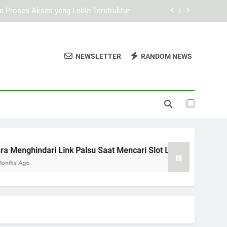
n Proses Akses yang Lebih Terstruktur
 agar Akses Lebih Aman dan Terkontrol
an Akses Palsu agar Akun Tetap Aman
NEWSLETTER
RANDOM NEWS
ile yang Lebih Ringkas dan Responsif
 Bantu Yang Praktis Untuk Perjalanan Anda.
n Proses Akses yang Lebih Terstruktur
 agar Akses Lebih Aman dan Terkontrol
an Akses Palsu agar Akun Tetap Aman
ri Link Palsu Saat Mencari Slot Lebah4D agar Akses Lebih A