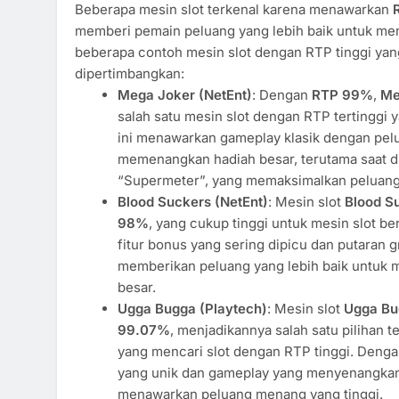
Beberapa mesin slot terkenal karena menawarkan
memberi pemain peluang yang lebih baik untuk men
beberapa contoh mesin slot dengan RTP tinggi yan
dipertimbangkan:
Mega Joker (NetEnt)
: Dengan
RTP 99%
,
Me
salah satu mesin slot dengan RTP tertinggi 
ini menawarkan gameplay klasik dengan pel
memenangkan hadiah besar, terutama saat d
“Supermeter”, yang memaksimalkan peluan
Blood Suckers (NetEnt)
: Mesin slot
Blood S
98%
, yang cukup tinggi untuk mesin slot b
fitur bonus yang sering dipicu dan putaran gr
memberikan peluang yang lebih baik untuk
besar.
Ugga Bugga (Playtech)
: Mesin slot
Ugga Bu
99.07%
, menjadikannya salah satu pilihan t
yang mencari slot dengan RTP tinggi. Denga
yang unik dan gameplay yang menyenangkan,
menawarkan peluang menang yang tinggi.