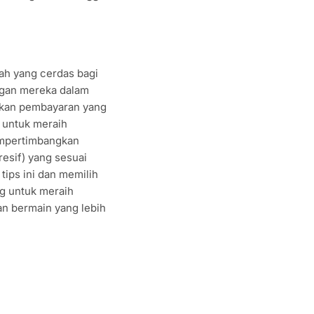
ah yang cerdas bagi
ngan mereka dalam
an pembayaran yang
 untuk meraih
empertimbangkan
resif) yang sesuai
ips ini dan memilih
g untuk meraih
n bermain yang lebih