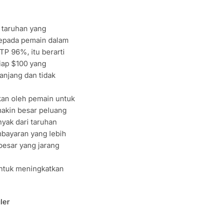
l taruhan yang
kepada pemain dalam
TP 96%, itu berarti
iap $100 yang
anjang dan tidak
kan oleh pemain untuk
makin besar peluang
yak dari taruhan
bayaran yang lebih
esar yang jarang
ntuk meningkatkan
ler