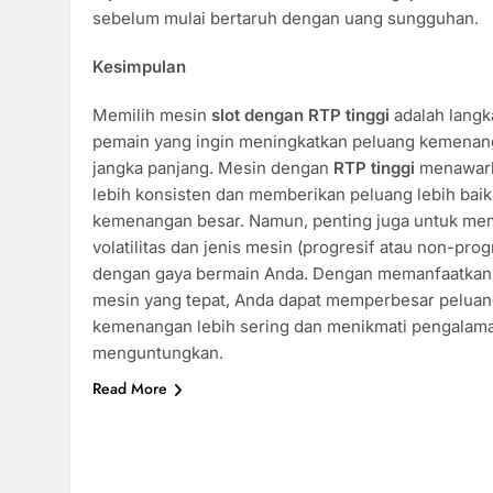
sebelum mulai bertaruh dengan uang sungguhan.
Kesimpulan
Memilih mesin
slot dengan RTP tinggi
adalah langk
pemain yang ingin meningkatkan peluang kemena
jangka panjang. Mesin dengan
RTP tinggi
menawark
lebih konsisten dan memberikan peluang lebih baik
kemenangan besar. Namun, penting juga untuk m
volatilitas dan jenis mesin (progresif atau non-prog
dengan gaya bermain Anda. Dengan memanfaatkan t
mesin yang tepat, Anda dapat memperbesar peluan
kemenangan lebih sering dan menikmati pengalama
menguntungkan.
Read More