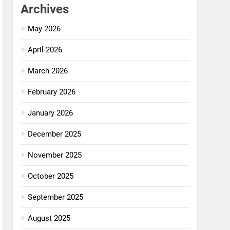
Archives
May 2026
April 2026
March 2026
February 2026
January 2026
December 2025
November 2025
October 2025
September 2025
August 2025