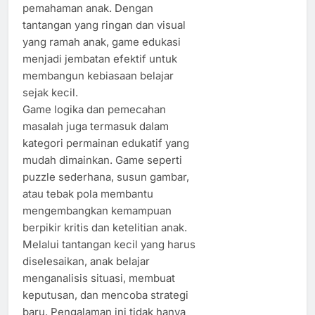
pemahaman anak. Dengan
tantangan yang ringan dan visual
yang ramah anak, game edukasi
menjadi jembatan efektif untuk
membangun kebiasaan belajar
sejak kecil.
Game logika dan pemecahan
masalah juga termasuk dalam
kategori permainan edukatif yang
mudah dimainkan. Game seperti
puzzle sederhana, susun gambar,
atau tebak pola membantu
mengembangkan kemampuan
berpikir kritis dan ketelitian anak.
Melalui tantangan kecil yang harus
diselesaikan, anak belajar
menganalisis situasi, membuat
keputusan, dan mencoba strategi
baru. Pengalaman ini tidak hanya