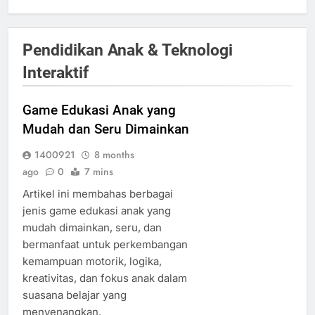
Pendidikan Anak & Teknologi
Interaktif
Game Edukasi Anak yang
Mudah dan Seru Dimainkan
1400921
8 months
ago
0
7 mins
Artikel ini membahas berbagai
jenis game edukasi anak yang
mudah dimainkan, seru, dan
bermanfaat untuk perkembangan
kemampuan motorik, logika,
kreativitas, dan fokus anak dalam
suasana belajar yang
menyenangkan.