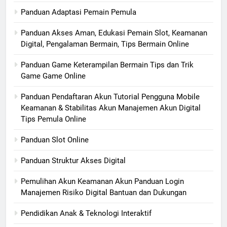
Panduan Adaptasi Pemain Pemula
Panduan Akses Aman, Edukasi Pemain Slot, Keamanan
Digital, Pengalaman Bermain, Tips Bermain Online
Panduan Game Keterampilan Bermain Tips dan Trik
Game Game Online
Panduan Pendaftaran Akun Tutorial Pengguna Mobile
Keamanan & Stabilitas Akun Manajemen Akun Digital
Tips Pemula Online
Panduan Slot Online
Panduan Struktur Akses Digital
Pemulihan Akun Keamanan Akun Panduan Login
Manajemen Risiko Digital Bantuan dan Dukungan
Pendidikan Anak & Teknologi Interaktif