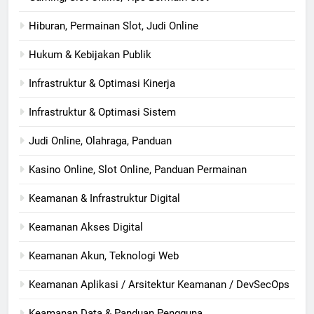
Hiburan, Permainan Slot, Judi Online
Hukum & Kebijakan Publik
Infrastruktur & Optimasi Kinerja
Infrastruktur & Optimasi Sistem
Judi Online, Olahraga, Panduan
Kasino Online, Slot Online, Panduan Permainan
Keamanan & Infrastruktur Digital
Keamanan Akses Digital
Keamanan Akun, Teknologi Web
Keamanan Aplikasi / Arsitektur Keamanan / DevSecOps
Keamanan Data & Panduan Pengguna