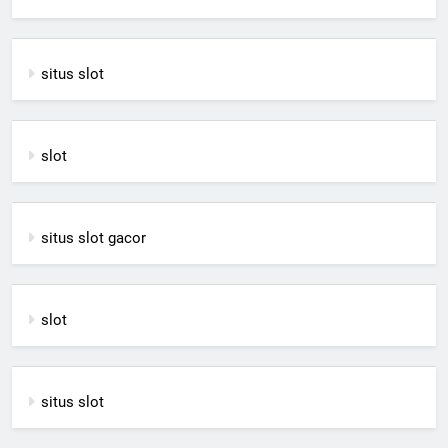
situs slot
slot
situs slot gacor
slot
situs slot