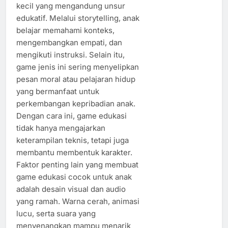
kecil yang mengandung unsur
edukatif. Melalui storytelling, anak
belajar memahami konteks,
mengembangkan empati, dan
mengikuti instruksi. Selain itu,
game jenis ini sering menyelipkan
pesan moral atau pelajaran hidup
yang bermanfaat untuk
perkembangan kepribadian anak.
Dengan cara ini, game edukasi
tidak hanya mengajarkan
keterampilan teknis, tetapi juga
membantu membentuk karakter.
Faktor penting lain yang membuat
game edukasi cocok untuk anak
adalah desain visual dan audio
yang ramah. Warna cerah, animasi
lucu, serta suara yang
menyenangkan mampu menarik