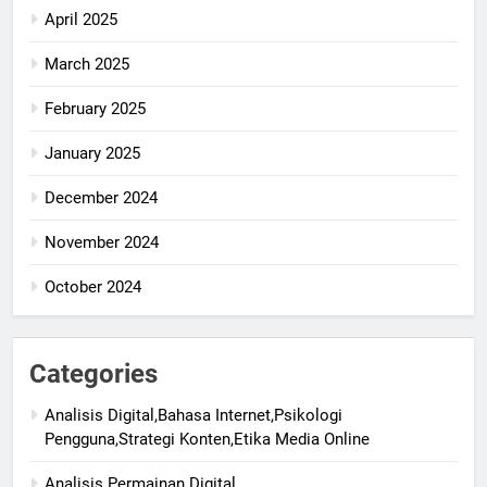
April 2025
March 2025
February 2025
January 2025
December 2024
November 2024
October 2024
Categories
Analisis Digital,Bahasa Internet,Psikologi
Pengguna,Strategi Konten,Etika Media Online
Analisis Permainan Digital