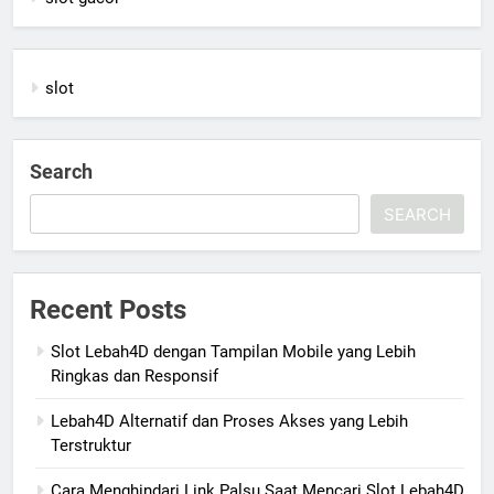
slot
Search
SEARCH
Recent Posts
Slot Lebah4D dengan Tampilan Mobile yang Lebih
Ringkas dan Responsif
Lebah4D Alternatif dan Proses Akses yang Lebih
Terstruktur
Cara Menghindari Link Palsu Saat Mencari Slot Lebah4D