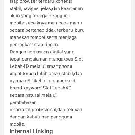
siap,browser terbaru,koneksi
stabil,navigasi jelas,dan keamanan
akun yang terjaga.Pengguna
mobile sebaiknya membaca menu
secara bertahap,tidak terburu-buru
menekan tombol,serta menjaga
perangkat tetap ringan.
Dengan kebiasaan digital yang
tepat,pengalaman mengakses Slot
Lebah4D melalui smartphone
dapat terasa lebih aman,stabil,dan
nyaman.Artikel ini memperkuat
brand keyword Slot Lebah4D
secara natural melalui
pembahasan
informatif,profesional,dan relevan
dengan kebutuhan pengguna
mobile.
Internal Linking