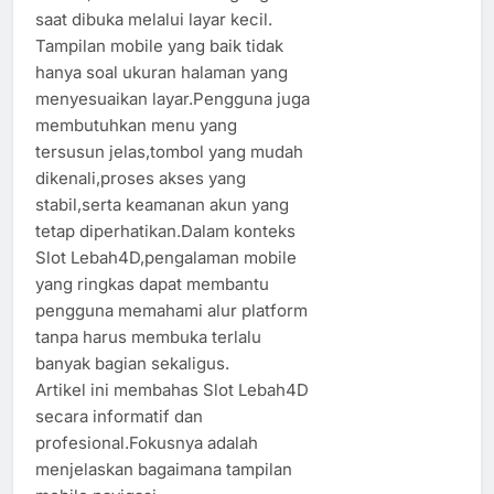
saat dibuka melalui layar kecil.
Tampilan mobile yang baik tidak
hanya soal ukuran halaman yang
menyesuaikan layar.Pengguna juga
membutuhkan menu yang
tersusun jelas,tombol yang mudah
dikenali,proses akses yang
stabil,serta keamanan akun yang
tetap diperhatikan.Dalam konteks
Slot Lebah4D,pengalaman mobile
yang ringkas dapat membantu
pengguna memahami alur platform
tanpa harus membuka terlalu
banyak bagian sekaligus.
Artikel ini membahas Slot Lebah4D
secara informatif dan
profesional.Fokusnya adalah
menjelaskan bagaimana tampilan