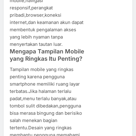
mobile,navigasi
responsif,perangkat
pribadi,browser,koneksi
internet,dan keamanan akun dapat
membentuk pengalaman akses
yang lebih nyaman tanpa
menyertakan tautan luar.
Mengapa Tampilan Mobile
yang Ringkas Itu Penting?
Tampilan mobile yang ringkas
penting karena pengguna
smartphone memiliki ruang layar
terbatas.Jika halaman terlalu
padat,menu terlalu banyak,atau
tombol sulit dibedakan,pengguna
bisa merasa bingung dan berisiko
salah menekan bagian
tertentu.Desain yang ringkas
membantu pengguna memahami