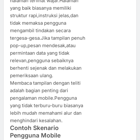
halaman terlihat wajar.Halaman
yang baik biasanya memiliki
struktur rapi,instruksi jelas,dan
tidak memaksa pengguna
mengambil tindakan secara
tergesa-gesa.Jika tampilan penuh
pop-up,pesan mendesak,atau
permintaan data yang tidak
relevan,pengguna sebaiknya
berhenti sejenak dan melakukan
pemeriksaan ulang.
Membaca tampilan dengan teliti
adalah bagian penting dari
pengalaman mobile.Pengguna
yang tidak terburu-buru biasanya
lebih mudah memahami alur dan
menghindari kesalahan.
Contoh Skenario
Pengguna Mobile