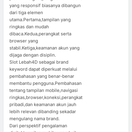
yang responsif biasanya dibangun
dari tiga elemen
utama.Pertama,tampilan yang
ringkas dan mudah
dibaca.Kedua,perangkat serta
browser yang
stabil.Ketiga,keamanan akun yang
dijaga dengan disiplin.
Slot Lebah4D sebagai brand
keyword dapat diperkuat melalui
pembahasan yang benar-benar
membantu pengguna.Pembahasan
tentang tampilan mobile,navigasi
ringkas,browser,koneksi,perangkat
pribadi,dan keamanan akun jauh
lebih relevan dibanding sekadar
mengulang nama brand.
Dari perspektif pengalaman