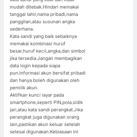
mudah ditebak.Hindari memakai
tanggal lahir,nama pribadi,nama
panggilan,atau susunan angka
sederhana.
Kata sandi yang baik sebaiknya
memakai kombinasi huruf
besar,huruf kecil,angka,dan simbol
jika tersedia.Jangan membagikan
data login kepada siapa
pun.Informasi akun bersifat pribadi
dan hanya boleh digunakan oleh
pemilik akun.
Aktifkan kunci layar pada
smartphone,seperti PIN,pola,sidik
jari,atau kata sandi perangkat.Jika
perangkat juga digunakan orang
lain,pastikan akun keluar setelah
selesai digunakan.Kebiasaan ini