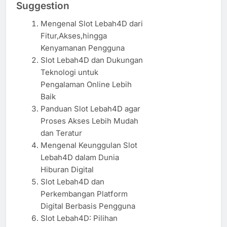
Suggestion
Mengenal Slot Lebah4D dari
Fitur,Akses,hingga
Kenyamanan Pengguna
Slot Lebah4D dan Dukungan
Teknologi untuk
Pengalaman Online Lebih
Baik
Panduan Slot Lebah4D agar
Proses Akses Lebih Mudah
dan Teratur
Mengenal Keunggulan Slot
Lebah4D dalam Dunia
Hiburan Digital
Slot Lebah4D dan
Perkembangan Platform
Digital Berbasis Pengguna
Slot Lebah4D: Pilihan