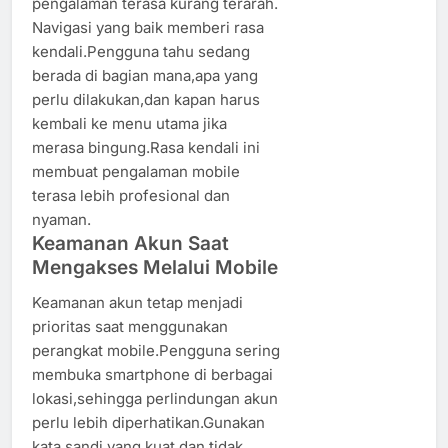
pengalaman terasa kurang terarah.
Navigasi yang baik memberi rasa
kendali.Pengguna tahu sedang
berada di bagian mana,apa yang
perlu dilakukan,dan kapan harus
kembali ke menu utama jika
merasa bingung.Rasa kendali ini
membuat pengalaman mobile
terasa lebih profesional dan
nyaman.
Keamanan Akun Saat
Mengakses Melalui Mobile
Keamanan akun tetap menjadi
prioritas saat menggunakan
perangkat mobile.Pengguna sering
membuka smartphone di berbagai
lokasi,sehingga perlindungan akun
perlu lebih diperhatikan.Gunakan
kata sandi yang kuat dan tidak