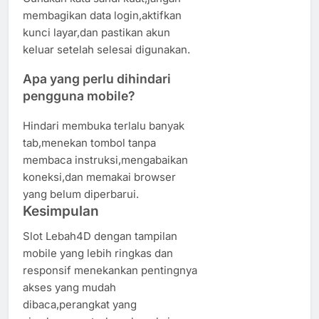
membagikan data login,aktifkan
kunci layar,dan pastikan akun
keluar setelah selesai digunakan.
Apa yang perlu dihindari
pengguna mobile?
Hindari membuka terlalu banyak
tab,menekan tombol tanpa
membaca instruksi,mengabaikan
koneksi,dan memakai browser
yang belum diperbarui.
Kesimpulan
Slot Lebah4D dengan tampilan
mobile yang lebih ringkas dan
responsif menekankan pentingnya
akses yang mudah
dibaca,perangkat yang