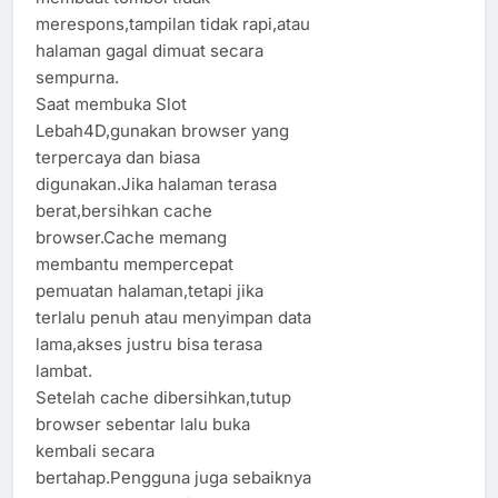
merespons,tampilan tidak rapi,atau
halaman gagal dimuat secara
sempurna.
Saat membuka Slot
Lebah4D,gunakan browser yang
terpercaya dan biasa
digunakan.Jika halaman terasa
berat,bersihkan cache
browser.Cache memang
membantu mempercepat
pemuatan halaman,tetapi jika
terlalu penuh atau menyimpan data
lama,akses justru bisa terasa
lambat.
Setelah cache dibersihkan,tutup
browser sebentar lalu buka
kembali secara
bertahap.Pengguna juga sebaiknya