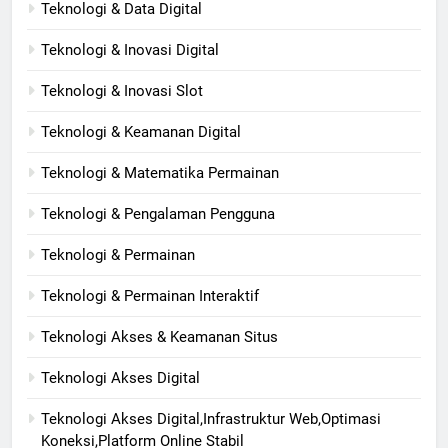
Teknologi & Data Digital
Teknologi & Inovasi Digital
Teknologi & Inovasi Slot
Teknologi & Keamanan Digital
Teknologi & Matematika Permainan
Teknologi & Pengalaman Pengguna
Teknologi & Permainan
Teknologi & Permainan Interaktif
Teknologi Akses & Keamanan Situs
Teknologi Akses Digital
Teknologi Akses Digital,Infrastruktur Web,Optimasi
Koneksi,Platform Online Stabil