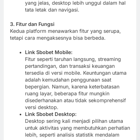
yang jelas, desktop lebih unggul dalam hal
tata letak dan navigasi.
3. Fitur dan Fungsi
Kedua platform menawarkan fitur yang serupa,
tetapi cara mengaksesnya bisa berbeda.
Link Sbobet Mobile:
Fitur seperti taruhan langsung, streaming
pertandingan, dan transaksi keuangan
tersedia di versi mobile. Keuntungan utama
adalah kemudahan penggunaan saat
bepergian. Namun, karena keterbatasan
ruang layar, beberapa fitur mungkin
disederhanakan atau tidak sekomprehensif
versi desktop.
Link Sbobet Desktop:
Desktop sering kali menjadi pilihan utama
untuk aktivitas yang membutuhkan perhatian
lebih, seperti analisis statistik mendalam