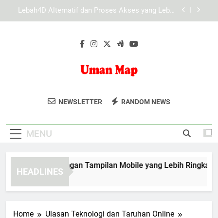
Skip
Cara Menghindari Link Palsu Saat Mencari Slot
to
Lebah4D agar Akses Lebih Aman dan Terkontrol
content
LAE138 Login: Tips Menghindari Halaman Akses
Palsu agar Akun Tetap Aman
Slot Lebah4D dengan Tampilan Mobile yang Lebih
Ringkas dan Responsif
Lebah4D Alternatif dan Proses Akses yang Lebih
Terstruktur
Uman Map
Dapatkan Informasi Lokasi Dan
Cara Menghindari Link Palsu Saat Mencari Slot
NEWSLETTER
RANDOM NEWS
Lebah4D agar Akses Lebih Aman dan Terkontrol
Navigasi Lengkap Dengan Uman Map.
LAE138 Login: Tips Menghindari Halaman Akses
Alat Bantu Yang Praktis Untuk
Palsu agar Akun Tetap Aman
MENU
Perjalanan Anda.
lot Lebah4D dengan Tampilan Mobile yang Lebih Ringkas dan
HEADLINES
 Months Ago
Home
Ulasan Teknologi dan Taruhan Online