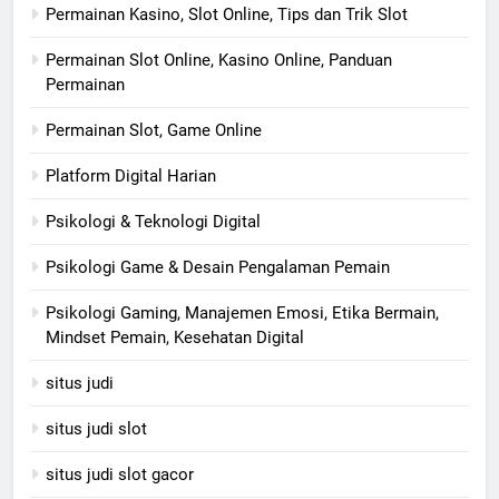
Permainan Kasino, Slot Online, Tips dan Trik Slot
Permainan Slot Online, Kasino Online, Panduan
Permainan
Permainan Slot, Game Online
Platform Digital Harian
Psikologi & Teknologi Digital
Psikologi Game & Desain Pengalaman Pemain
Psikologi Gaming, Manajemen Emosi, Etika Bermain,
Mindset Pemain, Kesehatan Digital
situs judi
situs judi slot
situs judi slot gacor