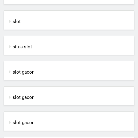
slot
situs slot
slot gacor
slot gacor
slot gacor