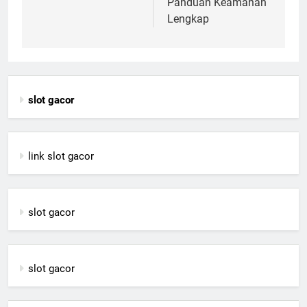
Panduan Keamanan
Lengkap
slot gacor
link slot gacor
slot gacor
slot gacor