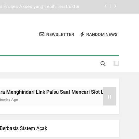
n Proses Akses yang Lebih Terstruktur
 agar Akses Lebih Aman dan Terkontrol
an Akses Palsu agar Akun Tetap Aman
NEWSLETTER
RANDOM NEWS
ile yang Lebih Ringkas dan Responsif
 Bantu Yang Praktis Untuk Perjalanan Anda.
n Proses Akses yang Lebih Terstruktur
 agar Akses Lebih Aman dan Terkontrol
an Akses Palsu agar Akun Tetap Aman
ri Link Palsu Saat Mencari Slot Lebah4D agar Akses Lebih A
Berbasis Sistem Acak