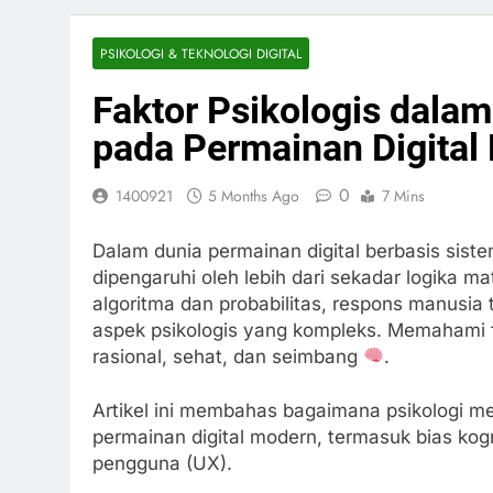
PSIKOLOGI & TEKNOLOGI DIGITAL
Faktor Psikologis dala
pada Permainan Digital
0
1400921
5 Months Ago
7 Mins
Dalam dunia permainan digital berbasis sist
dipengaruhi oleh lebih dari sekadar logika m
algoritma dan probabilitas, respons manusia
aspek psikologis yang kompleks. Memahami fa
rasional, sehat, dan seimbang
.
Artikel ini membahas bagaimana psikologi 
permainan digital modern, termasuk bias kogn
pengguna (UX).