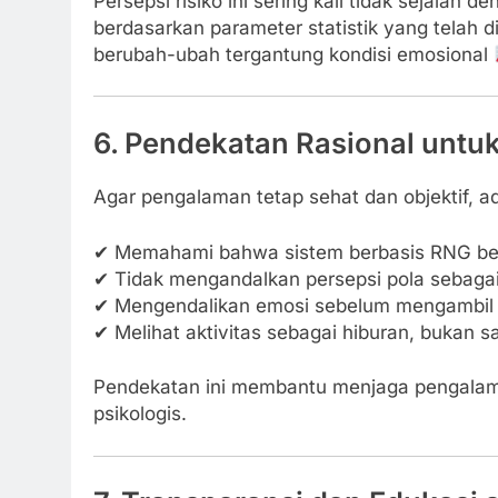
Persepsi risiko ini sering kali tidak sejalan d
berdasarkan parameter statistik yang telah 
berubah-ubah tergantung kondisi emosional
6. Pendekatan Rasional unt
Agar pengalaman tetap sehat dan objektif, ad
✔ Memahami bahwa sistem berbasis RNG ber
✔ Tidak mengandalkan persepsi pola sebaga
✔ Mengendalikan emosi sebelum mengambil 
✔ Melihat aktivitas sebagai hiburan, bukan s
Pendekatan ini membantu menjaga pengalaman
psikologis.