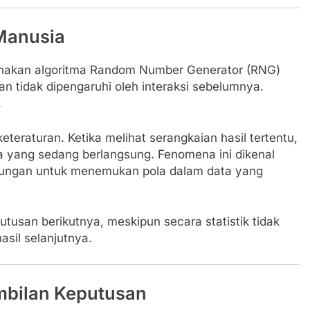
 Manusia
nakan algoritma Random Number Generator (RNG)
n tidak dipengaruhi oleh interaksi sebelumnya.
.
eraturan. Ketika melihat serangkaian hasil tertentu,
yang sedang berlangsung. Fenomena ini dikenal
ngan untuk menemukan pola dalam data yang
tusan berikutnya, meskipun secara statistik tidak
sil selanjutnya.
ambilan Keputusan