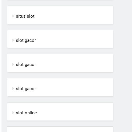
situs slot
slot gacor
slot gacor
slot gacor
slot online