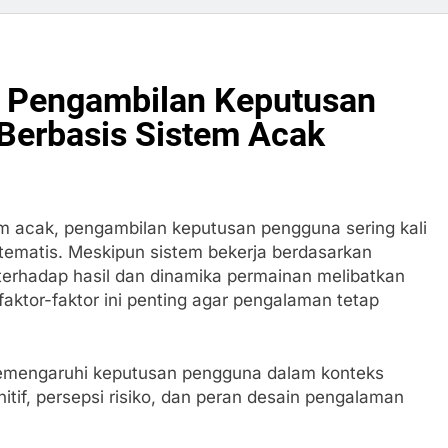
m Pengambilan Keputusan
 Berbasis Sistem Acak
em acak, pengambilan keputusan pengguna sering kali
atematis. Meskipun sistem bekerja berdasarkan
 terhadap hasil dan dinamika permainan melibatkan
ktor-faktor ini penting agar pengalaman tetap
memengaruhi keputusan pengguna dalam konteks
itif, persepsi risiko, dan peran desain pengalaman