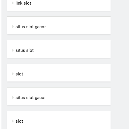
link slot
situs slot gacor
situs slot
slot
situs slot gacor
slot