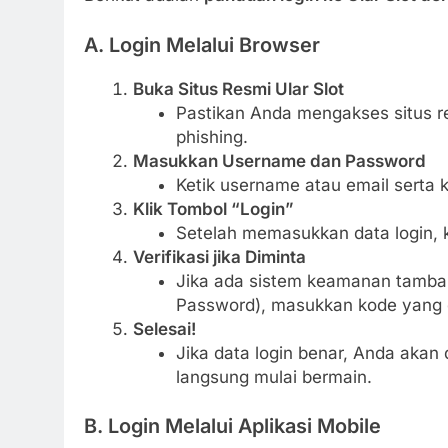
A. Login Melalui Browser
Buka Situs Resmi Ular Slot
Pastikan Anda mengakses situs re
phishing.
Masukkan Username dan Password
Ketik username atau email serta 
Klik Tombol “Login”
Setelah memasukkan data login, 
Verifikasi jika Diminta
Jika ada sistem keamanan tamba
Password), masukkan kode yang d
Selesai!
Jika data login benar, Anda aka
langsung mulai bermain.
B. Login Melalui Aplikasi Mobile