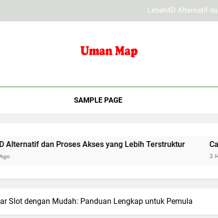
Lebah4D Alternatif da
Cara Menghindari Link Palsu Saat Mencari Slot Lebah4D
LAE138 Login: Tips Menghindari Halam
an Map
Slot Lebah4D dengan Tampilan Mob
Informasi Lokasi Dan Navigasi Lengkap Dengan Uman Map. Alat
Lebah4D Alternatif da
SAMPLE PAGE
Cara Menghindari Link Palsu Saat Mencari Slot Lebah4D
LAE138 Login: Tips Menghindari Halam
dan Proses Akses yang Lebih Terstruktur
Cara Menghinda
3 Months Ago
Ular Slot dengan Mudah: Panduan Lengkap untuk Pemula