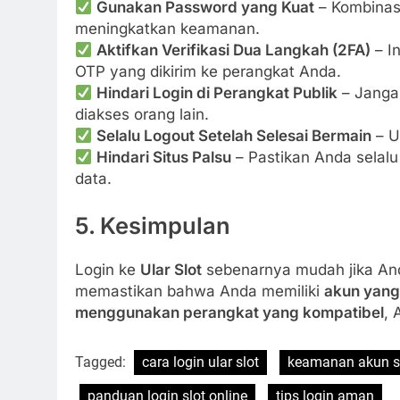
Gunakan Password yang Kuat
– Kombinasi
meningkatkan keamanan.
Aktifkan Verifikasi Dua Langkah (2FA)
– I
OTP yang dikirim ke perangkat Anda.
Hindari Login di Perangkat Publik
– Janga
diakses orang lain.
Selalu Logout Setelah Selesai Bermain
– U
Hindari Situs Palsu
– Pastikan Anda selalu
data.
5. Kesimpulan
Login ke
Ular Slot
sebenarnya mudah jika And
memastikan bahwa Anda memiliki
akun yang 
menggunakan perangkat yang kompatibel
, 
Tagged:
cara login ular slot
keamanan akun s
panduan login slot online
tips login aman