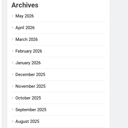
Archives
May 2026
April 2026
March 2026
February 2026
January 2026
December 2025
November 2025
October 2025
September 2025
August 2025