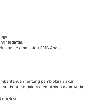
ogin.
g terdaftar.
kirimkan ke email atau SMS Anda.
emberitahuan tentang pemblokiran akun.
inta bantuan dalam memulihkan akun Anda.
 Koneksi