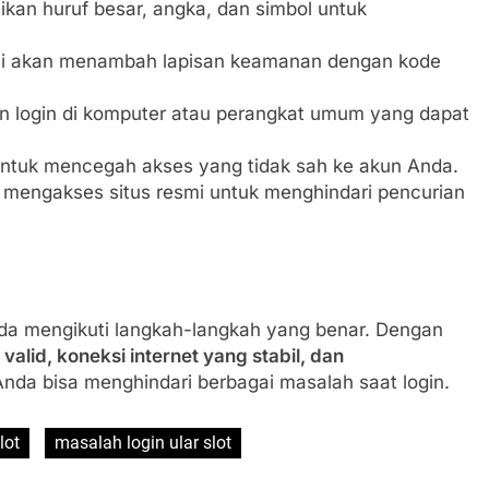
kan huruf besar, angka, dan simbol untuk
ni akan menambah lapisan keamanan dengan kode
n login di komputer atau perangkat umum yang dapat
ntuk mencegah akses yang tidak sah ke akun Anda.
 mengakses situs resmi untuk menghindari pencurian
a mengikuti langkah-langkah yang benar. Dengan
valid, koneksi internet yang stabil, dan
Anda bisa menghindari berbagai masalah saat login.
lot
masalah login ular slot