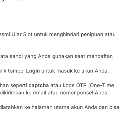
smi Ular Slot untuk menghindari penipuan atau
kata sandi yang Anda gunakan saat mendaftar.
klik tombol
Login
untuk masuk ke akun Anda.
han seperti
captcha
atau kode OTP (One-Time
ikirimkan ke email atau nomor ponsel Anda.
n diarahkan ke halaman utama akun Anda dan bisa