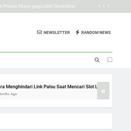
n Proses Akses yang Lebih Terstruktur
 agar Akses Lebih Aman dan Terkontrol
an Akses Palsu agar Akun Tetap Aman
NEWSLETTER
RANDOM NEWS
ile yang Lebih Ringkas dan Responsif
 Bantu Yang Praktis Untuk Perjalanan Anda.
n Proses Akses yang Lebih Terstruktur
 agar Akses Lebih Aman dan Terkontrol
an Akses Palsu agar Akun Tetap Aman
ri Link Palsu Saat Mencari Slot Lebah4D agar Akses Lebih A